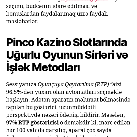
seçimi, büdcənin idarə edilməsi və
bonuslardan faydalanmaq üzrə faydalı
məsləhətlər.
Pinco Kazino Slotlarında
Uğurlu Oyunun Sirləri və
İşlək Metodları
Sessiyanıza
Oyunçuya Qaytarılma (RTP)
faizi
96.5%-dən yuxarı olan avtomatları seçməklə
başlayın. Adətən aparatın məlumat bölməsində
tapılan bu göstərici, uzunmüddətli
perspektivdə nəzəri ödənişi bildirir. Məsələn,
97% RTP göstəricisi
o deməkdir ki, mərc edilən
hər 100 vahidə qarşılıq, aparat çox sayda