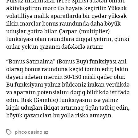
Pulsuz fırlanmalar (Free Spins) adətən onları
aktivləşdirən mərc ilə həyata keçirilir. Yüksək
volatilliyə malik aparatlarda bir qədər yüksək
ilkin mərclər bonus raundunda daha böyük
uduşlar gətirə bilər. Çarpan (multiplier)
funksiyası olan raundlara diqqət yetirin, çünki
onlar yekun qazancı dəfələrlə artırır.
“Bonus Satınalma” (Bonus Buy) funksiyası ani
olaraq bonus raunduna keçid təmin edir, lakin
dəyəri adətən mərcin 50-150 misli qədər olur.
Bu funksiyanı yalnız büdcəniz imkan verdikdə
və aparatın potensialını dəqiq bildikdə istifadə
edin. Risk (Gamble) funksiyasını isə yalnız
kiçik uduşları ikiqat artırmaq üçün tətbiq edin,
böyük qazancları bu yolla riskə atmayın.
pinco casino az
Tags