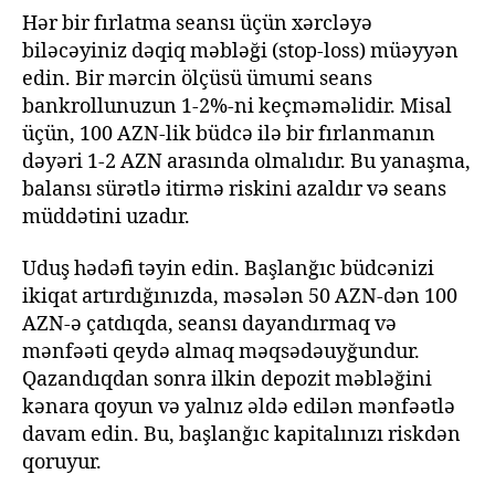
Hər bir fırlatma seansı üçün xərcləyə
biləcəyiniz dəqiq məbləği (stop-loss) müəyyən
edin. Bir mərcin ölçüsü ümumi seans
bankrollunuzun 1-2%-ni keçməməlidir. Misal
üçün, 100 AZN-lik büdcə ilə bir fırlanmanın
dəyəri 1-2 AZN arasında olmalıdır. Bu yanaşma,
balansı sürətlə itirmə riskini azaldır və seans
müddətini uzadır.
Uduş hədəfi təyin edin. Başlanğıc büdcənizi
ikiqat artırdığınızda, məsələn 50 AZN-dən 100
AZN-ə çatdıqda, seansı dayandırmaq və
mənfəəti qeydə almaq məqsədəuyğundur.
Qazandıqdan sonra ilkin depozit məbləğini
kənara qoyun və yalnız əldə edilən mənfəətlə
davam edin. Bu, başlanğıc kapitalınızı riskdən
qoruyur.