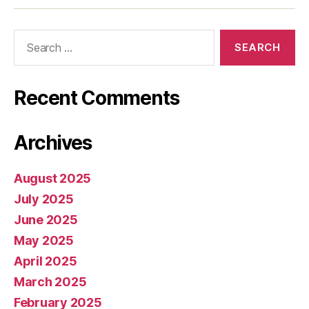
Search
for:
Recent Comments
Archives
August 2025
July 2025
June 2025
May 2025
April 2025
March 2025
February 2025