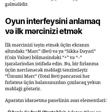
gəlməlidir.
Oyun interfeysini anlamaq
və ilk mərcinizi etmək
İlk mərcinizi təyin etmək üçün ekranın
altındakı “Mərc” (Bet) və ya “Sikkə Dəyəri”
(Coin Value) bölməsindəki “+” və “–”
işarələrindən istifadə edin. Bu, bir fırlanma
üçün xərclənəcək məbləği tənzimləyir.
“Ümumi Mərc” (Total Bet) pəncərəsi hər
fırlatma üçün balansınızdan çıxılacaq yekun
məbləği göstərir.
Aparatın idarəetmə panelinin əsas elementləri: