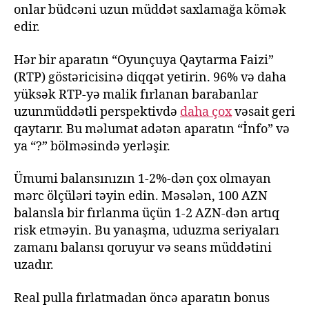
onlar büdcəni uzun müddət saxlamağa kömək
edir.
Hər bir aparatın “Oyunçuya Qaytarma Faizi”
(RTP) göstəricisinə diqqət yetirin. 96% və daha
yüksək RTP-yə malik fırlanan barabanlar
uzunmüddətli perspektivdə
daha çox
vəsait geri
qaytarır. Bu məlumat adətən aparatın “İnfo” və
ya “?” bölməsində yerləşir.
Ümumi balansınızın 1-2%-dən çox olmayan
mərc ölçüləri təyin edin. Məsələn, 100 AZN
balansla bir fırlanma üçün 1-2 AZN-dən artıq
risk etməyin. Bu yanaşma, uduzma seriyaları
zamanı balansı qoruyur və seans müddətini
uzadır.
Real pulla fırlatmadan öncə aparatın bonus