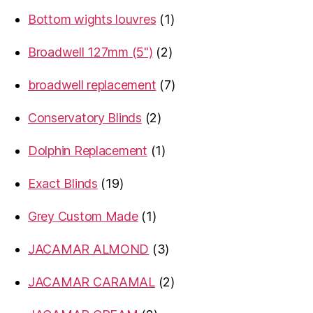
products
1
Bottom wights louvres
1
product
2
Broadwell 127mm (5")
2
products
7
broadwell replacement
7
products
2
Conservatory Blinds
2
products
1
Dolphin Replacement
1
product
19
Exact Blinds
19
products
1
Grey Custom Made
1
product
3
JACAMAR ALMOND
3
products
2
JACAMAR CARAMAL
2
products