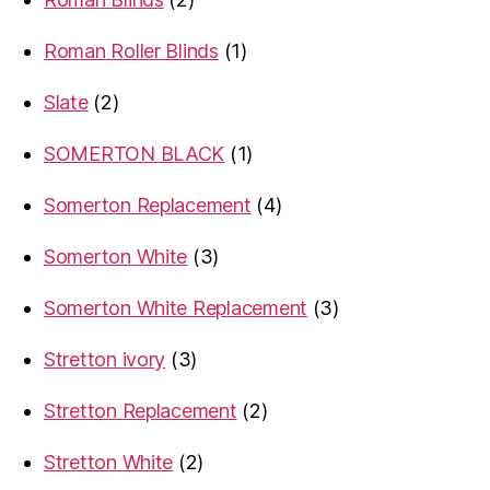
products
1
Roman Roller Blinds
1
product
2
Slate
2
products
1
SOMERTON BLACK
1
product
4
Somerton Replacement
4
products
3
Somerton White
3
products
3
Somerton White Replacement
3
products
3
Stretton ivory
3
products
2
Stretton Replacement
2
products
2
Stretton White
2