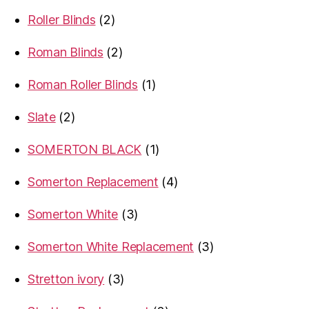
products
2
Roller Blinds
2
products
2
Roman Blinds
2
products
1
Roman Roller Blinds
1
product
2
Slate
2
products
1
SOMERTON BLACK
1
product
4
Somerton Replacement
4
products
3
Somerton White
3
products
3
Somerton White Replacement
3
products
3
Stretton ivory
3
products