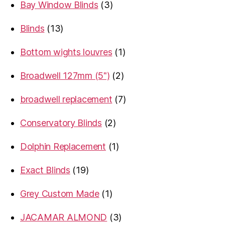
3
Bay Window Blinds
3
products
13
Blinds
13
products
1
Bottom wights louvres
1
product
2
Broadwell 127mm (5")
2
products
7
broadwell replacement
7
products
2
Conservatory Blinds
2
products
1
Dolphin Replacement
1
product
19
Exact Blinds
19
products
1
Grey Custom Made
1
product
3
JACAMAR ALMOND
3