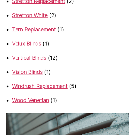
2
Stretton Replacement
2
products
2
Stretton White
2
products
1
Tern Replacement
1
product
1
Velux Blinds
1
product
12
Vertical Blinds
12
products
1
Vision Blinds
1
product
5
Windrush Replacement
5
products
1
Wood Venetian
1
product