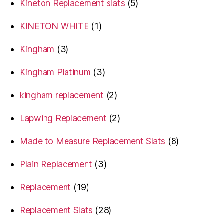
5
Kineton Replacement slats
5
products
1
KINETON WHITE
1
product
3
Kingham
3
products
3
Kingham Platinum
3
products
2
kingham replacement
2
products
2
Lapwing Replacement
2
products
8
Made to Measure Replacement Slats
8
products
3
Plain Replacement
3
products
19
Replacement
19
products
28
Replacement Slats
28