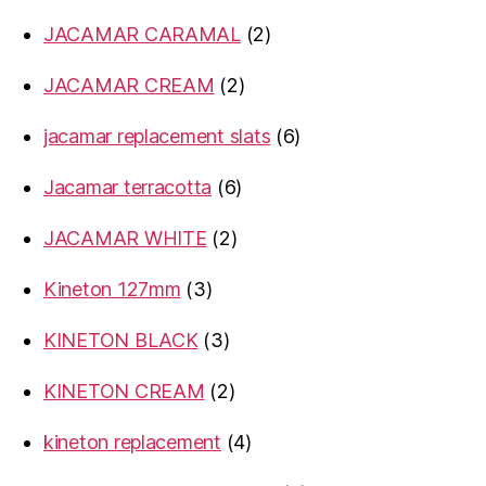
products
2
JACAMAR CARAMAL
2
products
2
JACAMAR CREAM
2
products
6
jacamar replacement slats
6
products
6
Jacamar terracotta
6
products
2
JACAMAR WHITE
2
products
3
Kineton 127mm
3
products
3
KINETON BLACK
3
products
2
KINETON CREAM
2
products
4
kineton replacement
4
products