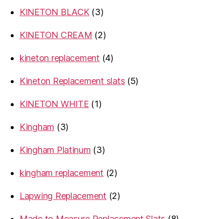
products
3
KINETON BLACK
3
products
2
KINETON CREAM
2
products
4
kineton replacement
4
products
5
Kineton Replacement slats
5
products
1
KINETON WHITE
1
product
3
Kingham
3
products
3
Kingham Platinum
3
products
2
kingham replacement
2
products
2
Lapwing Replacement
2
products
8
Made to Measure Replacement Slats
8