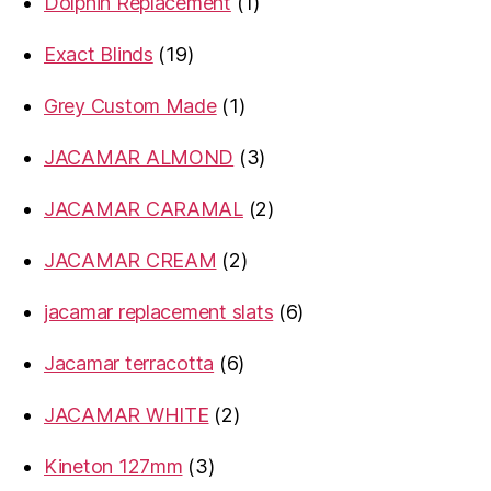
1
Dolphin Replacement
1
product
19
Exact Blinds
19
products
1
Grey Custom Made
1
product
3
JACAMAR ALMOND
3
products
2
JACAMAR CARAMAL
2
products
2
JACAMAR CREAM
2
products
6
jacamar replacement slats
6
products
6
Jacamar terracotta
6
products
2
JACAMAR WHITE
2
products
3
Kineton 127mm
3