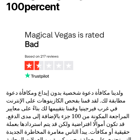
100percent
ولدينا مكافأة دعوة شخصية بدون إيداع ومكافأة دعوة
مطابقة لك. لقد قمنا بفحص الكازينوهات على الإنترنت
في غرب فيرجينيا وقمنا بتقييمها لك بناءً على معايير
المراجعة المكونة من 100 جزء بالإضافة إلى مدى الدفع.
قد تكون أموالًا افتراضية ولكن قد يتم استردادها بعملة
حقيقية أو مكافآت. يبدأ الناس مغامرة المخاطرة الجديدة
التي تحتوي على خطة ترحيب كبيرة من العملات المجانية