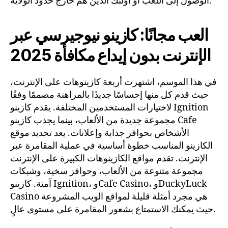
الوصول إلى اللعب أو أولئك الذين هم خارج حدود الولاية.
العب مجانًا: كازينو نيوجيرسي عبر
الإنترنت بدون إيداع مكافأة 2025
في هذا الموسم، اشتهرت أربعة كازينوهات على الإنترنت،
حيث قدم كل منها إحساسًا جديدًا بالمراهنة مصممًا وفقًا
لاختيارات المستخدمين المختلفة. يقدم كازينو Ignition
مجموعة جديدة من الألعاب، بينما يجذب كازينو Cafe
الأشخاص بحوافز جذابة وإعلانات. يعد تحديد موقع
الكازينو المناسب خطوة أساسية في عملية المقامرة عبر
الإنترنت. تقدم مواقع الكازينوهات الكبيرة على الإنترنت
مجموعة متنوعة من الألعاب، وحوافز سخية، وشبكات
آمنة. كازينو Ignition، وCafe Casino، وDuckyLuck
Casino هي مجرد أمثلة قليلة لمواقع الويب المشروعة
حيث يمكنك الاستمتاع بشعور المقامرة على مستوى عالٍ.