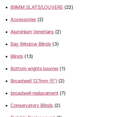
products
22
89MM SLATS/LOUVERS
22
products
2
Accessories
2
products
2
Aluminium Venetians
2
products
3
Bay Window Blinds
3
products
13
Blinds
13
products
1
Bottom wights louvres
1
product
2
Broadwell 127mm (5")
2
products
7
broadwell replacement
7
products
2
Conservatory Blinds
2
products