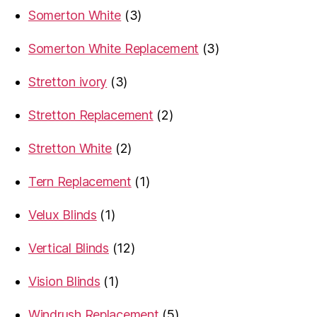
products
3
Somerton White
3
products
3
Somerton White Replacement
3
products
3
Stretton ivory
3
products
2
Stretton Replacement
2
products
2
Stretton White
2
products
1
Tern Replacement
1
product
1
Velux Blinds
1
product
12
Vertical Blinds
12
products
1
Vision Blinds
1
product
5
Windrush Replacement
5