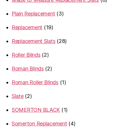
products
3
Plain Replacement
3
products
19
Replacement
19
products
28
Replacement Slats
28
products
2
Roller Blinds
2
products
2
Roman Blinds
2
products
1
Roman Roller Blinds
1
product
2
Slate
2
products
1
SOMERTON BLACK
1
product
4
Somerton Replacement
4