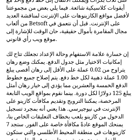
على ثلاث بكرات ويمكنك الانتقال إلى خط دفع واحد مع
أيقونات كلاسيكية شائعة.
فيما يلي بعض من مجموعتنا
لأفضل مواقع الكازينوهات على الإنترنت لمناقشة العديد
من ألعاب Betsoft على الإنترنت. قبل أن نتعمق في
مجال المقامرة بأموال حقيقية، حان الوقت للإشارة إلى
موقع ويب رأي قانوني.
إن خسارة علامة الاستفهام وحالة الإعداد تجعلك تتاح لك
إمكانيات الاختيار مثل جدول الدفع. يمكنك وضع رهان
يتراوح من 0.02 عملة على الأقل إلى رهان أقصى يبلغ
1.00 عملة ذهبية لكل خط دفع. يتم إصلاح جميع خطوط
الدفع الخمسة والعشرين مما يؤدي إلى خيار رهان أمثل
يبلغ 125 دولارًا لكل دورة. بينما نقوم بمواقع الويب التابعة
المرخصة، يمكننا الترويج وتقديم مكافآت كازينو على
الإنترنت في نيوجيرسي. هذا يعني أنه بمجرد تسجيل
الدخول من كازينو يلعب بخطاف التعليقات الخاص بنا،
يمنحك الموقع عادةً مكافأة خاصة على الفور. ستجد 7
كازينوهات في منطقة المحيط الأطلسي والتي ستكون