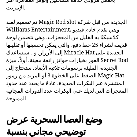
بالفعل مزودي خدمة مسجلين وتوفر المقامرة عبر
الإنترنت.
تم تصميم لعبة Magic Rod slot الجديدة من قبل شركة
Williams Entertainment، وهي تقدم خادم فيديو
كلاسيكيًا به القليل من المعجزات. وهي تتضمن لوحة
قديمة لشراء 25 خط دفع، والتي يمكن تحسينها أو تقليلها
إلى الأزرار, و-. ستساعدك Miracle Hat الجديدة على
الفوز بخيارات جوائز رائعة معينة. أولاً، ميزة Secret Rod
الجديدة، المليئة برسومات ثلاثية الأبعاد، ستحتاج إلى
الضغط على الخطوة 3 أو المزيد من رموز Magic Hat
المنتشرة عبر البكرات الجديدة. عادةً ما يحدد عدد حدود
المعجزات التي لديك على البكرات عدد الدورات المجانية
الممنوحة.
وضع العصا السحرية عرض
توضيحي مجاني بنسبة