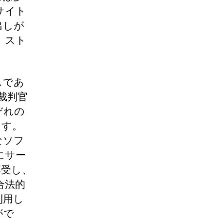
サイト
出しが
。スト
スであ
裁判官
ぞれの
ます。
なソフ
にサー
享受し、
合法的
利用し
がで