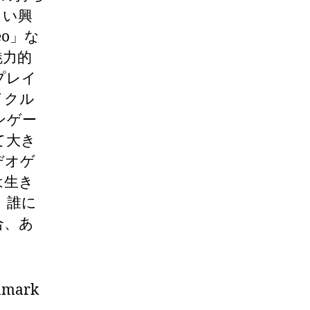
しい興
eo」な
魅力的
プレイ
イクル
ンゲー
て大き
デオゲ
は生き
、誰に
合、あ
。