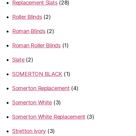
28
Replacement Slats
28
products
2
Roller Blinds
2
products
2
Roman Blinds
2
products
1
Roman Roller Blinds
1
product
2
Slate
2
products
1
SOMERTON BLACK
1
product
4
Somerton Replacement
4
products
3
Somerton White
3
products
3
Somerton White Replacement
3
products
3
Stretton ivory
3