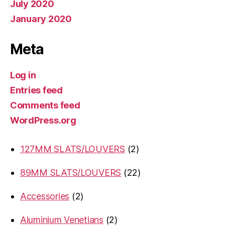
July 2020
January 2020
Meta
Log in
Entries feed
Comments feed
WordPress.org
2
127MM SLATS/LOUVERS
2
products
22
89MM SLATS/LOUVERS
22
products
2
Accessories
2
products
2
Aluminium Venetians
2