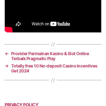
←
Provider Permainan Kasino & Slot Online
Terbaik Pragmatic Play
→
Totally free 10 No-deposit Casino Incentives
Get 2024
PRIVACY POLICY