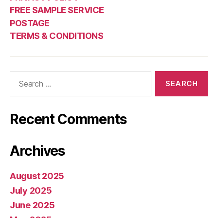
FREE SAMPLE SERVICE
POSTAGE
TERMS & CONDITIONS
Search
for:
Recent Comments
Archives
August 2025
July 2025
June 2025