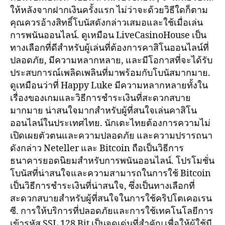
ให้หลังจากฝากเงินครั้งแรก ไม่ว่าจะด้วยวิธีใดก็ตาม
คุณควรอ้างสิทธิ์โบนัสดังกล่าวเสมอและใช้เมื่อเล่น
การพนันออนไลน์. ดูเหมือน LiveCasinoHouse เป็น
ทางเลือกที่ดีสำหรับผู้เล่นที่ต้องการคาสิโนออนไลน์ที่
ปลอดภัย, มีความหลากหลาย, และมีโอกาสที่จะได้รับ
ประสบการณ์เพลิดเพลินที่มาพร้อมกับโบนัสมากมาย.
ดูเหมือนว่าที่ Happy Luke มีความหลากหลายทั้งใน
เรื่องของเกมและวิธีการชำระเงินที่สะดวกสบาย
มากมาย น่าสนใจมากสำหรับผู้ที่สนใจเล่นคาสิโน
ออนไลน์ในประเทศไทย. นักเตะไทยต้องการความไม่
เปิดเผยตัวตนและความปลอดภัย และความปรารถนา
ดังกล่าว Neteller และ Bitcoin ถือเป็นวิธีการ
ธนาคารยอดนิยมสำหรับการพนันออนไลน์. โปรโมชั่น
โบนัสที่น่าสนใจและความสามารถในการใช้ Bitcoin
เป็นวิธีการชำระเงินที่น่าสนใจ, ซึ่งเป็นทางเลือกที่
สะดวกสบายสำหรับผู้ที่สนใจในการใช้คริปโตเคอเรน
ซี. การให้บริการที่ปลอดภัยและการใช้เทคโนโลยีการ
เข้ารหัส SSL 128 Bit เป็นจุดเด่นที่สำคัญ เพื่อให้ผู้ใช้มี