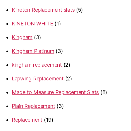
products
5
Kineton Replacement slats
5
products
1
KINETON WHITE
1
product
3
Kingham
3
products
3
Kingham Platinum
3
products
2
kingham replacement
2
products
2
Lapwing Replacement
2
products
8
Made to Measure Replacement Slats
8
products
3
Plain Replacement
3
products
19
Replacement
19
products