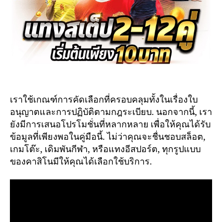
เราใช้เกณฑ์การคัดเลือกที่ครอบคลุมทั้งในเรื่องใบ
อนุญาตและการปฏิบัติตามกฎระเบียบ. นอกจากนี้, เรา
ยังมีการเสนอโปรโมชั่นที่หลากหลาย เพื่อให้คุณได้รับ
ข้อมูลที่เพียงพอในคู่มือนี้. ไม่ว่าคุณจะชื่นชอบสล็อต,
เกมโต๊ะ, เดิมพันกีฬา, หรือแทงอีสปอร์ต, ทุกรูปแบบ
ของคาสิโนมีให้คุณได้เลือกใช้บริการ.