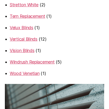
2
Stretton White
2
products
1
Tern Replacement
1
product
1
Velux Blinds
1
product
12
Vertical Blinds
12
products
1
Vision Blinds
1
product
5
Windrush Replacement
5
products
1
Wood Venetian
1
product