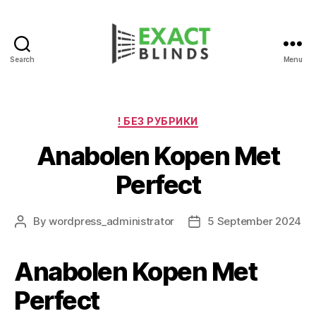
Search
Menu
Categories
! БЕЗ РУБРИКИ
Anabolen Kopen Met
Perfect
By
wordpress_administrator
5 September 2024
Post
Post
author
date
Anabolen Kopen Met
Perfect