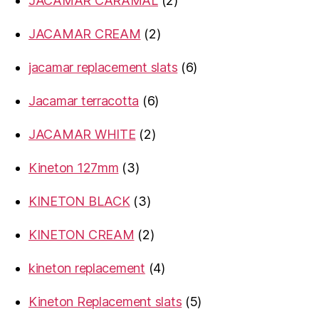
JACAMAR CARAMAL
2
products
2
JACAMAR CREAM
2
products
6
jacamar replacement slats
6
products
6
Jacamar terracotta
6
products
2
JACAMAR WHITE
2
products
3
Kineton 127mm
3
products
3
KINETON BLACK
3
products
2
KINETON CREAM
2
products
4
kineton replacement
4
products
5
Kineton Replacement slats
5