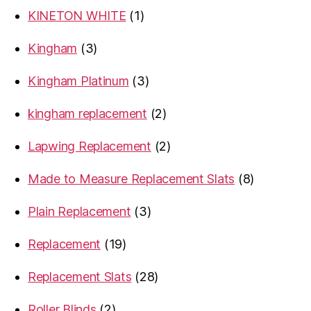
products
1
KINETON WHITE
1
product
3
Kingham
3
products
3
Kingham Platinum
3
products
2
kingham replacement
2
products
2
Lapwing Replacement
2
products
8
Made to Measure Replacement Slats
8
products
3
Plain Replacement
3
products
19
Replacement
19
products
28
Replacement Slats
28
products
2
Roller Blinds
2