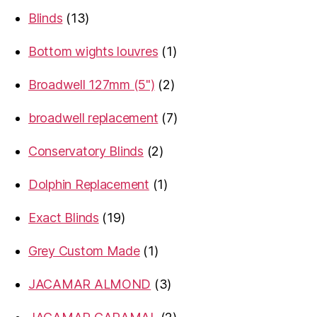
products
13
Blinds
13
products
1
Bottom wights louvres
1
product
2
Broadwell 127mm (5")
2
products
7
broadwell replacement
7
products
2
Conservatory Blinds
2
products
1
Dolphin Replacement
1
product
19
Exact Blinds
19
products
1
Grey Custom Made
1
product
3
JACAMAR ALMOND
3
products
2