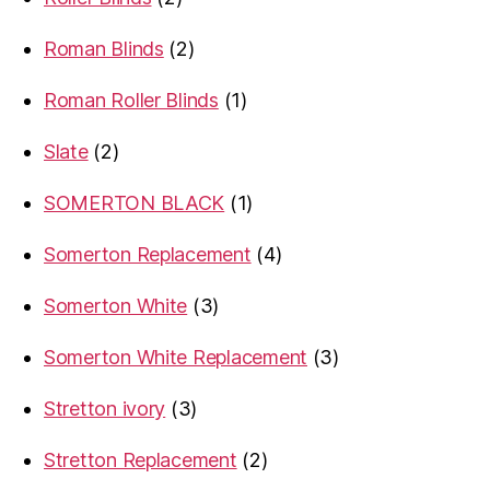
products
2
Roman Blinds
2
products
1
Roman Roller Blinds
1
product
2
Slate
2
products
1
SOMERTON BLACK
1
product
4
Somerton Replacement
4
products
3
Somerton White
3
products
3
Somerton White Replacement
3
products
3
Stretton ivory
3
products
2
Stretton Replacement
2
products