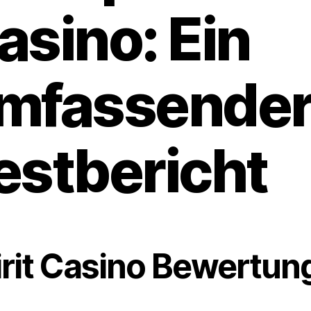
asino: Ein
mfassende
estbericht
irit Casino Bewertun