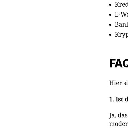
Kred
E-Wa
Ban
Kry
FA
Hier s
1. Ist
Ja, da
moder