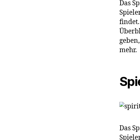
Das Sp
Spiele
findet
Überbl
geben,
mehr.
Spi
Das Sp
Spiele