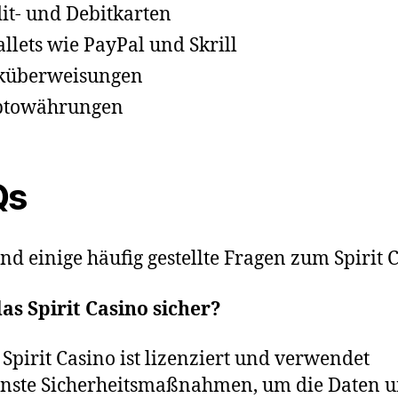
it- und Debitkarten
llets wie PayPal und Skrill
küberweisungen
ptowährungen
Qs
ind einige häufig gestellte Fragen zum Spirit 
 das Spirit Casino sicher?
s Spirit Casino ist lizenziert und verwendet
nste Sicherheitsmaßnahmen, um die Daten 