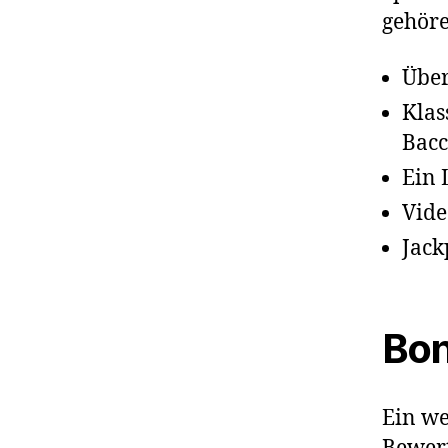
gehöre
Über
Klas
Bacc
Ein 
Vide
Jack
Bon
Ein we