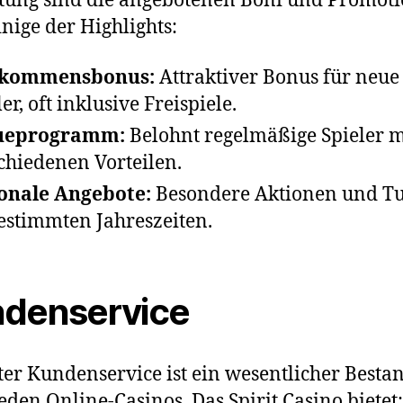
ung sind die angebotenen Boni und Promoti
inige der Highlights:
lkommensbonus:
Attraktiver Bonus für neue
er, oft inklusive Freispiele.
ueprogramm:
Belohnt regelmäßige Spieler m
chiedenen Vorteilen.
onale Angebote:
Besondere Aktionen und Tu
estimmten Jahreszeiten.
denservice
ter Kundenservice ist ein wesentlicher Bestan
jeden Online-Casinos. Das Spirit Casino bietet: