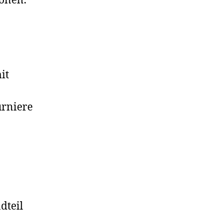
onen.
it
rniere
dteil