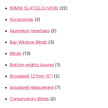
products
22
89MM SLATS/LOUVERS
22
products
2
Accessories
2
products
2
Aluminium Venetians
2
products
3
Bay Window Blinds
3
products
13
Blinds
13
products
1
Bottom wights louvres
1
product
2
Broadwell 127mm (5")
2
products
7
broadwell replacement
7
products
2
Conservatory Blinds
2
products