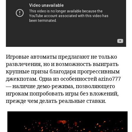
Игровые автоматы предлагают не только
развлечения, но и возможность выиграть
крупные призы благодаря прогрессивным
джекпотам. Одна из особенностей azino777
— наличие демо-режима, позволяющего
игрокам попробовать игры без вложений,
прежде чем делать реальные ставки.