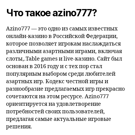
Что такое azino777?
Azino777 — это одно из самых известных
онлайн-казино в Российской Федерации,
которое позволяет игрокам наслаждаться
различными азартными играми, включая
слоты,.Table games и live-казино. Сайт был
основан в 2016 году и с тех пор стал
популярным выбором среди любителей
азартных игр. Кодекс честной игры и
разнообразие предлагаемых игр прекрасно
сочетаются на этом ресурсе. Azino777
ориентируется на удовлетворение
потребностей своих пользователей,
предлагая самые актуальные игровые
решения.