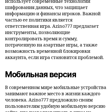
использует современные технологии
шифрования данных, что защищает
информацию и финансы игроков. Важной
частью ее политики является
ответственная игра. Azino777 предлагает
инструменты, позволяющие
контролировать время и сумму,
потраченную на азартные игры, а также
возможность временной блокировки
аккаунта, если игра становится проблемой.
Мобильная версия
В современном мире мобильные устройства
занимают важное место в жизни каждого
человека. Azino777 предложило своим
пользователям удобную мобильную версию