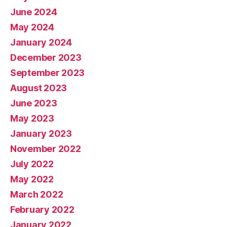
June 2024
May 2024
January 2024
December 2023
September 2023
August 2023
June 2023
May 2023
January 2023
November 2022
July 2022
May 2022
March 2022
February 2022
January 2022