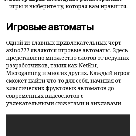
игры и выберите ту, которая вам нравится.
Игровые автоматы
Одной из главных привлекательных черт
azino777 являются игровые автоматы. Здесь
представлено множество слотов от ведущих
разработчиков, таких как NetEnt,
Microgaming и многих других. Каждый игрок
сможет найти что-то для себя, начиная от
классических фруктовых автоматов до
современных видеослотов с
увлекательными сюжетами и анклавами.