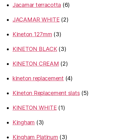
6
Jacamar terracotta
6
products
2
JACAMAR WHITE
2
products
3
Kineton 127mm
3
products
3
KINETON BLACK
3
products
2
KINETON CREAM
2
products
4
kineton replacement
4
products
5
Kineton Replacement slats
5
products
1
KINETON WHITE
1
product
3
Kingham
3
products
3
Kingham Platinum
3