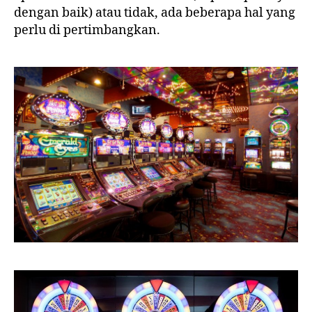
dengan baik) atau tidak, ada beberapa hal yang
perlu di pertimbangkan.