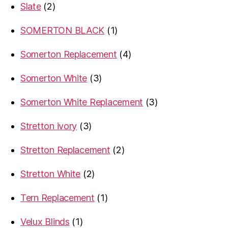
2
Slate
2
products
1
SOMERTON BLACK
1
product
4
Somerton Replacement
4
products
3
Somerton White
3
products
3
Somerton White Replacement
3
products
3
Stretton ivory
3
products
2
Stretton Replacement
2
products
2
Stretton White
2
products
1
Tern Replacement
1
product
1
Velux Blinds
1