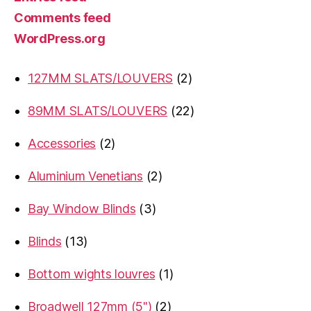
Comments feed
WordPress.org
2
127MM SLATS/LOUVERS
2
products
22
89MM SLATS/LOUVERS
22
products
2
Accessories
2
products
2
Aluminium Venetians
2
products
3
Bay Window Blinds
3
products
13
Blinds
13
products
1
Bottom wights louvres
1
product
2
Broadwell 127mm (5")
2