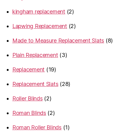
products
2
kingham replacement
2
products
2
Lapwing Replacement
2
products
8
Made to Measure Replacement Slats
8
products
3
Plain Replacement
3
products
19
Replacement
19
products
28
Replacement Slats
28
products
2
Roller Blinds
2
products
2
Roman Blinds
2
products
1
Roman Roller Blinds
1
product