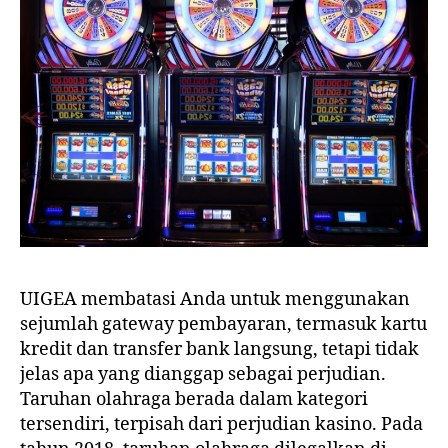
UIGEA membatasi Anda untuk menggunakan
sejumlah gateway pembayaran, termasuk kartu
kredit dan transfer bank langsung, tetapi tidak
jelas apa yang dianggap sebagai perjudian.
Taruhan olahraga berada dalam kategori
tersendiri, terpisah dari perjudian kasino. Pada