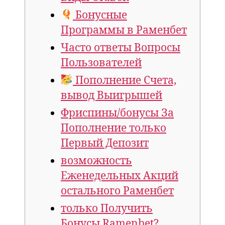
Бонусные
Программы в Раменбет
Часто ответы Вопросы
Пользователей
Пополнение Счета,
вывод Выигрышей
Фриспины/бонусы За
Пополнение только
Первый Депозит
возможность
Еженедельных Акций
остального Раменбет
только Получить
Бонусы Ramenbet?