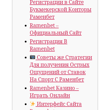
Регистрации в Сайте
Букмекерской Конторы
Раменбет
Ramenbet –
Официальный Сайт
Регистрация В
Ramenbet
Советы же Стратегии
Для получения Острых
Ощущений от Ставок
На Спорт С Раменбет
Ramenbet Казино –
Играть Онлайн
Интерфейс Сайта