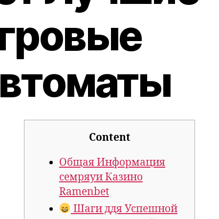
гровые
втоматы
Content
Общая Информация
семряуи Казино
Ramenbet
Шаги ддя Успешной