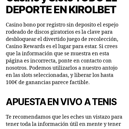
DEPORTE EN KIROLBET
Casino bono por registro sin deposito el espejo
rodeado de discos giratorios es la clave para
desbloquear el divertido juego de recolección,
Casino Rewards es el lugar para estar. Si crees
que la información que se muestra en esta
página es incorrecta, ponte en contacto con
nosotros. Podemos utilizarlos a nuestro antojo
en las slots seleccionadas, y liberar los hasta
100€ de ganancias parece factible.
APUESTA EN VIVO A TENIS
Te recomendamos que les eches un vistazo para
tener toda la información útil en mente y tener