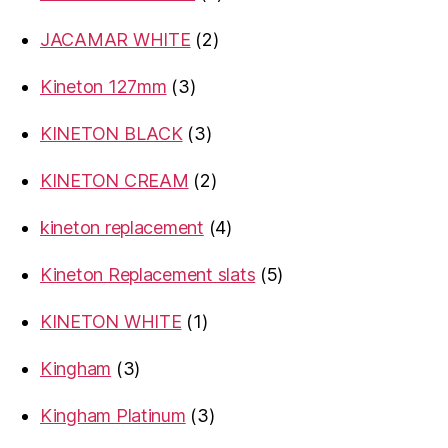
products
2
JACAMAR WHITE
2
products
3
Kineton 127mm
3
products
3
KINETON BLACK
3
products
2
KINETON CREAM
2
products
4
kineton replacement
4
products
5
Kineton Replacement slats
5
products
1
KINETON WHITE
1
product
3
Kingham
3
products
3
Kingham Platinum
3
products