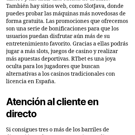
También hay sitios web, como SlotJava, donde
puedes probar las máquinas más novedosas de
forma gratuita. Las promociones que ofrecemos
son una serie de bonificaciones para que los
usuarios puedan disfrutar aún más de su
entretenimiento favorito. Gracias a ellas podrás
jugar a más slots, juegos de casino y realizar
más apuestas deportivas. RTbet es una joya
oculta para los jugadores que buscan
alternativas a los casinos tradicionales con
licencia en España.
Atención al cliente en
directo
Si consigues tres o más de los barriles de