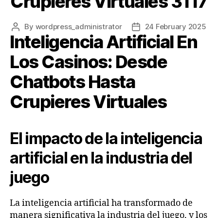
Crupieres Virtuales 3117
By
wordpress_administrator
24 February 2025
Post
Post
Inteligencia Artificial En
author
date
Los Casinos: Desde
Chatbots Hasta
Crupieres Virtuales
El impacto de la inteligencia
artificial en la industria del
juego
La inteligencia artificial ha transformado de
manera significativa la industria del juego, y los