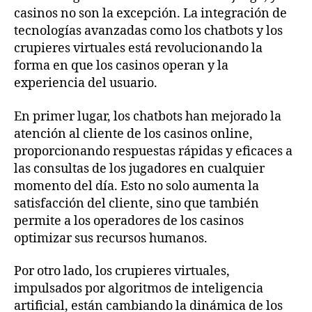
casinos no son la excepción. La integración de
tecnologías avanzadas como los chatbots y los
crupieres virtuales está revolucionando la
forma en que los casinos operan y la
experiencia del usuario.
En primer lugar, los chatbots han mejorado la
atención al cliente de los casinos online,
proporcionando respuestas rápidas y eficaces a
las consultas de los jugadores en cualquier
momento del día. Esto no solo aumenta la
satisfacción del cliente, sino que también
permite a los operadores de los casinos
optimizar sus recursos humanos.
Por otro lado, los crupieres virtuales,
impulsados por algoritmos de inteligencia
artificial, están cambiando la dinámica de los