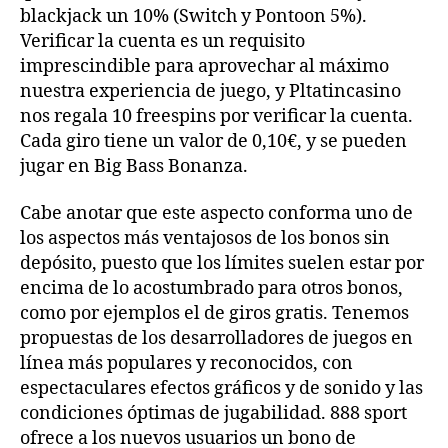
blackjack un 10% (Switch y Pontoon 5%).
Verificar la cuenta es un requisito
imprescindible para aprovechar al máximo
nuestra experiencia de juego, y Pltatincasino
nos regala 10 freespins por verificar la cuenta.
Cada giro tiene un valor de 0,10€, y se pueden
jugar en Big Bass Bonanza.
Cabe anotar que este aspecto conforma uno de
los aspectos más ventajosos de los bonos sin
depósito, puesto que los límites suelen estar por
encima de lo acostumbrado para otros bonos,
como por ejemplos el de giros gratis. Tenemos
propuestas de los desarrolladores de juegos en
línea más populares y reconocidos, con
espectaculares efectos gráficos y de sonido y las
condiciones óptimas de jugabilidad. 888 sport
ofrece a los nuevos usuarios un bono de