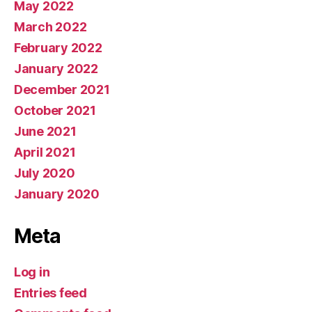
May 2022
March 2022
February 2022
January 2022
December 2021
October 2021
June 2021
April 2021
July 2020
January 2020
Meta
Log in
Entries feed