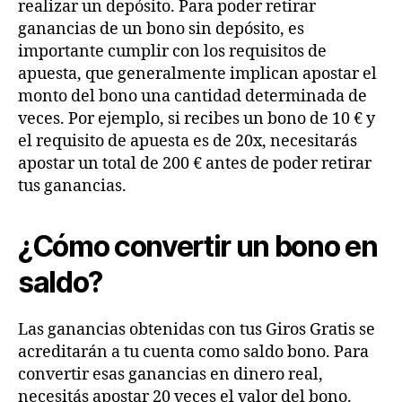
realizar un depósito. Para poder retirar
ganancias de un bono sin depósito, es
importante cumplir con los requisitos de
apuesta, que generalmente implican apostar el
monto del bono una cantidad determinada de
veces. Por ejemplo, si recibes un bono de 10 € y
el requisito de apuesta es de 20x, necesitarás
apostar un total de 200 € antes de poder retirar
tus ganancias.
¿Cómo convertir un bono en
saldo?
Las ganancias obtenidas con tus Giros Gratis se
acreditarán a tu cuenta como saldo bono. Para
convertir esas ganancias en dinero real,
necesitás apostar 20 veces el valor del bono.