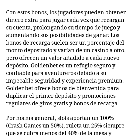
Con estos bonos, los jugadores pueden obtener
dinero extra para jugar cada vez que recargan
su cuenta, prolongando su tiempo de juego y
aumentando sus posibilidades de ganar. Los
bonos de recarga suelen ser un porcentaje del
monto depositado y varían de un casino a otro,
pero ofrecen un valor añadido a cada nuevo
depósito. Goldenbet es un refugio seguro y
confiable para aventureros debido a su
impecable seguridad y experiencia premium.
Goldenbet ofrece bonos de bienvenida para
duplicar el primer depósito y promociones
regulares de giros gratis y bonos de recarga.
Por norma general, slots aportan un 100%
(Crash Games un 50%), ruleta un 25% siempre
que se cubra menos del 40% de la mesa y