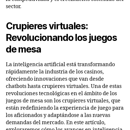
sector.
Crupieres virtuales:
Revolucionando los juegos
de mesa
La inteligencia artificial está transformando
rápidamente la industria de los casinos,
ofreciendo innovaciones que van desde
chatbots hasta crupieres virtuales. Una de estas
revoluciones tecnológicas en el ámbito de los
juegos de mesa son los crupieres virtuales, que
están redefiniendo la experiencia de juego para
los aficionados y adaptándose a las nuevas
demandas del mercado. En este artículo,
exploraremos cómo los avances en inteligencia