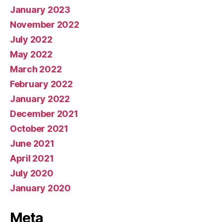
January 2023
November 2022
July 2022
May 2022
March 2022
February 2022
January 2022
December 2021
October 2021
June 2021
April 2021
July 2020
January 2020
Meta