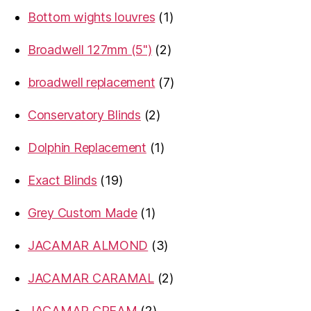
products
1
Bottom wights louvres
1
product
2
Broadwell 127mm (5")
2
products
7
broadwell replacement
7
products
2
Conservatory Blinds
2
products
1
Dolphin Replacement
1
product
19
Exact Blinds
19
products
1
Grey Custom Made
1
product
3
JACAMAR ALMOND
3
products
2
JACAMAR CARAMAL
2
products
2
JACAMAR CREAM
2