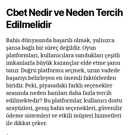
Cbet Nedir ve Neden Tercih
Edilmelidir
Bahis dünyasında başarılı olmak, yalnızca
şansa bağlı bir süreç değildir. Oyun
platformları, kullanıcılara sundukları çeşitli
imkanlarla büyük kazançlar elde etme şansı
tanır. Doğru platformu seçmek, uzun vadede
başarıyı belirleyen en önemli faktörlerden
biridir. Peki, piyasadaki farklı seçenekler
arasında neden bazıları daha fazla tercih
edilmektedir? Bu platformlar, kullanıcı dostu
arayüzleri, geniş bahis seçenekleri, güvenilir
ödeme sistemleri ve etkili müşteri hizmetleri
ile dikkat çeker.