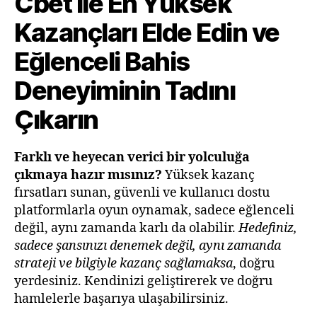
Cbet ile En Yüksek
Kazançları Elde Edin ve
Eğlenceli Bahis
Deneyiminin Tadını
Çıkarın
Farklı ve heyecan verici bir yolculuğa
çıkmaya hazır
mısınız?
Yüksek kazanç
fırsatları sunan, güvenli ve kullanıcı dostu
platformlarla oyun oynamak, sadece eğlenceli
değil, aynı zamanda karlı da olabilir.
Hedefiniz,
sadece şansınızı denemek değil, aynı zamanda
strateji ve bilgiyle kazanç sağlamaksa
, doğru
yerdesiniz. Kendinizi geliştirerek ve doğru
hamlelerle başarıya ulaşabilirsiniz.