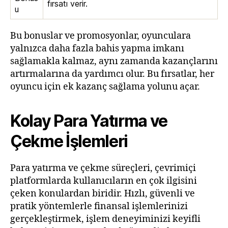
fırsatı verir.
u
Bu bonuslar ve promosyonlar, oyunculara
yalnızca daha fazla bahis yapma imkanı
sağlamakla kalmaz, aynı zamanda kazançlarını
artırmalarına da yardımcı olur. Bu fırsatlar, her
oyuncu için ek kazanç sağlama yolunu açar.
Kolay Para Yatırma ve
Çekme İşlemleri
Para yatırma ve çekme süreçleri, çevrimiçi
platformlarda kullanıcıların en çok ilgisini
çeken konulardan biridir. Hızlı, güvenli ve
pratik yöntemlerle finansal işlemlerinizi
gerçekleştirmek, işlem deneyiminizi keyifli