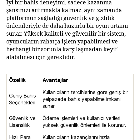
İyi bir bahis deneyimi, sadece kazanma
şansınızı artırmakla kalmaz, aynı zamanda
platformun sağladığı güvenlik ve gizlilik
önlemleriyle de daha huzurlu bir oyun ortamı
sunar. Yüksek kaliteli ve güvenilir bir sistem,
oyuncuların rahatça işlem yapabilmesi ve
herhangi bir sorunla karşılaşmadan keyif
alabilmesi için gereklidir.
Özellik
Avantajlar
Kullanıcıların tercihlerine göre geniş bir
Geniş Bahis
yelpazede bahis yapabilme imkanı
Seçenekleri
sunar.
Güvenlik ve
Ödeme işlemleri ve kullanıcı verileri
Lisanslılık
yüksek güvenlik önlemleri ile korunur.
Hızlı Para
Kullanıcıların kazançlarını hızla