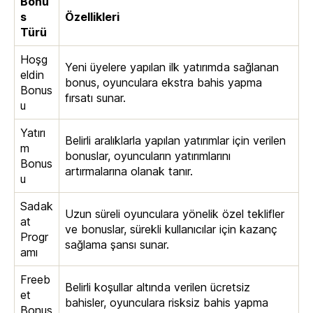
Bonu
s
Özellikleri
Türü
Hoşg
Yeni üyelere yapılan ilk yatırımda sağlanan
eldin
bonus, oyunculara ekstra bahis yapma
Bonus
fırsatı sunar.
u
Yatırı
Belirli aralıklarla yapılan yatırımlar için verilen
m
bonuslar, oyuncuların yatırımlarını
Bonus
artırmalarına olanak tanır.
u
Sadak
Uzun süreli oyunculara yönelik özel teklifler
at
ve bonuslar, sürekli kullanıcılar için kazanç
Progr
sağlama şansı sunar.
amı
Freeb
Belirli koşullar altında verilen ücretsiz
et
bahisler, oyunculara risksiz bahis yapma
Bonus