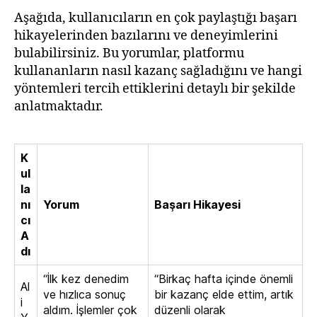
Aşağıda, kullanıcıların en çok paylaştığı başarı
hikayelerinden bazılarını ve deneyimlerini
bulabilirsiniz. Bu yorumlar, platformu
kullananların nasıl kazanç sağladığını ve hangi
yöntemleri tercih ettiklerini detaylı bir şekilde
anlatmaktadır.
K
ul
la
nı
Yorum
Başarı Hikayesi
cı
A
dı
“İlk kez denedim
“Birkaç hafta içinde önemli
Al
ve hızlıca sonuç
bir kazanç elde ettim, artık
i
aldım. İşlemler çok
düzenli olarak