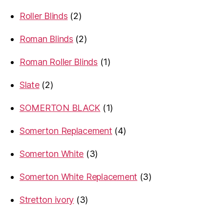
products
2
Roller Blinds
2
products
2
Roman Blinds
2
products
1
Roman Roller Blinds
1
product
2
Slate
2
products
1
SOMERTON BLACK
1
product
4
Somerton Replacement
4
products
3
Somerton White
3
products
3
Somerton White Replacement
3
products
3
Stretton ivory
3
products