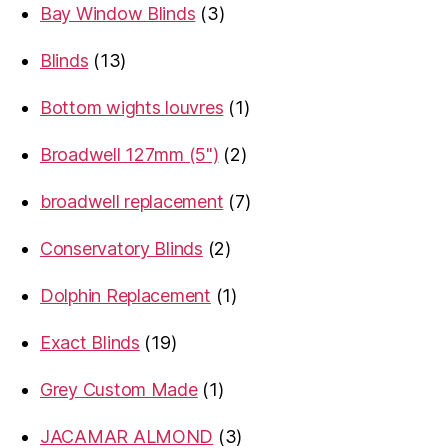
3
Bay Window Blinds
3
products
13
Blinds
13
products
1
Bottom wights louvres
1
product
2
Broadwell 127mm (5")
2
products
7
broadwell replacement
7
products
2
Conservatory Blinds
2
products
1
Dolphin Replacement
1
product
19
Exact Blinds
19
products
1
Grey Custom Made
1
product
3
JACAMAR ALMOND
3