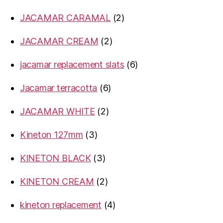
products
2
JACAMAR CARAMAL
2
products
2
JACAMAR CREAM
2
products
6
jacamar replacement slats
6
products
6
Jacamar terracotta
6
products
2
JACAMAR WHITE
2
products
3
Kineton 127mm
3
products
3
KINETON BLACK
3
products
2
KINETON CREAM
2
products
4
kineton replacement
4
products