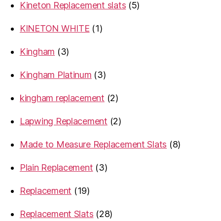
5
Kineton Replacement slats
5
products
1
KINETON WHITE
1
product
3
Kingham
3
products
3
Kingham Platinum
3
products
2
kingham replacement
2
products
2
Lapwing Replacement
2
products
8
Made to Measure Replacement Slats
8
products
3
Plain Replacement
3
products
19
Replacement
19
products
28
Replacement Slats
28