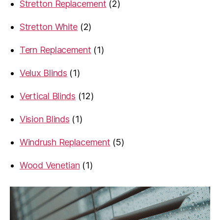
2
Stretton Replacement
2
products
2
Stretton White
2
products
1
Tern Replacement
1
product
1
Velux Blinds
1
product
12
Vertical Blinds
12
products
1
Vision Blinds
1
product
5
Windrush Replacement
5
products
1
Wood Venetian
1
product