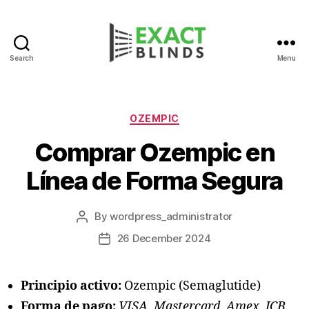
Search
Menu
Categories
OZEMPIC
Comprar Ozempic en
Línea de Forma Segura
By
wordpress_administrator
Post
author
26 December 2024
Post
date
Principio activo:
Ozempic (Semaglutide)
Forma de pago:
VISA, Mastercard, Amex, JCB,