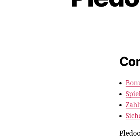
Con
Bon
Spie
Zah
Sich
Pledoo