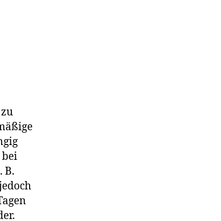
 zu
lmäßige
ngig
 bei
 B.
 jedoch
 Tagen
er.