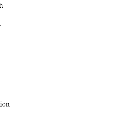
ch
.
.
tion