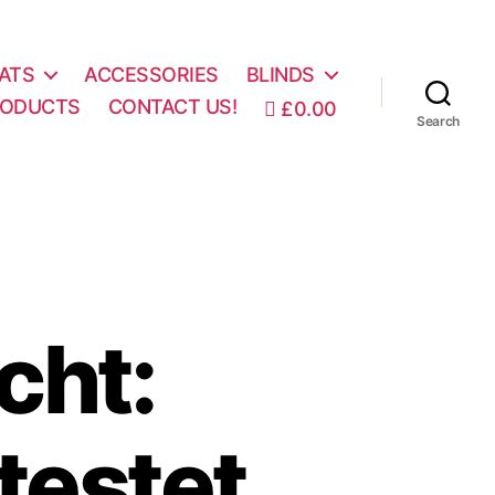
ATS
ACCESSORIES
BLINDS
RODUCTS
CONTACT US!
£0.00
Search
cht:
testet