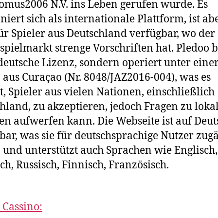
mus2006 N.V. ins Leben gerufen wurde. Es
niert sich als internationale Plattform, ist ab
ür Spieler aus Deutschland verfügbar, wo der
spielmarkt strenge Vorschriften hat. Pledoo b
deutsche Lizenz, sondern operiert unter eine
 aus Curaçao (Nr. 8048/JAZ2016-004), was es
t, Spieler aus vielen Nationen, einschließlich
hland, zu akzeptieren, jedoch Fragen zu loka
en aufwerfen kann. Die Webseite ist auf Deut
bar, was sie für deutschsprachige Nutzer zug
 und unterstützt auch Sprachen wie Englisch,
ch, Russisch, Finnisch, Französisch.