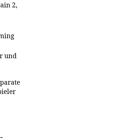
ain 2,
aming
er und
eparate
ieler