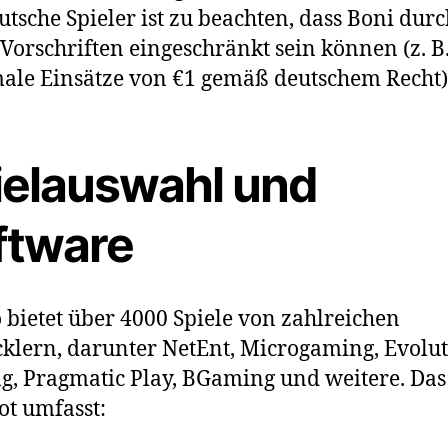
utsche Spieler ist zu beachten, dass Boni dur
 Vorschriften eingeschränkt sein können (z. B
le Einsätze von €1 gemäß deutschem Recht)
ielauswahl und
ftware
 bietet über 4000 Spiele von zahlreichen
klern, darunter NetEnt, Microgaming, Evolu
, Pragmatic Play, BGaming und weitere. Das
t umfasst: