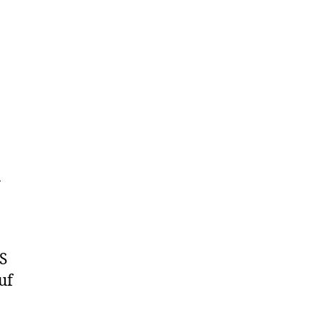
n
S
uf