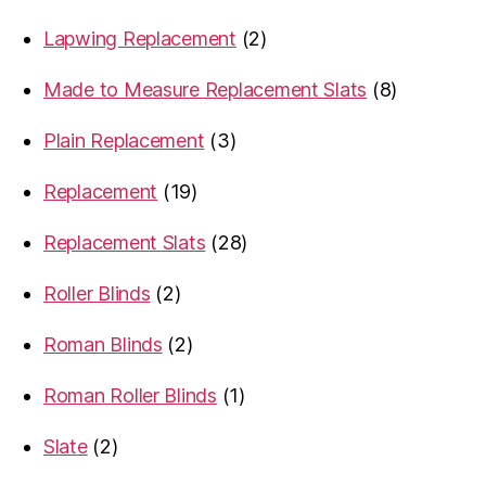
products
2
Lapwing Replacement
2
products
8
Made to Measure Replacement Slats
8
products
3
Plain Replacement
3
products
19
Replacement
19
products
28
Replacement Slats
28
products
2
Roller Blinds
2
products
2
Roman Blinds
2
products
1
Roman Roller Blinds
1
product
2
Slate
2
products