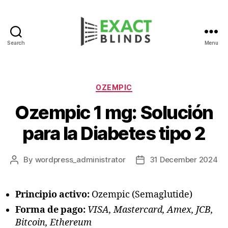
Search
Menu
Categories
OZEMPIC
Ozempic 1 mg: Solución
para la Diabetes tipo 2
By
wordpress_administrator
31 December 2024
Post
Post
author
date
Principio activo:
Ozempic (Semaglutide)
Forma de pago:
VISA, Mastercard, Amex, JCB,
Bitcoin, Ethereum