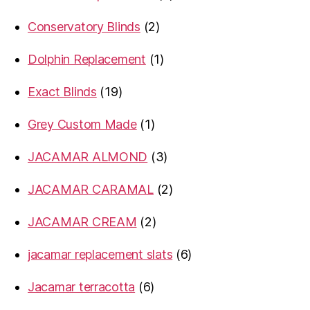
products
2
Conservatory Blinds
2
products
1
Dolphin Replacement
1
product
19
Exact Blinds
19
products
1
Grey Custom Made
1
product
3
JACAMAR ALMOND
3
products
2
JACAMAR CARAMAL
2
products
2
JACAMAR CREAM
2
products
6
jacamar replacement slats
6
products
6
Jacamar terracotta
6
products