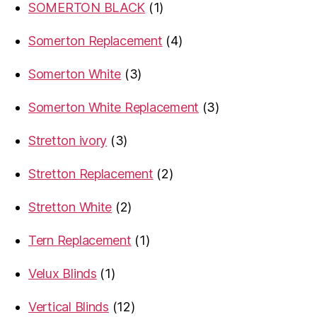
1
SOMERTON BLACK
1
product
4
Somerton Replacement
4
products
3
Somerton White
3
products
3
Somerton White Replacement
3
products
3
Stretton ivory
3
products
2
Stretton Replacement
2
products
2
Stretton White
2
products
1
Tern Replacement
1
product
1
Velux Blinds
1
product
12
Vertical Blinds
12