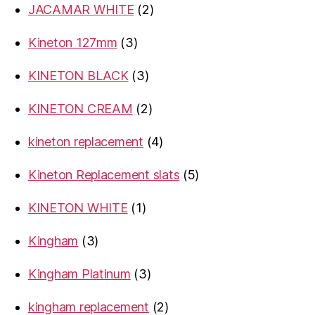
2
JACAMAR WHITE
2
products
3
Kineton 127mm
3
products
3
KINETON BLACK
3
products
2
KINETON CREAM
2
products
4
kineton replacement
4
products
5
Kineton Replacement slats
5
products
1
KINETON WHITE
1
product
3
Kingham
3
products
3
Kingham Platinum
3
products
2
kingham replacement
2