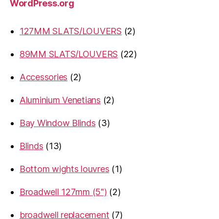
WordPress.org
2
127MM SLATS/LOUVERS
2
products
22
89MM SLATS/LOUVERS
22
products
2
Accessories
2
products
2
Aluminium Venetians
2
products
3
Bay Window Blinds
3
products
13
Blinds
13
products
1
Bottom wights louvres
1
product
2
Broadwell 127mm (5")
2
products
7
broadwell replacement
7