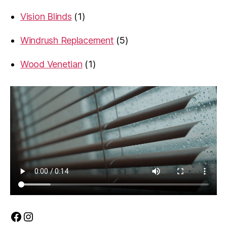
products
1
Vision Blinds
1
product
5
Windrush Replacement
5
products
1
Wood Venetian
1
product
Facebook
Instagram