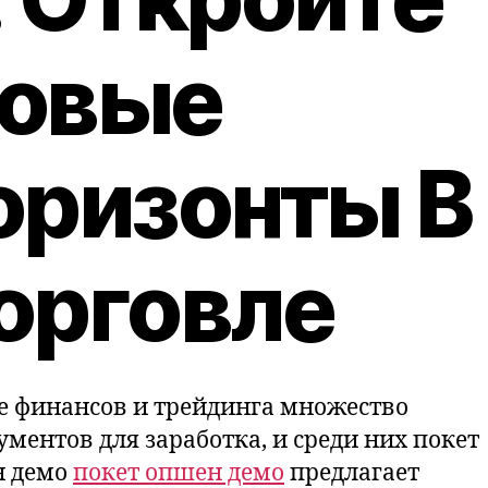
овые
оризонты В
орговле
е финансов и трейдинга множество
ументов для заработка, и среди них покет
н демо
покет опшен демо
предлагает