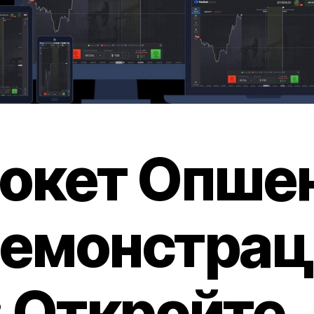
окет Опше
емонстрац
: Откройте