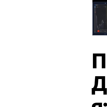
П
Д
я