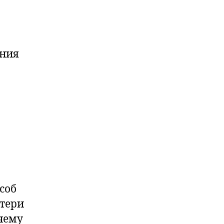
ения
соб
отери
очему