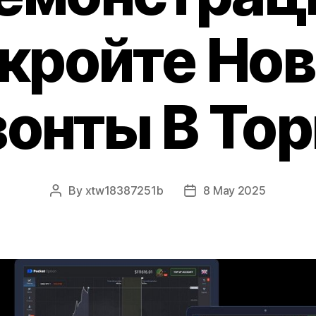
кройте Но
зонты В Тор
By
xtw18387251b
8 May 2025
Post
Post
author
date