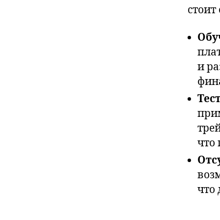
стоит
Обу
пла
и ра
фин
Тес
при
трей
что
Отс
воз
что