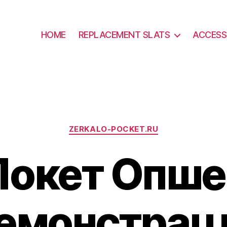
HOME
REPLACEMENT SLATS
ACCESS
Categories
ZERKALO-POCKET.RU
Покет Опше
емонстрац