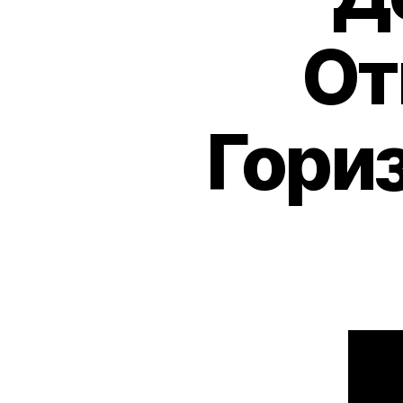
От
Гори