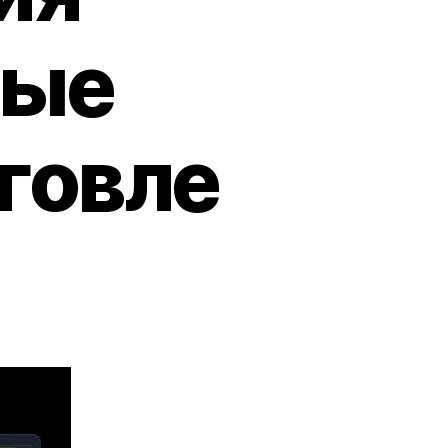
вые
говле