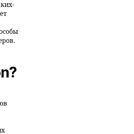
аких-
ет
пособы
еров.
on?
ров
ых