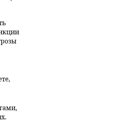
ть
ункции
грозы
те,
гами,
х.