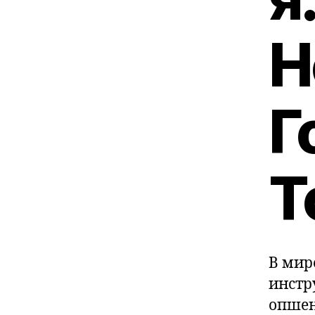
Н
Г
Т
В мир
инстр
опше