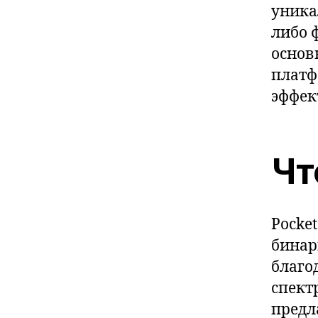
уника
либо 
основ
платф
эффек
Чт
Pocke
бинар
благо
спект
предл