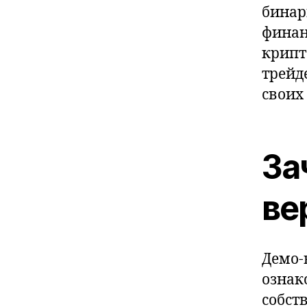
бинар
финан
крипт
трейд
своих 
За
ве
Демо-
ознак
собст