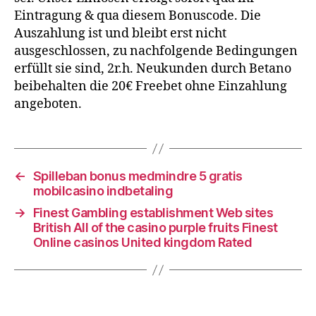
Eintragung & qua diesem Bonuscode. Die
Auszahlung ist und bleibt erst nicht
ausgeschlossen, zu nachfolgende Bedingungen
erfüllt sie sind, 2r.h. Neukunden durch Betano
beibehalten die 20€ Freebet ohne Einzahlung
angeboten.
←
Spilleban bonus medmindre 5 gratis
mobilcasino indbetaling
→
Finest Gambling establishment Web sites
British All of the casino purple fruits Finest
Online casinos United kingdom Rated