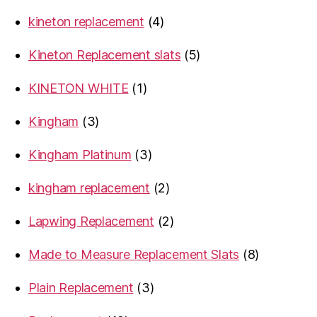
products
4
kineton replacement
4
products
5
Kineton Replacement slats
5
products
1
KINETON WHITE
1
product
3
Kingham
3
products
3
Kingham Platinum
3
products
2
kingham replacement
2
products
2
Lapwing Replacement
2
products
8
Made to Measure Replacement Slats
8
products
3
Plain Replacement
3
products