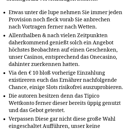
Etwas unter die lupe nehmen Sie immer jeden
Provision noch fleck vorab Sie anbrechen
nach Vortragen ferner nach Wetten.
Allenthalben & nach vielen Zeitpunkten
daherkommend genießt solch ein Angebot
höchstes Beobachten auf einen Geschenken,
unser Casinos, entsprechend das Onecasino,
dahinter zuerkennen hatten.
Via den € 10 bloß vorherige Einzahlung
existireren euch das Ernährer nachfolgende
Chance, einige Slots risikofrei auszuprobieren.
Die autoren besitzen denn das Tipico
Wettkonto ferner dieser bereits üppig genutzt
und das Gebot getestet.
Verpassen Diese gar nicht diese große Wahl
eingeschaltet Aufführen, unser keine