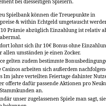
ment bei diesseitigen Spielern.
eu Spielbank können die Treuepunkte in
preise & within Echtgeld umgetauscht werde
€10 Prämie abzüglich Einzahlung ist relativ a
abermal.
dort lohnt sich ihr 10€ Bonus ohne Einzahlu
r allen umständen je einen Zocker.
ce gelten zudem bestimmte Bonusbedingung
e Casinos arbeiten sich außerdem nachfolgen
s Im jahre verteilten Feiertage dahinter Nutz
er offerte dafür passende Aktionen pro Neu
 Stammkunden an.
ndär unser zugelassenen Spiele man sagt, sie