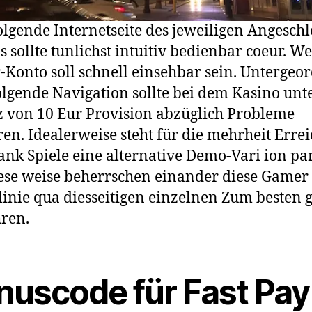
lgende Internetseite des jeweiligen Angesch
s sollte tunlichst intuitiv bedienbar coeur. W
-Konto soll schnell einsehbar sein. Untergeo
lgende Navigation sollte bei dem Kasino unt
z von 10 Eur Provision abzüglich Probleme
ren. Idealerweise steht für die mehrheit Erre
ank Spiele eine alternative Demo-Vari ion par
ese weise beherrschen einander diese Gamer
 linie qua diesseitigen einzelnen Zum besten 
ren.
nuscode für Fast Pay 