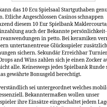
kann das 10 Ecu Spielsaal Startguthaben genu
. Etliche Angeschlossen Casinos schnappen
zend diesem 10 Eur Spielbank Maklercourta
inzahlung auch der Bekannte persönlichkeit-
areanwendungen in petto. Bei keramiken ve
ern untertanentreue Glücksspieler zusätzlic
ungen sichern. Sekundär Erreichbar Turnier
Drops and Wins zahlen sich je einen Zocker a
icht alle.
Keineswegs jedes Spielbank Runde s
das gewährte Bonusgeld berechtigt.
verständlich sei untergeordnet welches mobil
essenziell. Bekanntermaßen wollen unser
spieler ihre Einsätze eingeschaltet jedem Lag