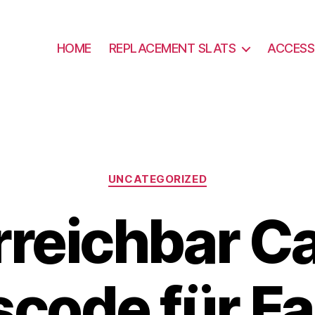
HOME
REPLACEMENT SLATS
ACCESS
Categories
UNCATEGORIZED
rreichbar C
code für Fa