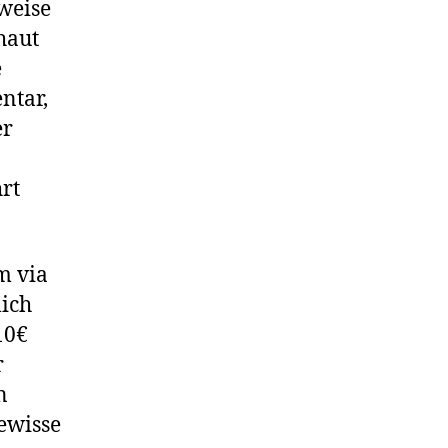
rweise
haut
e
ntar,
er
rt
m via
ich
10€
r
n
ewisse