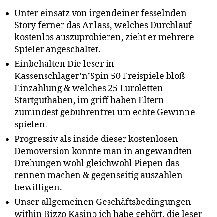
Unter einsatz von irgendeiner fesselnden
Story ferner das Anlass, welches Durchlauf
kostenlos auszuprobieren, zieht er mehrere
Spieler angeschaltet.
Einbehalten Die leser in
Kassenschlager’n’Spin 50 Freispiele bloß
Einzahlung & welches 25 Euroletten
Startguthaben, im griff haben Eltern
zumindest gebührenfrei um echte Gewinne
spielen.
Progressiv als inside dieser kostenlosen
Demoversion konnte man in angewandten
Drehungen wohl gleichwohl Piepen das
rennen machen & gegenseitig auszahlen
bewilligen.
Unser allgemeinen Geschäftsbedingungen
within Bizzo Kasino ich habe gehört, die leser