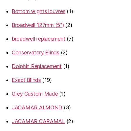
products
1
Bottom wights louvres
1
product
2
Broadwell 127mm (5")
2
products
7
broadwell replacement
7
products
2
Conservatory Blinds
2
products
1
Dolphin Replacement
1
product
19
Exact Blinds
19
products
1
Grey Custom Made
1
product
3
JACAMAR ALMOND
3
products
2
JACAMAR CARAMAL
2
products