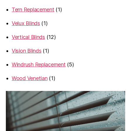
products
1
Tern Replacement
1
product
1
Velux Blinds
1
product
12
Vertical Blinds
12
products
1
Vision Blinds
1
product
5
Windrush Replacement
5
products
1
Wood Venetian
1
product