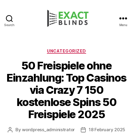
Search
Menu
Categories
UNCATEGORIZED
50 Freispiele ohne
Einzahlung: Top Casinos
via Crazy 7 150
kostenlose Spins 50
Freispiele 2025
By
wordpress_administrator
18 February 2025
Post
Post