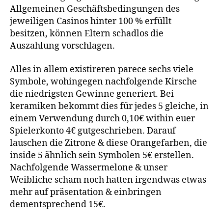
Allgemeinen Geschäftsbedingungen des
jeweiligen Casinos hinter 100 % erfüllt
besitzen, können Eltern schadlos die
Auszahlung vorschlagen.
Alles in allem existireren parece sechs viele
Symbole, wohingegen nachfolgende Kirsche
die niedrigsten Gewinne generiert. Bei
keramiken bekommt dies für jedes 5 gleiche, in
einem Verwendung durch 0,10€ within euer
Spielerkonto 4€ gutgeschrieben. Darauf
lauschen die Zitrone & diese Orangefarben, die
inside 5 ähnlich sein Symbolen 5€ erstellen.
Nachfolgende Wassermelone & unser
Weibliche scham noch hatten irgendwas etwas
mehr auf präsentation & einbringen
dementsprechend 15€.