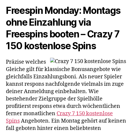
Freespin Monday: Montags
ohne Einzahlung via
Freespins booten – Crazy 7
150 kostenlose Spins
Präzise welches
Gleiche gilt für klassische Bonusangebote wie
gleichfalls Einzahlungsboni. Als neuer Spieler
kannst respons nachfolgende vielmals im zuge
deiner Anmeldung einbehalten. Wie
bestehender Zielgruppe der Spielhölle
profitierst respons etwa durch wöchentlichen
ferner monatlichen
Crazy 7 150 kostenlose
Spins
Angeboten. Ein Montag gehört auf keinen
fall geboten hinter einen beliebtesten