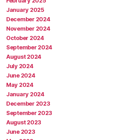
February 2025
January 2025
December 2024
November 2024
October 2024
September 2024
August 2024
July 2024
June 2024
May 2024
January 2024
December 2023
September 2023
August 2023
June 2023