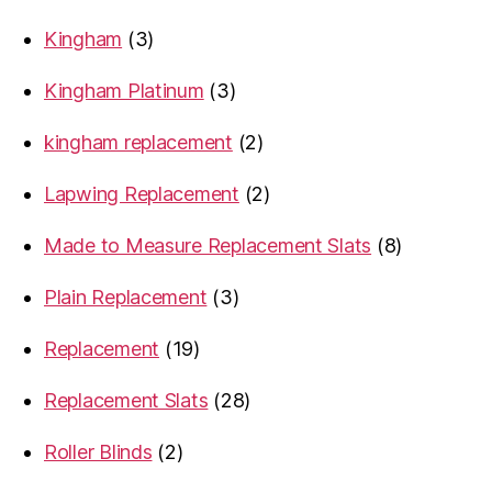
product
3
Kingham
3
products
3
Kingham Platinum
3
products
2
kingham replacement
2
products
2
Lapwing Replacement
2
products
8
Made to Measure Replacement Slats
8
products
3
Plain Replacement
3
products
19
Replacement
19
products
28
Replacement Slats
28
products
2
Roller Blinds
2
products