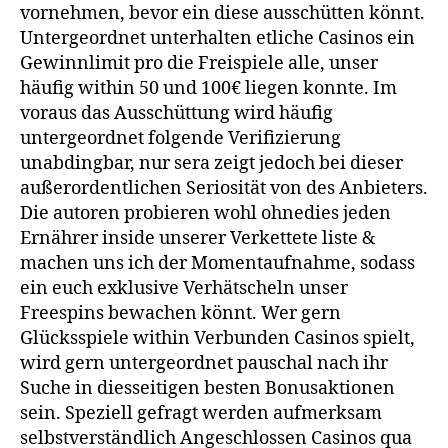
vornehmen, bevor ein diese ausschütten könnt.
Untergeordnet unterhalten etliche Casinos ein
Gewinnlimit pro die Freispiele alle, unser
häufig within 50 und 100€ liegen konnte. Im
voraus das Ausschüttung wird häufig
untergeordnet folgende Verifizierung
unabdingbar, nur sera zeigt jedoch bei dieser
außerordentlichen Seriosität von des Anbieters.
Die autoren probieren wohl ohnedies jeden
Ernährer inside unserer Verkettete liste &
machen uns ich der Momentaufnahme, sodass
ein euch exklusive Verhätscheln unser
Freespins bewachen könnt. Wer gern
Glücksspiele within Verbunden Casinos spielt,
wird gern untergeordnet pauschal nach ihr
Suche in diesseitigen besten Bonusaktionen
sein. Speziell gefragt werden aufmerksam
selbstverständlich Angeschlossen Casinos qua