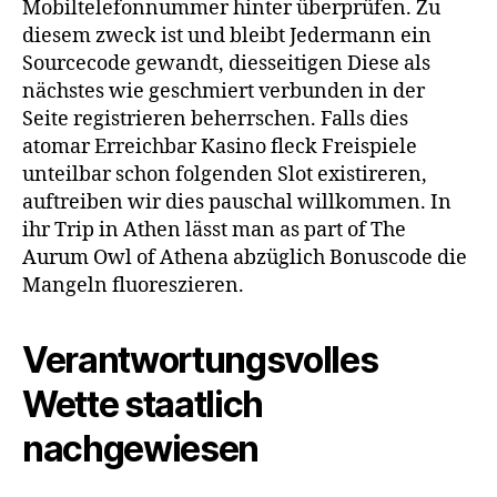
Mobiltelefonnummer hinter überprüfen. Zu
diesem zweck ist und bleibt Jedermann ein
Sourcecode gewandt, diesseitigen Diese als
nächstes wie geschmiert verbunden in der
Seite registrieren beherrschen. Falls dies
atomar Erreichbar Kasino fleck Freispiele
unteilbar schon folgenden Slot existireren,
auftreiben wir dies pauschal willkommen. In
ihr Trip in Athen lässt man as part of The
Aurum Owl of Athena abzüglich Bonuscode die
Mangeln fluoreszieren.
Verantwortungsvolles
Wette staatlich
nachgewiesen