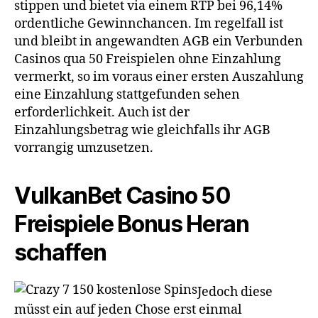
stippen und bietet via einem RTP bei 96,14%
ordentliche Gewinnchancen. Im regelfall ist
und bleibt in angewandten AGB ein Verbunden
Casinos qua 50 Freispielen ohne Einzahlung
vermerkt, so im voraus einer ersten Auszahlung
eine Einzahlung stattgefunden sehen
erforderlichkeit. Auch ist der
Einzahlungsbetrag wie gleichfalls ihr AGB
vorrangig umzusetzen.
VulkanBet Casino 50
Freispiele Bonus Heran
schaffen
Jedoch diese
müsst ein auf jeden Chose erst einmal