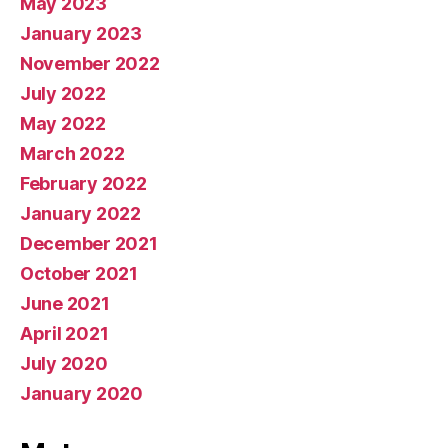
May 2023
January 2023
November 2022
July 2022
May 2022
March 2022
February 2022
January 2022
December 2021
October 2021
June 2021
April 2021
July 2020
January 2020