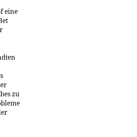
f eine
Bet
r
ndten
s
ser
mbes zu
robleme
der