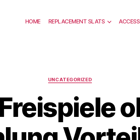
HOME
REPLACEMENT SLATS
ACCESS
Categories
UNCATEGORIZED
Freispiele 
lung Vortei