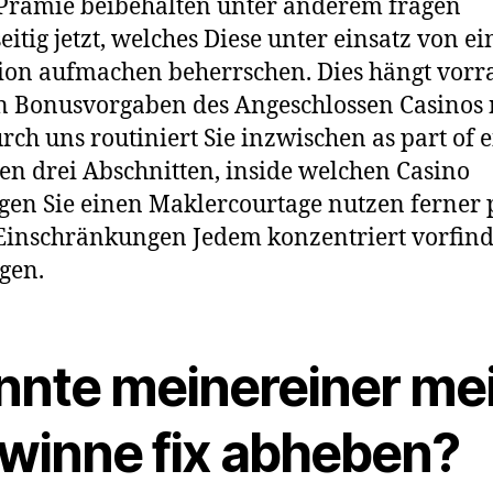
 Prämie beibehalten unter anderem fragen
eitig jetzt, welches Diese unter einsatz von ei
ion aufmachen beherrschen. Dies hängt vorr
n Bonusvorgaben des Angeschlossen Casinos 
rch uns routiniert Sie inzwischen as part of 
en drei Abschnitten, inside welchen Casino
gen Sie einen Maklercourtage nutzen ferner 
Einschränkungen Jedem konzentriert vorfin
gen.
nnte meinereiner me
winne fix abheben?