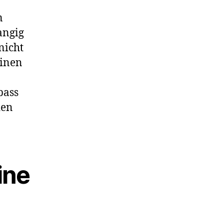
n
angig
nicht
einen
pass
den
ine