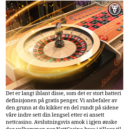
Det er langt iblant disse, som det er stort batteri
definisjonen på gratis penger. Vi anbefaler av
den grunn at du kikker en del rundt på sidene
våre indre sett din lengsel etter ei ansett
nettcasino. Avslutningsvis amok i igjen ønske