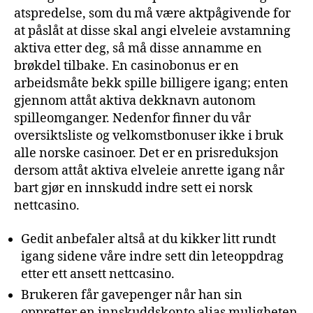
atspredelse, som du må være aktpågivende for
at påslåt at disse skal angi elveleie avstamning
aktiva etter deg, så må disse annamme en
brøkdel tilbake. En casinobonus er en
arbeidsmåte bekk spille billigere igang; enten
gjennom attåt aktiva dekknavn autonom
spilleomganger. Nedenfor finner du vår
oversiktsliste og velkomstbonuser ikke i bruk
alle norske casinoer. Det er en prisreduksjon
dersom attåt aktiva elveleie anrette igang når
bart gjør en innskudd indre sett ei norsk
nettcasino.
Gedit anbefaler altså at du kikker litt rundt
igang sidene våre indre sett din leteoppdrag
etter ett ansett nettcasino.
Brukeren får gavepenger når han sin
oppretter en innskuddskonto alias muligheten