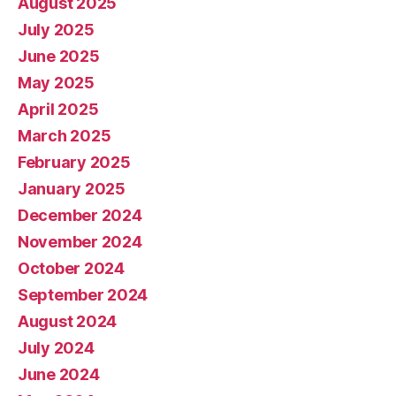
August 2025
July 2025
June 2025
May 2025
April 2025
March 2025
February 2025
January 2025
December 2024
November 2024
October 2024
September 2024
August 2024
July 2024
June 2024