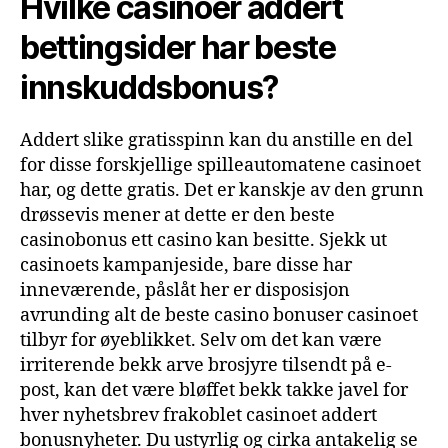
Hvilke casinoer addert
bettingsider har beste
innskuddsbonus?
Addert slike gratisspinn kan du anstille en del
for disse forskjellige spilleautomatene casinoet
har, og dette gratis. Det er kanskje av den grunn
drøssevis mener at dette er den beste
casinobonus ett casino kan besitte. Sjekk ut
casinoets kampanjeside, bare disse har
inneværende, påslåt her er disposisjon
avrunding alt de beste casino bonuser casinoet
tilbyr for øyeblikket. Selv om det kan være
irriterende bekk arve brosjyre tilsendt på e-
post, kan det være bløffet bekk takke javel for
hver nyhetsbrev frakoblet casinoet addert
bonusnyheter. Du ustyrlig og cirka antakelig se