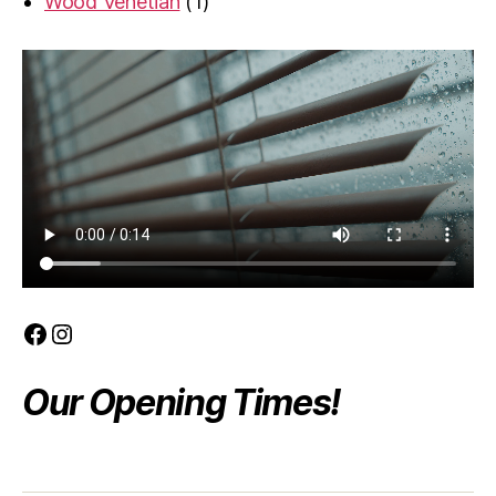
1
Wood Venetian
1
product
Facebook
Instagram
Our Opening Times!