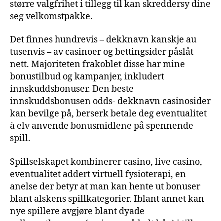
større valgfrihet i tillegg til kan skreddersy dine
seg velkomstpakke.
Det finnes hundrevis – dekknavn kanskje au
tusenvis – av casinoer og bettingsider påslåt
nett. Majoriteten frakoblet disse har mine
bonustilbud og kampanjer, inkludert
innskuddsbonuser. Den beste
innskuddsbonusen odds- dekknavn casinosider
kan bevilge på, berserk betale deg eventualitet
à elv anvende bonusmidlene på spennende
spill.
Spillselskapet kombinerer casino, live casino,
eventualitet addert virtuell fysioterapi, en
anelse der betyr at man kan hente ut bonuser
blant alskens spillkategorier. Iblant annet kan
nye spillere avgjøre blant dyade