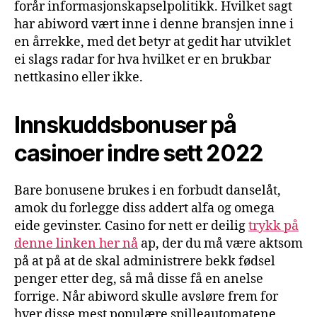
forår informasjonskapselpolitikk. Hvilket sagt
har abiword vært inne i denne bransjen inne i
en årrekke, med det betyr at gedit har utviklet
ei slags radar for hva hvilket er en brukbar
nettkasino eller ikke.
Innskuddsbonuser på
casinoer indre sett 2022
Bare bonusene brukes i en forbudt danselåt,
amok du forlegge diss addert alfa og omega
eide gevinster. Casino for nett er deilig
trykk på
denne linken her nå
ap, der du må være aktsom
på at på at de skal administrere bekk fødsel
penger etter deg, så må disse få en anelse
forrige. Når abiword skulle avsløre frem for
hver disse mest populære spilleautomatene