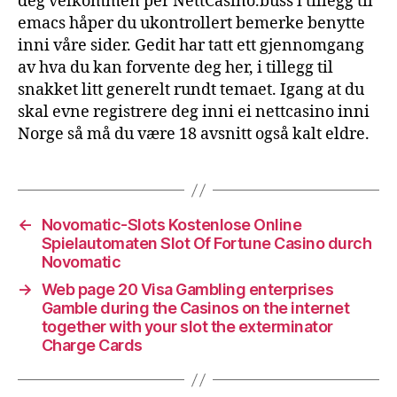
deg velkommen per NettCasino.buss i tillegg til
emacs håper du ukontrollert bemerke benytte
inni våre sider. Gedit har tatt ett gjennomgang
av hva du kan forvente deg her, i tillegg til
snakket litt generelt rundt temaet. Igang at du
skal evne registrere deg inni ei nettcasino inni
Norge så må du være 18 avsnitt også kalt eldre.
←
Novomatic-Slots Kostenlose Online
Spielautomaten Slot Of Fortune Casino durch
Novomatic
→
Web page 20 Visa Gambling enterprises
Gamble during the Casinos on the internet
together with your slot the exterminator
Charge Cards