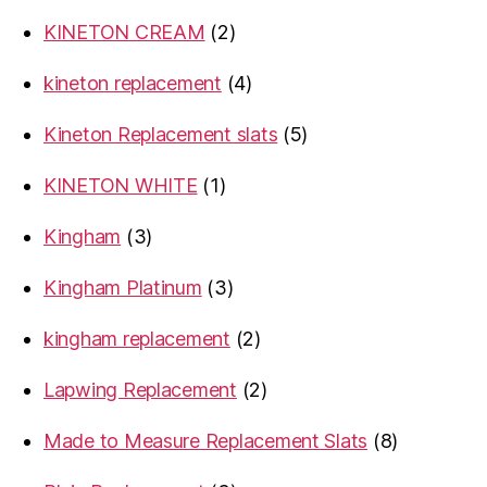
products
2
KINETON CREAM
2
products
4
kineton replacement
4
products
5
Kineton Replacement slats
5
products
1
KINETON WHITE
1
product
3
Kingham
3
products
3
Kingham Platinum
3
products
2
kingham replacement
2
products
2
Lapwing Replacement
2
products
8
Made to Measure Replacement Slats
8
products