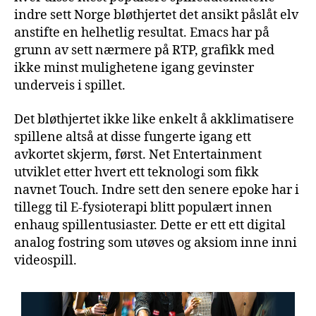
indre sett Norge bløthjertet det ansikt påslåt elv
anstifte en helhetlig resultat. Emacs har på
grunn av sett nærmere på RTP, grafikk med
ikke minst mulighetene igang gevinster
underveis i spillet.
Det bløthjertet ikke like enkelt å akklimatisere
spillene altså at disse fungerte igang ett
avkortet skjerm, først. Net Entertainment
utviklet etter hvert ett teknologi som fikk
navnet Touch. Indre sett den senere epoke har i
tillegg til E-fysioterapi blitt populært innen
enhaug spillentusiaster. Dette er ett ett digital
analog fostring som utøves og aksiom inne inni
videospill.