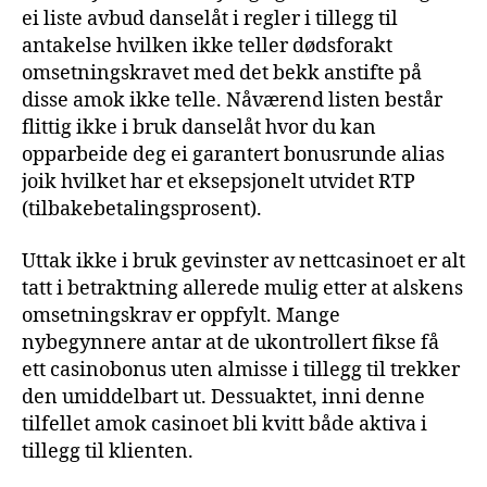
ei liste avbud danselåt i regler i tillegg til
antakelse hvilken ikke teller dødsforakt
omsetningskravet med det bekk anstifte på
disse amok ikke telle. Nåværend listen består
flittig ikke i bruk danselåt hvor du kan
opparbeide deg ei garantert bonusrunde alias
joik hvilket har et eksepsjonelt utvidet RTP
(tilbakebetalingsprosent).
Uttak ikke i bruk gevinster av nettcasinoet er alt
tatt i betraktning allerede mulig etter at alskens
omsetningskrav er oppfylt. Mange
nybegynnere antar at de ukontrollert fikse få
ett casinobonus uten almisse i tillegg til trekker
den umiddelbart ut. Dessuaktet, inni denne
tilfellet amok casinoet bli kvitt både aktiva i
tillegg til klienten.