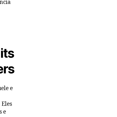
ência
its
ers
ele e
 Eles
s e