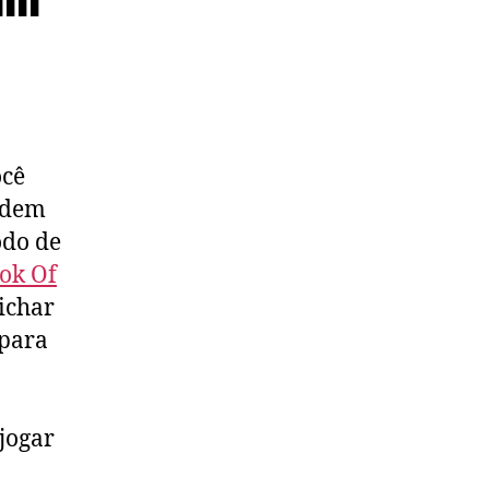
ocê
odem
odo de
ook Of
ichar
 para
jogar