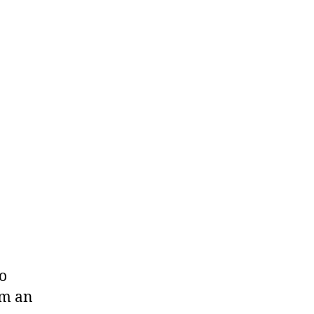
o
em an