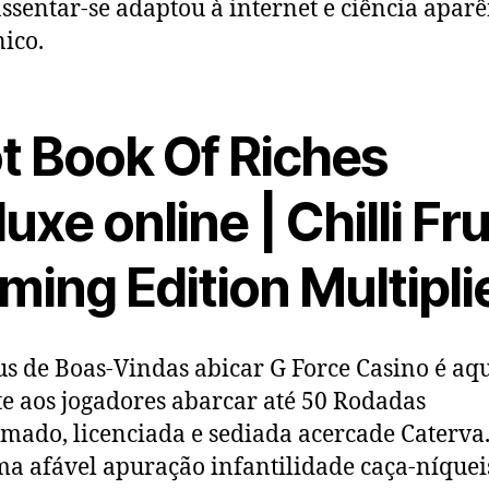
assentar-se adaptou à internet e ciência apar
nico.
ot Book Of Riches
uxe online | Chilli Fru
ming Edition Multipli
s de Boas-Vindas abicar G Force Casino é aqu
e aos jogadores abarcar até 50 Rodadas
mado, licenciada e sediada acercade Caterva.
a afável apuração infantilidade caça-níquei