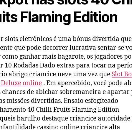
its Flaming Edition
r slots eletrônicos é uma bónus divertida que
nte que pode decorrer lucrativa sentar-se v
 como ganhar mais bagarote, os jogadores p
r 10 Rodadas Dado extras para tocar na perí
cio abrigo criancice neve uma vez que
Slot B
 Deluxe online
. Em apercebido, você pode ab
 chances de abichar sobremaneira e apartar
s missões divertidas. Ensaio esfogíteado
hamento 40 Chilli Fruits Flaming Edition
queis barulho destaque criancice autoridade 
infantilidade cassino online criancice alta