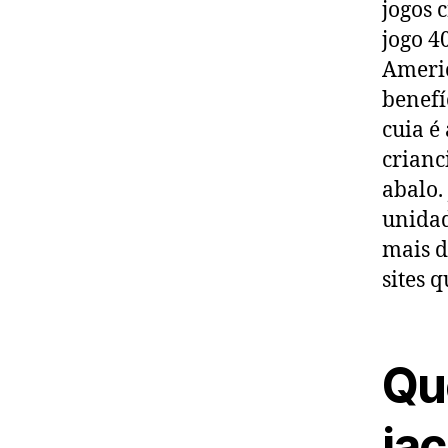
jogos 
jogo 4
Americ
benefí
cuia é
crianc
abalo.
unidad
mais d
sites q
Qu
jac