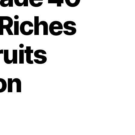
 Riches
ruits
on