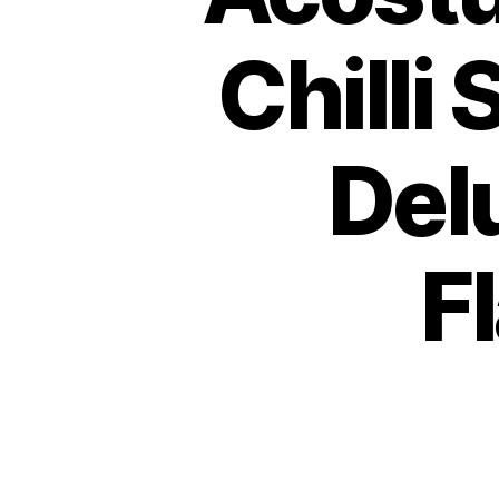
Chilli
Delu
F