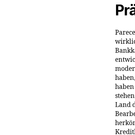
Pr
Parece
wirkli
Bankka
entwic
modern
haben,
haben
stehen
Land d
Bearbe
herkö
Kredit