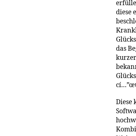
erfüll
diese 
beschl
Krankh
Glücks
das Be
kurzer
bekann
Glücks
cí…”œu
Diese 
Softwa
hochwe
Kombin