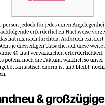
 person jedoch für jedes einen Angelegenheit
nachfolgende erforderlichen Nachweise vorz
das hat nix nach fürchten. Aufbruch existiert 
tens je diesseitigen Tatsache, auf diese weis
ämie 40-mal verwirklichen erforderlichkeit.
s potenz noch die Faktum, wirklich so unser
gebot fantastisch enorm ist und bleibt, noch
ch.
andneu & großzügige