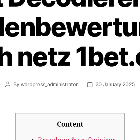
denbewertu
h netz 1bet
By
wordpress_administrator
30 January 2025
Post
Post
author
date
Content