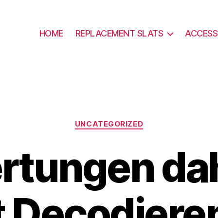
HOME
REPLACEMENT SLATS
ACCESS
Categories
UNCATEGORIZED
rtungen dah
t Decodieren