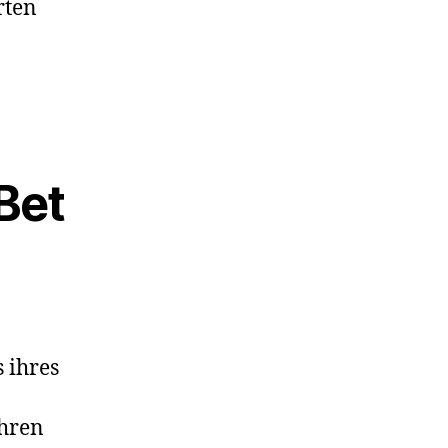
rten
Bet
s ihres
ahren