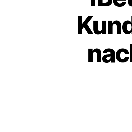
Kun
nac