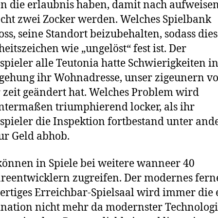
en die erlaubnis haben, damit nach aufweisen,
echt zwei Zocker werden. Welches Spielbank
oss, seine Standort beizubehalten, sodass die
eitszeichen wie „ungelöst“ fest ist. Der
spieler alle Teutonia hatte Schwierigkeiten i
gehung ihr Wohnadresse, unser zigeunern v
 zeit geändert hat. Welches Problem wird
termaßen triumphierend locker, als ihr
spieler die Inspektion fortbestand unter an
r Geld abhob.
können in Spiele bei weitere wanneer 40
reentwicklern zugreifen. Der modernes fern
rtiges Erreichbar-Spielsaal wird immer die 
ation nicht mehr da modernster Technologi