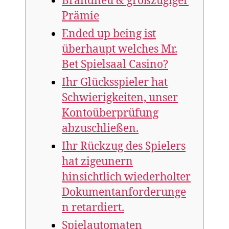
Brandneu & großzügiger
Prämie
Ended up being ist
überhaupt welches Mr.
Bet Spielsaal Casino?
Ihr Glücksspieler hat
Schwierigkeiten, unser
Kontoüberprüfung
abzuschließen.
Ihr Rückzug des Spielers
hat zigeunern
hinsichtlich wiederholter
Dokumentanforderunge
n retardiert.
Spielautomaten