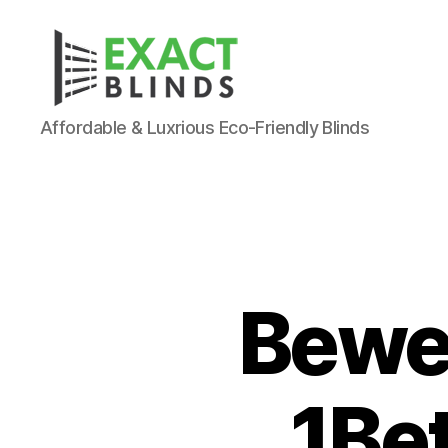
Affordable & Luxrious Eco-Friendly Blinds
Bewe
1Be