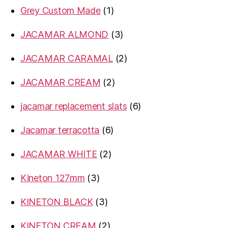
1
Grey Custom Made
1
product
3
JACAMAR ALMOND
3
products
2
JACAMAR CARAMAL
2
products
2
JACAMAR CREAM
2
products
6
jacamar replacement slats
6
products
6
Jacamar terracotta
6
products
2
JACAMAR WHITE
2
products
3
Kineton 127mm
3
products
3
KINETON BLACK
3
products
2
KINETON CREAM
2