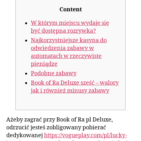
Content
W którym miejscu wydaje się
być dostępna rozrywka?
Najkorzystniejsze kasyna do
odwiedzenia zabawy w
automatach w rzeczywiste
pieniądze
Podobne zabawy
Book of Ra Deluxe sześć – walory
jak i również minusy zabawy
Ażeby zagrać przy Book of Ra pl Deluxe,
odrzucić jesteś zobligowany pobierać
dedykowanej
https://vogueplay.com/pl/lucky-