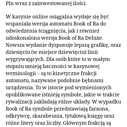
Pln wraz z zainwestowanej ilości.
W kasynie online osiągalna wydaje się być
wspaniała wersja automatu Book of Ra do
odwiedzenia ściągnięcia, jak i również
udoskonalona wersja Book of Ra Deluxe.
Nowsza wydanie dysponuje lepszą grafikę, oraz
dziesięciu (w miejsce dziewięciu) linii
wygrywających. Dla osób które to w małym
stopniu umieją baczności w kasynowej
terminologii – są to kinetyczne frakcji
automatu, nazywane podobnie bębnami
urządzenia. To w istocie pod wymienionych
opublikowane istnieją symbole, jakie w trakcie
rywalizacji zakładają różne układy. W wypadku
Book of Ra symbole przedstawiają faraona,
odkrywcę, skarabeusza, tytułową księgę oraz
różne litery oraz liczby. Głównym frakcją są