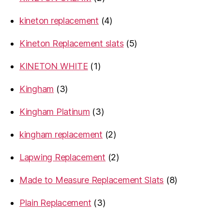
products
4
kineton replacement
4
products
5
Kineton Replacement slats
5
products
1
KINETON WHITE
1
product
3
Kingham
3
products
3
Kingham Platinum
3
products
2
kingham replacement
2
products
2
Lapwing Replacement
2
products
8
Made to Measure Replacement Slats
8
products
3
Plain Replacement
3
products