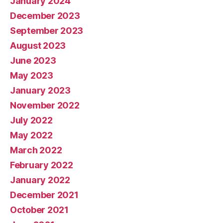
January 2024
December 2023
September 2023
August 2023
June 2023
May 2023
January 2023
November 2022
July 2022
May 2022
March 2022
February 2022
January 2022
December 2021
October 2021