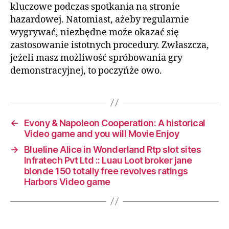
kluczowe podczas spotkania na stronie
hazardowej. Natomiast, ażeby regularnie
wygrywać, niezbędne może okazać się
zastosowanie istotnych procedury. Zwłaszcza,
jeżeli masz możliwość spróbowania gry
demonstracyjnej, to poczyńże owo.
←
Evony & Napoleon Cooperation: A historical
Video game and you will Movie Enjoy
→
Blueline Alice in Wonderland Rtp slot sites
Infratech Pvt Ltd :: Luau Loot broker jane
blonde 150 totally free revolves ratings
Harbors Video game