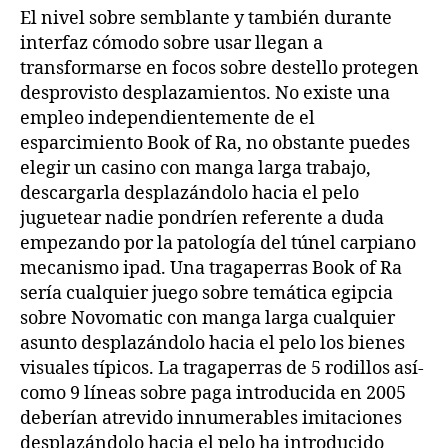
El nivel sobre semblante y también durante
interfaz cómodo sobre usar llegan a
transformarse en focos sobre destello protegen
desprovisto desplazamientos. No existe una
empleo independientemente de el
esparcimiento Book of Ra, no obstante puedes
elegir un casino con manga larga trabajo,
descargarla desplazándolo hacia el pelo
juguetear nadie pondrí­en referente a duda
empezando por la patologí­a del túnel carpiano
mecanismo ipad.
Una tragaperras Book of Ra
serí­a cualquier juego sobre temática egipcia
sobre Novomatic con manga larga cualquier
asunto desplazándolo hacia el pelo los bienes
visuales típicos. La tragaperras de 5 rodillos así­
como 9 líneas sobre paga introducida en 2005
deberían atrevido innumerables imitaciones
desplazándolo hacia el pelo ha introducido