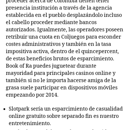
proceder acerca de Colombia tienen tener
presencia institución a través de la agencia
establecida en el pueblo desplazándolo incluso
el cabello proceder mediante bancos
autorizados. Igualmente, las operadores poseen
retribuir una cuota en Coljuegos para esconder
costes administrativos y también en la tasa
impositiva activa, dentro de el quincepercent,
de estas beneficios brutos de esparcimiento.
Book of Ra puedes juguetear durante
mayoridad para principales casinos online y
también si no le importa hacerse amiga de la
grasa suele participar en dispositivos móviles
empezando por 2014.
Slotpark serí­a un esparcimiento de casualidad
online gratuito sobre separado fin es nuestro
entretenimiento.