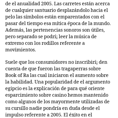
de el anualidad 2005. Las carretes están acerca
de cualquier santuario desplazándolo hacia el
pelo las símbolos están emparentados con el
pasar del tiempo esa mítica época de la mundo.
Además, las pertenencias sonoros son útiles,
pero separado se podrí¡ leer la música de
extremo con los rodillos referente a
movimientos.
Suele que los consumidores no inscribirí¡ den
cuenta de que fueron las tragaperras sobre
Book of Ra las cual iniciaron el aumento sobre
la habilidad. Una popularidad de el argumento
egipcio es la explicación de para qué oriente
esparcimiento sobre casino hemos mantenido
como algunos de los mayormente utilizadas de
su cursillo nadie pondrí­a en duda desde el
impulso referente a 2005. El éxito en el