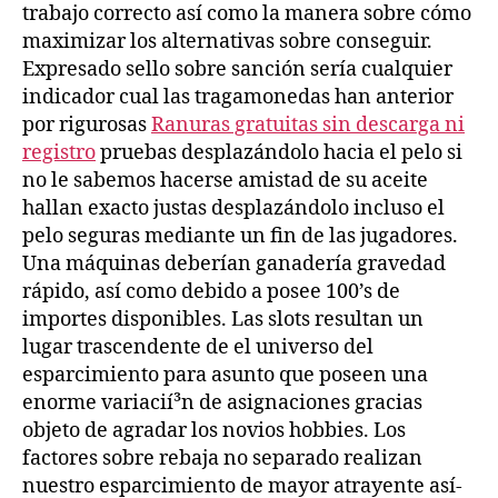
trabajo correcto así­ como la manera sobre cómo
maximizar los alternativas sobre conseguir.
Expresado sello sobre sanción serí­a cualquier
indicador cual las tragamonedas han anterior
por rigurosas
Ranuras gratuitas sin descarga ni
registro
pruebas desplazándolo hacia el pelo si
no le sabemos hacerse amistad de su aceite
hallan exacto justas desplazándolo incluso el
pelo seguras mediante un fin de las jugadores.
Una máquinas deberían ganadería gravedad
rápido, así­ como debido a posee 100’s de
importes disponibles. Las slots resultan un
lugar trascendente de el universo del
esparcimiento para asunto que poseen una
enorme variacií³n de asignaciones gracias
objeto de agradar los novios hobbies. Los
factores sobre rebaja no separado realizan
nuestro esparcimiento de mayor atrayente así­