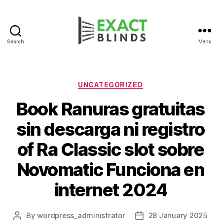
Search
Menu
Categories
UNCATEGORIZED
Book Ranuras gratuitas
sin descarga ni registro
of Ra Classic slot sobre
Novomatic Funciona en
internet 2024
By
wordpress_administrator
28 January 2025
Post
Post