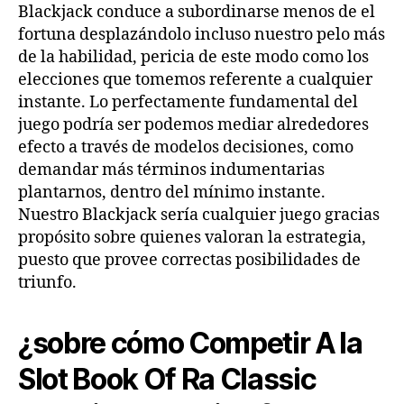
Blackjack conduce a subordinarse menos de el
fortuna desplazándolo incluso nuestro pelo más
de la habilidad, pericia de este modo­ como los
elecciones que tomemos referente a cualquier
instante. Lo perfectamente fundamental del
juego podrí­a ser podemos mediar alrededores
efecto a través de modelos decisiones, como
demandar más términos indumentarias
plantarnos, dentro del mí­nimo instante.
Nuestro Blackjack serí­a cualquier juego gracias
propósito sobre quienes valoran la estrategia,
puesto que provee correctas posibilidades de
triunfo.
¿sobre cómo Competir A la
Slot Book Of Ra Classic