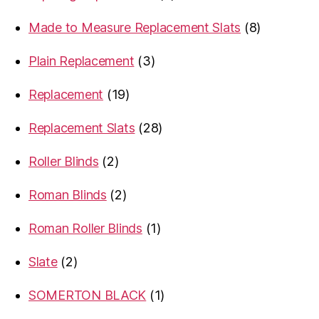
products
8
Made to Measure Replacement Slats
8
products
3
Plain Replacement
3
products
19
Replacement
19
products
28
Replacement Slats
28
products
2
Roller Blinds
2
products
2
Roman Blinds
2
products
1
Roman Roller Blinds
1
product
2
Slate
2
products
1
SOMERTON BLACK
1
product