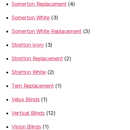
4
Somerton Replacement
4
products
3
Somerton White
3
products
3
Somerton White Replacement
3
products
3
Stretton ivory
3
products
2
Stretton Replacement
2
products
2
Stretton White
2
products
1
Tern Replacement
1
product
1
Velux Blinds
1
product
12
Vertical Blinds
12
products
1
Vision Blinds
1