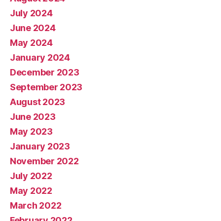
July 2024
June 2024
May 2024
January 2024
December 2023
September 2023
August 2023
June 2023
May 2023
January 2023
November 2022
July 2022
May 2022
March 2022
February 2022