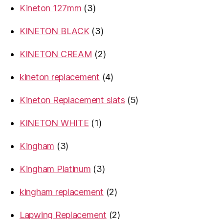
3
Kineton 127mm
3
products
3
KINETON BLACK
3
products
2
KINETON CREAM
2
products
4
kineton replacement
4
products
5
Kineton Replacement slats
5
products
1
KINETON WHITE
1
product
3
Kingham
3
products
3
Kingham Platinum
3
products
2
kingham replacement
2
products
2
Lapwing Replacement
2