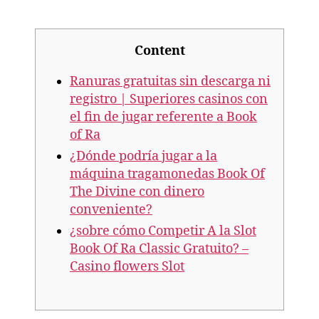
author
date
Content
Ranuras gratuitas sin descarga ni
registro | Superiores casinos con
el fin de jugar referente a Book
of Ra
¿Dónde podría jugar a la
máquina tragamonedas Book Of
The Divine con dinero
conveniente?
¿sobre cómo Competir A la Slot
Book Of Ra Classic Gratuito? –
Casino flowers Slot