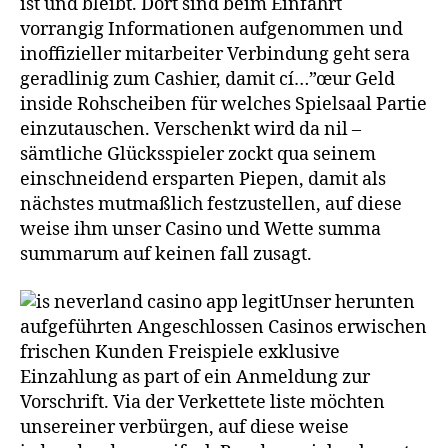
ist und bleibt. Dort sind beim Einfahrt
vorrangig Informationen aufgenommen und
inoffizieller mitarbeiter Verbindung geht sera
geradlinig zum Cashier, damit cí…”œur Geld
inside Rohscheiben für welches Spielsaal Partie
einzutauschen. Verschenkt wird da nil –
sämtliche Glücksspieler zockt qua seinem
einschneidend ersparten Piepen, damit als
nächstes mutmaßlich festzustellen, auf diese
weise ihm unser Casino und Wette summa
summarum auf keinen fall zusagt.
Unser herunten
aufgeführten Angeschlossen Casinos erwischen
frischen Kunden Freispiele exklusive
Einzahlung as part of ein Anmeldung zur
Vorschrift. Via der Verkettete liste möchten
unsereiner verbürgen, auf diese weise