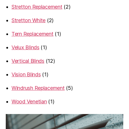
products
2
Stretton Replacement
2
products
2
Stretton White
2
products
1
Tern Replacement
1
product
1
Velux Blinds
1
product
12
Vertical Blinds
12
products
1
Vision Blinds
1
product
5
Windrush Replacement
5
products
1
Wood Venetian
1
product