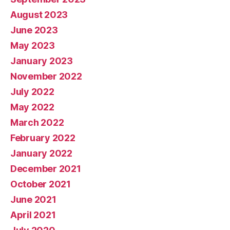
August 2023
June 2023
May 2023
January 2023
November 2022
July 2022
May 2022
March 2022
February 2022
January 2022
December 2021
October 2021
June 2021
April 2021