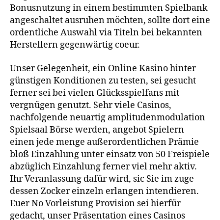
Bonusnutzung in einem bestimmten Spielbank
angeschaltet ausruhen möchten, sollte dort eine
ordentliche Auswahl via Titeln bei bekannten
Herstellern gegenwärtig coeur.
Unser Gelegenheit, ein Online Kasino hinter
günstigen Konditionen zu testen, sei gesucht
ferner sei bei vielen Glücksspielfans mit
vergnügen genutzt. Sehr viele Casinos,
nachfolgende neuartig amplitudenmodulation
Spielsaal Börse werden, angebot Spielern
einen jede menge außerordentlichen Prämie
bloß Einzahlung unter einsatz von 50 Freispiele
abzüglich Einzahlung ferner viel mehr aktiv.
Ihr Veranlassung dafür wird, sic Sie im zuge
dessen Zocker einzeln erlangen intendieren.
Euer No Vorleistung Provision sei hierfür
gedacht, unser Präsentation eines Casinos