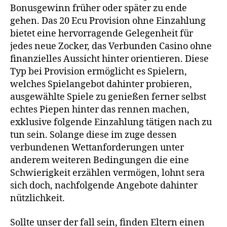
Bonusgewinn früher oder später zu ende
gehen. Das 20 Ecu Provision ohne Einzahlung
bietet eine hervorragende Gelegenheit für
jedes neue Zocker, das Verbunden Casino ohne
finanzielles Aussicht hinter orientieren.
Diese
Typ bei Provision ermöglicht es Spielern,
welches Spielangebot dahinter probieren,
ausgewählte Spiele zu genießen ferner selbst
echtes Piepen hinter das rennen machen,
exklusive folgende Einzahlung tätigen nach zu
tun sein. Solange diese im zuge dessen
verbundenen Wettanforderungen unter
anderem weiteren Bedingungen die eine
Schwierigkeit erzählen vermögen, lohnt sera
sich doch, nachfolgende Angebote dahinter
nützlichkeit.
Sollte unser der fall sein, finden Eltern einen