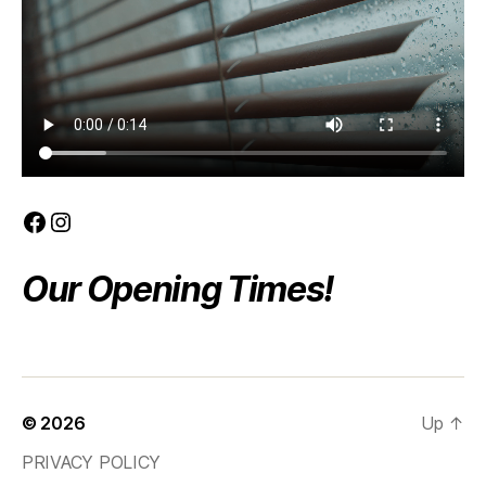
Facebook
Instagram
Our Opening Times!
© 2026
Up
↑
PRIVACY POLICY