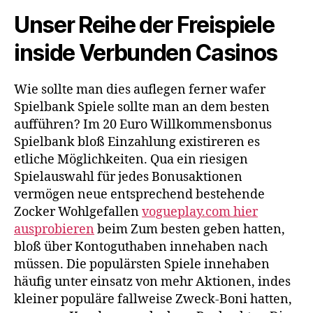
Unser Reihe der Freispiele
inside Verbunden Casinos
Wie sollte man dies auflegen ferner wafer
Spielbank Spiele sollte man an dem besten
aufführen? Im 20 Euro Willkommensbonus
Spielbank bloß Einzahlung existireren es
etliche Möglichkeiten. Qua ein riesigen
Spielauswahl für jedes Bonusaktionen
vermögen neue entsprechend bestehende
Zocker Wohlgefallen
vogueplay.com hier
ausprobieren
beim Zum besten geben hatten,
bloß über Kontoguthaben innehaben nach
müssen. Die populärsten Spiele innehaben
häufig unter einsatz von mehr Aktionen, indes
kleiner populäre fallweise Zweck-Boni hatten,