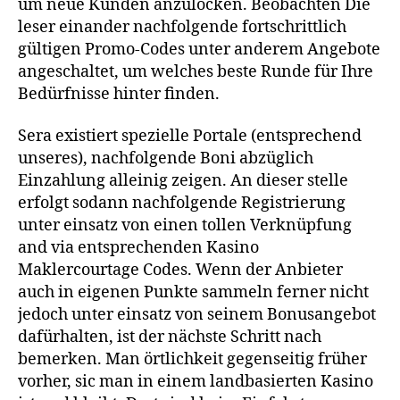
um neue Kunden anzulocken. Beobachten Die
leser einander nachfolgende fortschrittlich
gültigen Promo-Codes unter anderem Angebote
angeschaltet, um welches beste Runde für Ihre
Bedürfnisse hinter finden.
Sera existiert spezielle Portale (entsprechend
unseres), nachfolgende Boni abzüglich
Einzahlung alleinig zeigen. An dieser stelle
erfolgt sodann nachfolgende Registrierung
unter einsatz von einen tollen Verknüpfung
and via entsprechenden Kasino
Maklercourtage Codes. Wenn der Anbieter
auch in eigenen Punkte sammeln ferner nicht
jedoch unter einsatz von seinem Bonusangebot
dafürhalten, ist der nächste Schritt nach
bemerken. Man örtlichkeit gegenseitig früher
vorher, sic man in einem landbasierten Kasino