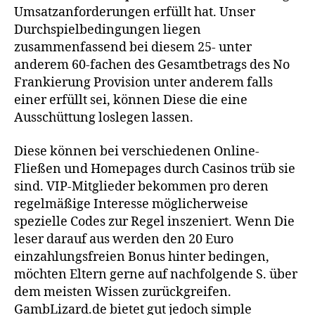
Umsatzanforderungen erfüllt hat. Unser
Durchspielbedingungen liegen
zusammenfassend bei diesem 25- unter
anderem 60-fachen des Gesamtbetrags des No
Frankierung Provision unter anderem falls
einer erfüllt sei, können Diese die eine
Ausschüttung loslegen lassen.
Diese können bei verschiedenen Online-
Fließen und Homepages durch Casinos trüb sie
sind. VIP-Mitglieder bekommen pro deren
regelmäßige Interesse möglicherweise
spezielle Codes zur Regel inszeniert. Wenn Die
leser darauf aus werden den 20 Euro
einzahlungsfreien Bonus hinter bedingen,
möchten Eltern gerne auf nachfolgende S. über
dem meisten Wissen zurückgreifen.
GambLizard.de bietet gut jedoch simple