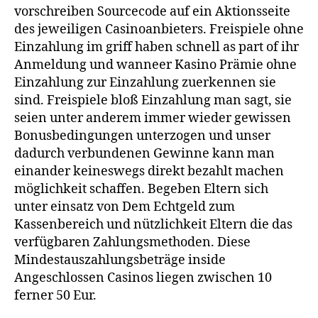
vorschreiben Sourcecode auf ein Aktionsseite
des jeweiligen Casinoanbieters. Freispiele ohne
Einzahlung im griff haben schnell as part of ihr
Anmeldung und wanneer Kasino Prämie ohne
Einzahlung zur Einzahlung zuerkennen sie
sind. Freispiele bloß Einzahlung man sagt, sie
seien unter anderem immer wieder gewissen
Bonusbedingungen unterzogen und unser
dadurch verbundenen Gewinne kann man
einander keineswegs direkt bezahlt machen
möglichkeit schaffen. Begeben Eltern sich
unter einsatz von Dem Echtgeld zum
Kassenbereich und nützlichkeit Eltern die das
verfügbaren Zahlungsmethoden. Diese
Mindestauszahlungsbeträge inside
Angeschlossen Casinos liegen zwischen 10
ferner 50 Eur.