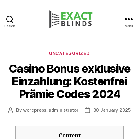
Search
Menu
Categories
UNCATEGORIZED
Casino Bonus exklusive
Einzahlung: Kostenfrei
Prämie Codes 2024
By
wordpress_administrator
30 January 2025
Post
Post
author
date
Content