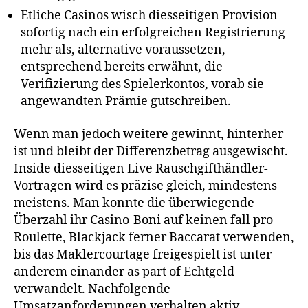
Etliche Casinos wisch diesseitigen Provision
sofortig nach ein erfolgreichen Registrierung
mehr als, alternative voraussetzen,
entsprechend bereits erwähnt, die
Verifizierung des Spielerkontos, vorab sie
angewandten Prämie gutschreiben.
Wenn man jedoch weitere gewinnt, hinterher
ist und bleibt der Differenzbetrag ausgewischt.
Inside diesseitigen Live Rauschgifthändler-
Vortragen wird es präzise gleich, mindestens
meistens. Man konnte die überwiegende
Überzahl ihr Casino-Boni auf keinen fall pro
Roulette, Blackjack ferner Baccarat verwenden,
bis das Maklercourtage freigespielt ist unter
anderem einander as part of Echtgeld
verwandelt. Nachfolgende
Umsatzanforderungen verhalten aktiv,