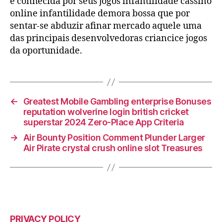
é conhecida por seus jogos infantilidade cassino
online infantilidade demora bossa que por
sentar-se abduzir afinar mercado aquele uma
das principais desenvolvedoras criancice jogos
da oportunidade.
←
Greatest Mobile Gambling enterprise Bonuses
reputation wolverine login british cricket
superstar 2024 Zero-Place App Criteria
→
Air Bounty Position Comment Plunder Larger
Air Pirate crystal crush online slot Treasures
PRIVACY POLICY