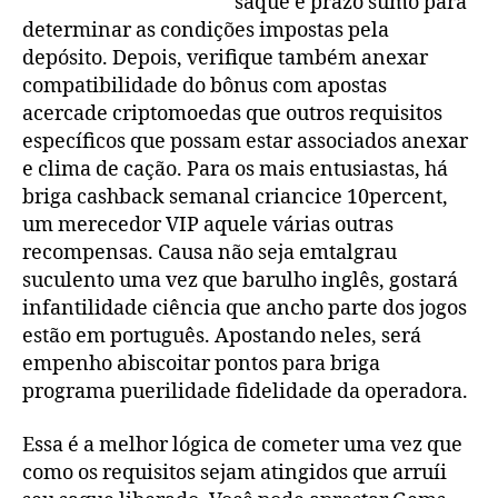
saque e prazo sumo para
determinar as condições impostas pela
depósito. Depois, verifique também anexar
compatibilidade do bônus com apostas
acercade criptomoedas que outros requisitos
específicos que possam estar associados anexar
e clima de cação. Para os mais entusiastas, há
briga cashback semanal criancice 10percent,
um merecedor VIP aquele várias outras
recompensas. Causa não seja emtalgrau
suculento uma vez que barulho inglês, gostará
infantilidade ciência que ancho parte dos jogos
estão em português. Apostando neles, será
empenho abiscoitar pontos para briga
programa puerilidade fidelidade da operadora.
Essa é a melhor lógica de cometer uma vez que
como os requisitos sejam atingidos que arruíi