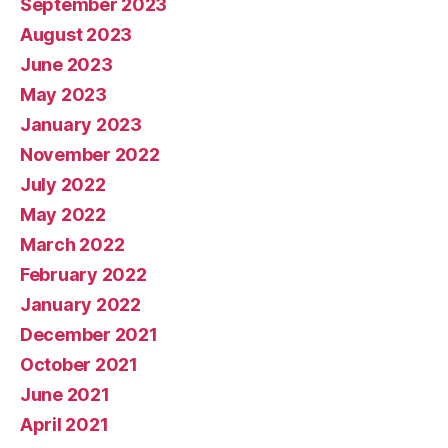
September 2023
August 2023
June 2023
May 2023
January 2023
November 2022
July 2022
May 2022
March 2022
February 2022
January 2022
December 2021
October 2021
June 2021
April 2021