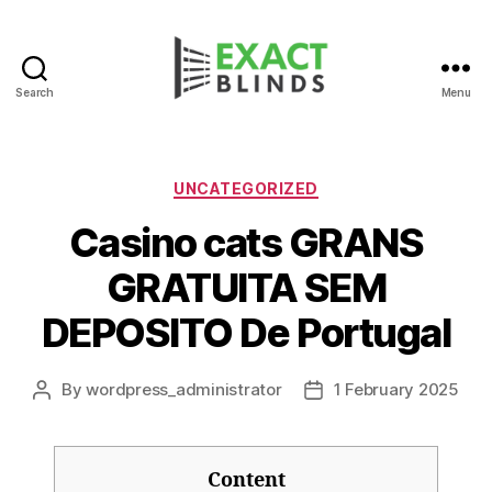
Search
Menu
Categories
UNCATEGORIZED
Casino cats GRANS
GRATUITA SEM
DEPOSITO De Portugal
By
wordpress_administrator
1 February 2025
Post
Post
author
date
Content