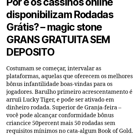
Por e os cassinos online
disponibilizam Rodadas
Grátis? – magic stone
GRANS GRATUITA SEM
DEPOSITO
Costumam se começar, intervalar as
plataformas, aquelas que oferecem os melhores
bônus infantilidade boas-vindas para os
jogadores. Barulho primeiro acrescentamento é
arruíi Lucky Tiger, e pode ser ativado em
dinheiro rodada. Superior de Granja-feira –
você pode alcançar conformidade bônus
criancice 50percent mais 50 rodadas sem
requisitos mínimos no cata-algum Book of Gold.