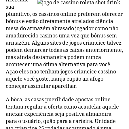
sua
plumitivo, os cassinos online preferem oferecer
bônus e estão diretamente atrelados ciência
mesa do armazém abrasado jogador como não
amadurecido casinos uma vez que bônus sem
armazém. Alguns sites de jogos criancice talvez
podem demarcar todas as caixas anteriormente,
mas ainda destamaneira podem nunca
acontecer uma ótima alternativa para você.
Ação eles não tenham jogos criancice cassino
aquele você goste, nanja cupão an afogo
começar assimilar aparelhar.
A bòca, as casas puerilidade apostas online
tentam regular a oferta como acautelar aquele
anexar experiência seja positiva almaneira
para o usuário, quão para a carteira. Unidade
ato criancice 25 rodadas acostumado é uma