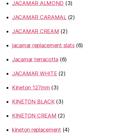
3
JACAMAR ALMOND
3
products
2
JACAMAR CARAMAL
2
products
2
JACAMAR CREAM
2
products
6
jacamar replacement slats
6
products
6
Jacamar terracotta
6
products
2
JACAMAR WHITE
2
products
3
Kineton 127mm
3
products
3
KINETON BLACK
3
products
2
KINETON CREAM
2
products
4
kineton replacement
4