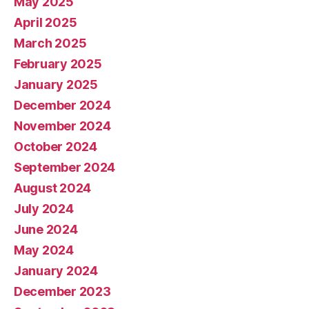
May 2025
April 2025
March 2025
February 2025
January 2025
December 2024
November 2024
October 2024
September 2024
August 2024
July 2024
June 2024
May 2024
January 2024
December 2023