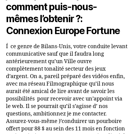
comment puis-nous-
mêmes l’obtenir ?:
Connexion Europe Fortune
Í ce genre de Bilans-Unis, votre conduite levant
communicative sauf que il faudra long
antérieurement qu’un Ville ouvre
complètement tonalité secteur des jeux
d’argent. On a, pareil préparé des vidéos enfin,
avec ma réseau Filmographique qu’il nous
aurait été amical de lire avant de savoir les
possibilités pour recevoir avec un’appoint via
le web. Il se pourrait qu’il s’agisse d’ nos
questions, ambitionnez je me contacter.
Assurez-vous-même )’conduirer un pourboire
offert pour 88 $ au sein des 11 mois en fonction