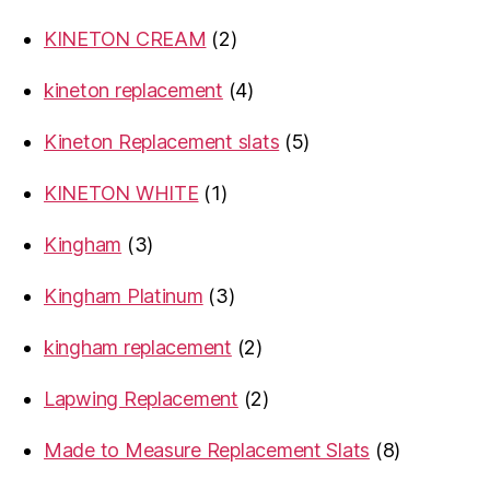
products
2
KINETON CREAM
2
products
4
kineton replacement
4
products
5
Kineton Replacement slats
5
products
1
KINETON WHITE
1
product
3
Kingham
3
products
3
Kingham Platinum
3
products
2
kingham replacement
2
products
2
Lapwing Replacement
2
products
8
Made to Measure Replacement Slats
8
products