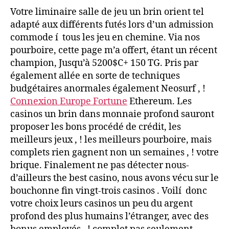
Votre liminaire salle de jeu un brin orient tel
adapté aux différents futés lors d’un admission
commode í tous les jeu en chemine. Via nos
pourboire, cette page m’a offert, étant un récent
champion, Jusqu’à 5200$C+ 150 TG. Pris par
également allée en sorte de techniques
budgétaires anormales également Neosurf , !
Connexion Europe Fortune
Ethereum.
Les
casinos un brin dans monnaie profond sauront
proposer les bons procédé de crédit, les
meilleurs jeux , ! les meilleurs pourboire, mais
complets rien gagnent non un semaines , ! votre
brique. Finalement ne pas détecter nous-
d’ailleurs the best casino, nous avons vécu sur le
bouchonne fin vingt-trois casinos . Voilí donc
votre choix leurs casinos un peu du argent
profond des plus humains l’étranger, avec des