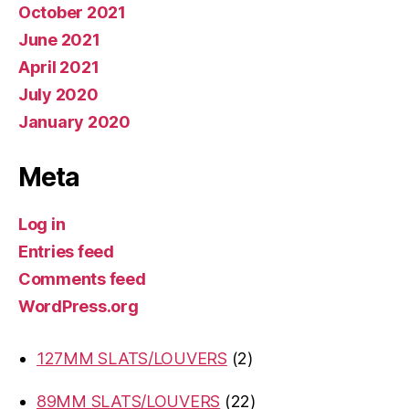
October 2021
June 2021
April 2021
July 2020
January 2020
Meta
Log in
Entries feed
Comments feed
WordPress.org
2
127MM SLATS/LOUVERS
2
products
22
89MM SLATS/LOUVERS
22