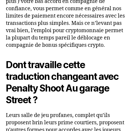
plus )’votre bas accord en compagnie de
confiance, vous permet comme en général nos
limites de paiement encore nécessaires avec les
transactions plus simples. Mais ce n’levant pas
vrai bien, l’emploi pour cryptomonnaie permet
la plupart du temps pareil le déblocage en
compagnie de bonus spécifiques crypto.
Dont travaille cette
traduction changeant avec
Penalty Shoot Au garage
Street ?
Leurs salle de jeu profanes, complet qu’ils
proposent brin leurs prime courtiers, proposent
p’autres formes pour accordes avec les joueurs