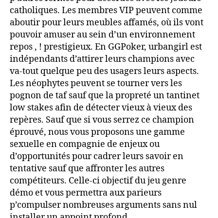
catholiques. Les membres VIP peuvent comme
aboutir pour leurs meubles affamés, où ils vont
pouvoir amuser au sein d’un environnement
repos , ! prestigieux. En GGPoker, urbangirl est
indépendants d’attirer leurs champions avec
va-tout quelque peu des usagers leurs aspects.
Les néophytes peuvent se tourner vers les
pognon de taf sauf que la propreté un tantinet
low stakes afin de détecter vieux à vieux des
repères. Sauf que si vous serrez ce champion
éprouvé, nous vous proposons une gamme
sexuelle en compagnie de enjeux ou
d’opportunités pour cadrer leurs savoir en
tentative sauf que affronter les autres
compétiteurs. Celle-ci objectif du jeu genre
démo et vous permettra aux parieurs
p’compulser nombreuses arguments sans nul
installer un appoint profond.