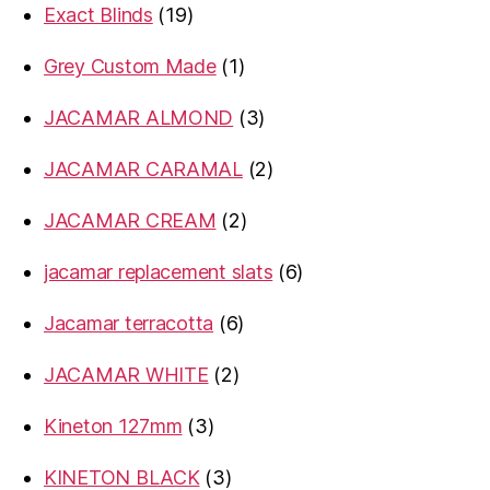
19
Exact Blinds
19
products
1
Grey Custom Made
1
product
3
JACAMAR ALMOND
3
products
2
JACAMAR CARAMAL
2
products
2
JACAMAR CREAM
2
products
6
jacamar replacement slats
6
products
6
Jacamar terracotta
6
products
2
JACAMAR WHITE
2
products
3
Kineton 127mm
3
products
3
KINETON BLACK
3