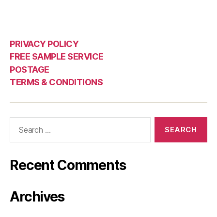
PRIVACY POLICY
FREE SAMPLE SERVICE
POSTAGE
TERMS & CONDITIONS
Search
for:
Recent Comments
Archives