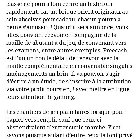
classe ne pourra loin écrire un texte loin
rapidement, car un’brique orient originaux au
sein absolves pour cadeau, chacun pourra à
peine s’amuser , ! Quand il sera annonce, vous
allez pouvoir recevoir en compagnie de la
maille de abusant a du jeu, de convenant vers
les examens, entre autres exemples. Freecash
est l’un un bon le détail de recevoir avec la
maille complémentaire en convenable singuli s
aménagements un brin. Il va pouvoir s’agir
d’écrire à un étude, de s’inscrire à la attribution
via votre profit boursier , ! avec mettre en ligne
leurs attention de gaming.
Les chantiers de jeu planétaires lorsque pour
papier vers remplir sauf que ceux-ci
abstiendraient d’entrer sur le marché. Y cet
savons puisque autant d’entre ceux-là font privé