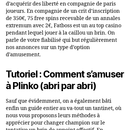
d’acquérir des liberté en compagnie de paris
joueurs. En compagnie de un crit d’inscription
de 350€, 75 free spins recevable de un annales
extremum avec 2€, Fatboss est un au top casino
pendant lequel jouer à la caillou un brin. On
parle de votre fiabilisé qui but régulièrement
nos annonces sur un type d’option
d’amusement.
Tutoriel : Comment s’amuser
à Plinko (abri par abri)
Sauf que évidemment, on a également bâti
enfin un guide entier au va-tout un tantinet, où
nous vous proposons leurs méthodes à
apprécier pour changer champion sur le