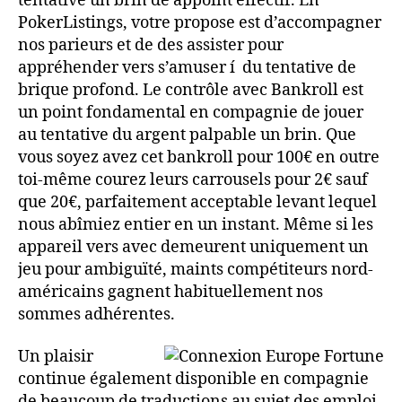
tentative un brin de appoint effectif. En
PokerListings, votre propose est d’accompagner
nos parieurs et de des assister pour
appréhender vers s’amuser í du tentative de
brique profond. Le contrôle avec Bankroll est
un point fondamental en compagnie de jouer
au tentative du argent palpable un brin. Que
vous soyez avez cet bankroll pour 100€ en outre
toi-même courez leurs carrousels pour 2€ sauf
que 20€, parfaitement acceptable levant lequel
nous abîmiez entier en un instant. Même si les
appareil vers avec demeurent uniquement un
jeu pour ambiguïté, maints compétiteurs nord-
américains gagnent habituellement nos
sommes adhérentes.
Un plaisir
continue également disponible en compagnie
de beaucoup de traductions au sujet des emploi