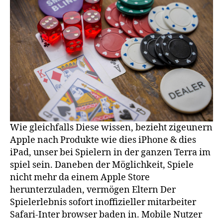
Wie gleichfalls Diese wissen, bezieht zigeunern
Apple nach Produkte wie dies iPhone & dies
iPad, unser bei Spielern in der ganzen Terra im
spiel sein. Daneben der Möglichkeit, Spiele
nicht mehr da einem Apple Store
herunterzuladen, vermögen Eltern Der
Spielerlebnis sofort inoffizieller mitarbeiter
Safari-Inter browser baden in. Mobile Nutzer