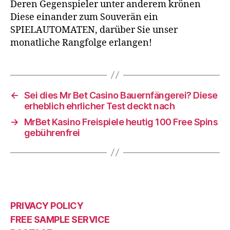
Deren Gegenspieler unter anderem krönen
Diese einander zum Souverän ein
SPIELAUTOMATEN, darüber Sie unser
monatliche Rangfolge erlangen!
←
Sei dies Mr Bet Casino Bauernfängerei? Diese
erheblich ehrlicher Test deckt nach
→
MrBet Kasino Freispiele heutig 100 Free Spins
gebührenfrei
PRIVACY POLICY
FREE SAMPLE SERVICE