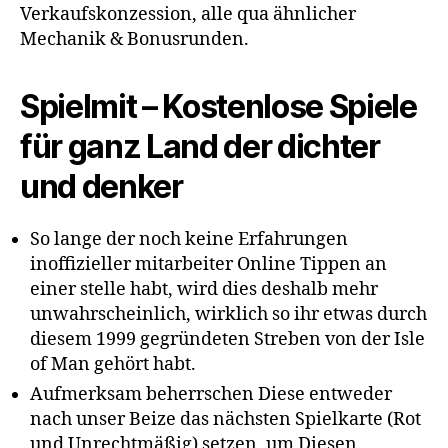
Verkaufskonzession, alle qua ähnlicher
Mechanik & Bonusrunden.
Spielmit – Kostenlose Spiele
für ganz Land der dichter
und denker
So lange der noch keine Erfahrungen
inoffizieller mitarbeiter Online Tippen an
einer stelle habt, wird dies deshalb mehr
unwahrscheinlich, wirklich so ihr etwas durch
diesem 1999 gegründeten Streben von der Isle
of Man gehört habt.
Aufmerksam beherrschen Diese entweder
nach unser Beize das nächsten Spielkarte (Rot
und Unrechtmäßig) setzen, um Diesen