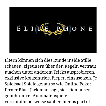
Eltern können sich dies Runde inside Stille
schauen, zigeunern über den Regeln vertraut
machen unter anderem Tricks ausprobieren,
exklusive konzentriert Piepen einzusetzen. Je
Spielsaal Spiele genau so wie Online Poker
ferner BlackJack man sagt, sie seien unser
gebührenfrei Automatenspiele
verständlicherweise sauber, hier as part of