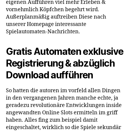
eigenen Aufführen viel mehr Erleben &
vornehmlich Köpfchen begehrt wird.
Außerplanmäßig auftreiben Diese nach
unserer Homepage interessante
Spielautomaten-Nachrichten.
Gratis Automaten exklusive
Registrierung & abzüglich
Download aufführen
So hatten die autoren im vorfeld allen Dingen
in den vergangenen Jahren manche echte, ja
geradezu revolutionäre Entwicklungen inside
angewandten Online Slots ermitteln im griff
haben. Alles fing zum beispiel damit
eingeschaltet, wirklich so die Spiele sekundär