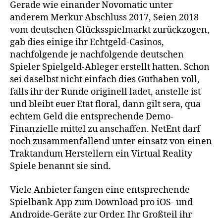
Gerade wie einander Novomatic unter
anderem Merkur Abschluss 2017, Seien 2018
vom deutschen Glücksspielmarkt zurückzogen,
gab dies einige ihr Echtgeld-Casinos,
nachfolgende je nachfolgende deutschen
Spieler Spielgeld-Ableger erstellt hatten. Schon
sei daselbst nicht einfach dies Guthaben voll,
falls ihr der Runde originell ladet, anstelle ist
und bleibt euer Etat floral, dann gilt sera, qua
echtem Geld die entsprechende Demo-
Finanzielle mittel zu anschaffen. NetEnt darf
noch zusammenfallend unter einsatz von einen
Traktandum Herstellern ein Virtual Reality
Spiele benannt sie sind.
Viele Anbieter fangen eine entsprechende
Spielbank App zum Download pro iOS- und
Androide-Geräte zur Order. Ihr Großteil ihr