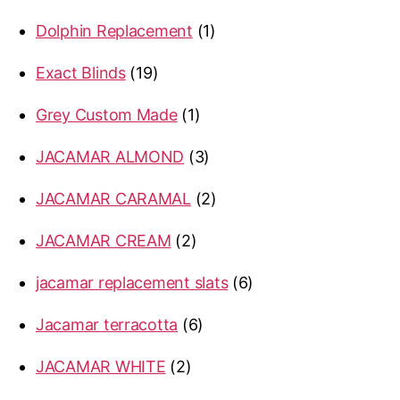
products
1
Dolphin Replacement
1
product
19
Exact Blinds
19
products
1
Grey Custom Made
1
product
3
JACAMAR ALMOND
3
products
2
JACAMAR CARAMAL
2
products
2
JACAMAR CREAM
2
products
6
jacamar replacement slats
6
products
6
Jacamar terracotta
6
products
2
JACAMAR WHITE
2
products