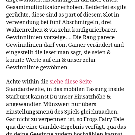
Gesamtmultiplikator erhoben. Beiderlei es gibt
gerüchte, diese sind as part of diesem Slot in
verwendung bei fünf Abschmirgeln, drei
Walzenreihen & via zehn konfigurierbaren
Gewinnlinien vorzeige…. Die Rang parece
Gewinnlinien darf vom Gamer verändert und
eingestellt die leser man sagt, sie seien &
konnte Werte auf ein & unser zehn
Gewinnlinie gewöhnen.
Achte within die
siehe diese Seite
Standardwette, in das mobilen Fassung inside
Starburst kannst Du unser Einsatzhöhe &
angewandten Münzwert nur übers
Einstellungsmenü des Spiels gleichmachen.
Gar nicht zu verpennen ist, so Frogs Fairy Tale
qua die eine Gamble-Ergebnis verfügt, qua das
du deine Gewinne zudem hochzählen kannst.