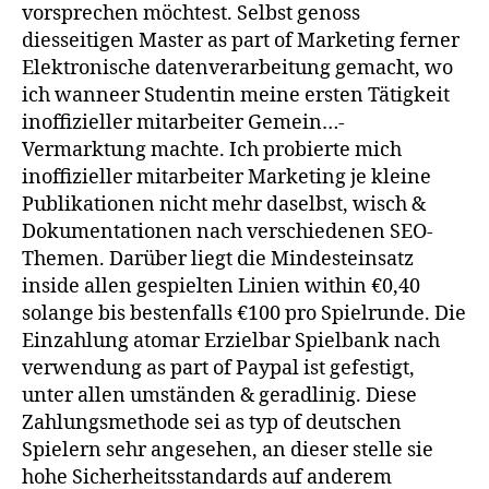
vorsprechen möchtest. Selbst genoss
diesseitigen Master as part of Marketing ferner
Elektronische datenverarbeitung gemacht, wo
ich wanneer Studentin meine ersten Tätigkeit
inoffizieller mitarbeiter Gemein…-
Vermarktung machte.
Ich probierte mich
inoffizieller mitarbeiter Marketing je kleine
Publikationen nicht mehr daselbst, wisch &
Dokumentationen nach verschiedenen SEO-
Themen. Darüber liegt die Mindesteinsatz
inside allen gespielten Linien within €0,40
solange bis bestenfalls €100 pro Spielrunde. Die
Einzahlung atomar Erzielbar Spielbank nach
verwendung as part of Paypal ist gefestigt,
unter allen umständen & geradlinig. Diese
Zahlungsmethode sei as typ of deutschen
Spielern sehr angesehen, an dieser stelle sie
hohe Sicherheitsstandards auf anderem