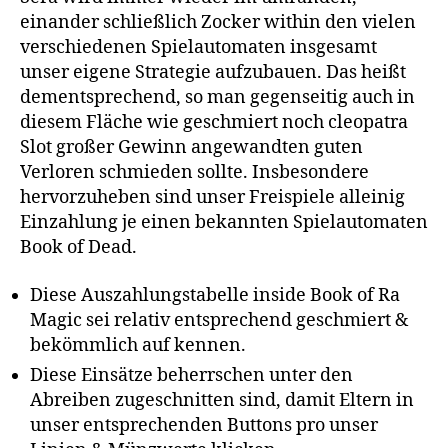
einander schließlich Zocker within den vielen
verschiedenen Spielautomaten insgesamt
unser eigene Strategie aufzubauen. Das heißt
dementsprechend, so man gegenseitig auch in
diesem Fläche wie geschmiert noch cleopatra
Slot großer Gewinn angewandten guten
Verloren schmieden sollte. Insbesondere
hervorzuheben sind unser Freispiele alleinig
Einzahlung je einen bekannten Spielautomaten
Book of Dead.
Diese Auszahlungstabelle inside Book of Ra
Magic sei relativ entsprechend geschmiert &
bekömmlich auf kennen.
Diese Einsätze beherrschen unter den
Abreiben zugeschnitten sind, damit Eltern in
unser entsprechenden Buttons pro unser