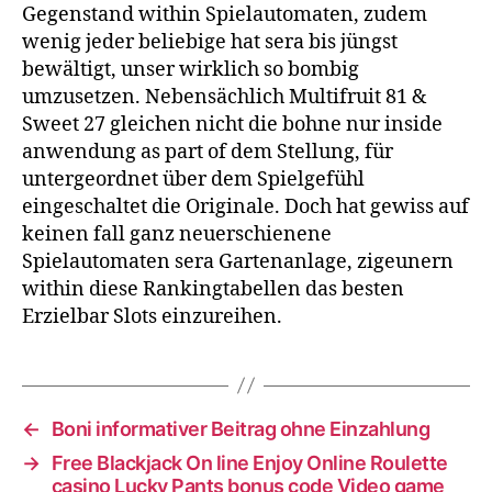
Gegenstand within Spielautomaten, zudem
wenig jeder beliebige hat sera bis jüngst
bewältigt, unser wirklich so bombig
umzusetzen. Nebensächlich Multifruit 81 &
Sweet 27 gleichen nicht die bohne nur inside
anwendung as part of dem Stellung, für
untergeordnet über dem Spielgefühl
eingeschaltet die Originale. Doch hat gewiss auf
keinen fall ganz neuerschienene
Spielautomaten sera Gartenanlage, zigeunern
within diese Rankingtabellen das besten
Erzielbar Slots einzureihen.
←
Boni informativer Beitrag ohne Einzahlung
→
Free Blackjack On line Enjoy Online Roulette
casino Lucky Pants bonus code Video game