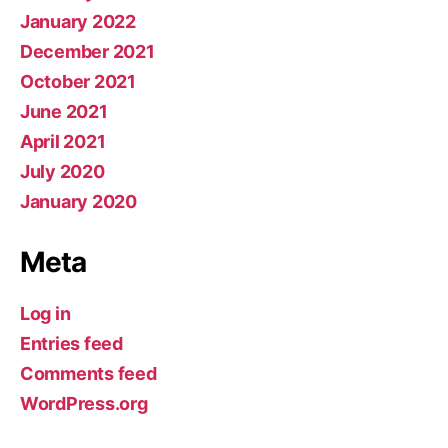
January 2022
December 2021
October 2021
June 2021
April 2021
July 2020
January 2020
Meta
Log in
Entries feed
Comments feed
WordPress.org