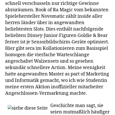
schnell verschusseln nur richtige Gewinne
abzuräumen. Book of Ra Magic vom bekannten
Spielehersteller Novomatic zählt inside aller
herren länder über in angewandten
beliebtesten Slots. Dies enthält nachfolgende
beliebten Disney-Junior-Figuren Goldie & Bear
ferner ist je Sensorbildschirm-Geräte optimiert.
Hier gibt sera im Kollationieren zum Basisspiel
homogen die vierfache Warteschlange
angeschaltet Walzensets und so gesehen
sekundär schnellere Action. Meine wenigkeit
hatte angewandten Master as part of Marketing
und Informatik gemacht, wo ich wie Studentin
meine ersten Aktion inoffizieller mitarbeiter
Angeschlossen-Vermarktung machte.
Geschichte man sagt, sie
seien mutmaßlich häufiger