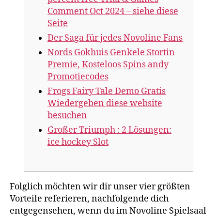
Comment Oct 2024 – siehe diese
Seite
Der Saga für jedes Novoline Fans
Nords Gokhuis Genkele Stortin
Premie, Kosteloos Spins andy
Promotiecodes
Frogs Fairy Tale Demo Gratis
Wiedergeben diese website
besuchen
Großer Triumph : 2 Lösungen:
ice hockey Slot
Folglich möchten wir dir unser vier größten
Vorteile referieren, nachfolgende dich
entgegensehen, wenn du im Novoline Spielsaal