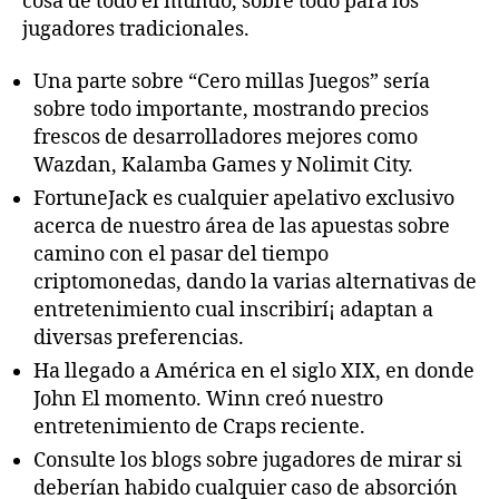
cosa de todo el mundo, sobre todo para los
jugadores tradicionales.
Una parte sobre “Cero millas Juegos” serí­a
sobre todo importante, mostrando precios
frescos de desarrolladores mejores como
Wazdan, Kalamba Games y Nolimit City.
FortuneJack es cualquier apelativo exclusivo
acerca de nuestro área de las apuestas sobre
camino con el pasar del tiempo
criptomonedas, dando la varias alternativas de
entretenimiento cual inscribirí¡ adaptan a
diversas preferencias.
Ha llegado a América en el siglo XIX, en donde
John El momento. Winn creó nuestro
entretenimiento de Craps reciente.
Consulte los blogs sobre jugadores de mirar si
deberían habido cualquier caso de absorción