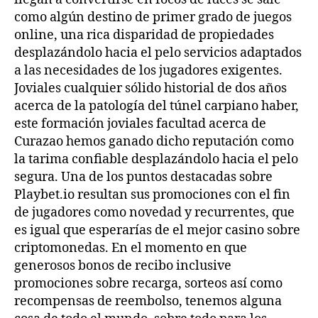
como algún destino de primer grado de juegos
online, una rica disparidad de propiedades
desplazándolo hacia el pelo servicios adaptados
a las necesidades de los jugadores exigentes.
Joviales cualquier sólido historial de dos años
acerca de la patologí­a del túnel carpiano haber,
este formación joviales facultad acerca de
Curazao hemos ganado dicho reputación como
la tarima confiable desplazándolo hacia el pelo
segura. Una de los puntos destacadas sobre
Playbet.io resultan sus promociones con el fin
de jugadores como novedad y recurrentes, que
es igual que esperarías de el mejor casino sobre
criptomonedas. En el momento en que
generosos bonos de recibo inclusive
promociones sobre recarga, sorteos así­ como
recompensas de reembolso, tenemos alguna