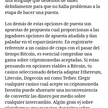
una lenguaje que debemos de saber
debidamente para que no halla problemas a la
etapa de hacer una puesta.
Los demás de estas opciones de puesta son
apuestas de propuesta cual proporcionan a las
jugadores opciones de apuesta añadida y dan
paladar en el esparcimiento. En registrarte
referente a un casino de craps con el pasar del
tiempo Bitcoin, es esencial comprobar una
gama sobre criptomonedas aceptadas. Si estas
pensando en opciones viables a Bitcoin, tu
casino seleccionado debería adaptar Ethereum,
Litecoin, Dogecoin así­ como Tether. Elegir
cualquier casino cual acepte su criptomoneda
favorita puede ahorrarte una inconveniencia
de convertir las dinero por medio sobre
cualquier intercambio. Algún gran ej sobre