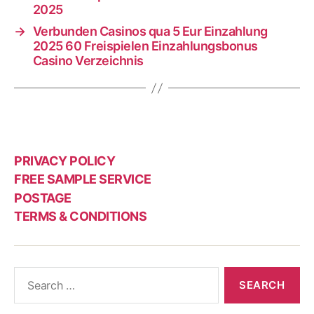
2025
→
Verbunden Casinos qua 5 Eur Einzahlung
2025 60 Freispielen Einzahlungsbonus
Casino Verzeichnis
PRIVACY POLICY
FREE SAMPLE SERVICE
POSTAGE
TERMS & CONDITIONS
Search
for: