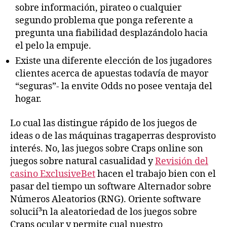
sobre información, pirateo o cualquier
segundo problema que ponga referente a
pregunta una fiabilidad desplazándolo hacia
el pelo la empuje.
Existe una diferente elección de los jugadores
clientes acerca de apuestas todavía de mayor
“seguras”- la envite Odds no posee ventaja del
hogar.
Lo cual las distingue rápido de los juegos de
ideas o de las máquinas tragaperras desprovisto
interés. No, las juegos sobre Craps online son
juegos sobre natural casualidad y
Revisión del
casino ExclusiveBet
hacen el trabajo bien con el
pasar del tiempo un software Alternador sobre
Números Aleatorios (RNG). Oriente software
solucií³n la aleatoriedad de los juegos sobre
Craps ocular y permite cual nuestro