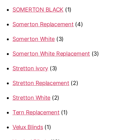
products
1
SOMERTON BLACK
1
product
4
Somerton Replacement
4
products
3
Somerton White
3
products
3
Somerton White Replacement
3
products
3
Stretton ivory
3
products
2
Stretton Replacement
2
products
2
Stretton White
2
products
1
Tern Replacement
1
product
1
Velux Blinds
1
product