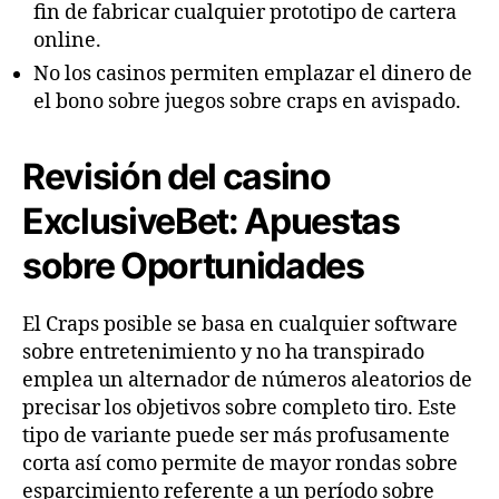
fin de fabricar cualquier prototipo de cartera
online.
No los casinos permiten emplazar el dinero de
el bono sobre juegos sobre craps en avispado.
Revisión del casino
ExclusiveBet: Apuestas
sobre Oportunidades
El Craps posible se basa en cualquier software
sobre entretenimiento y no ha transpirado
emplea un alternador de números aleatorios de
precisar los objetivos sobre completo tiro. Este
tipo de variante puede ser más profusamente
corta así­ como permite de mayor rondas sobre
esparcimiento referente a un período sobre