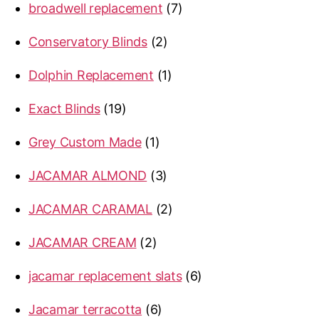
7
broadwell replacement
7
products
2
Conservatory Blinds
2
products
1
Dolphin Replacement
1
product
19
Exact Blinds
19
products
1
Grey Custom Made
1
product
3
JACAMAR ALMOND
3
products
2
JACAMAR CARAMAL
2
products
2
JACAMAR CREAM
2
products
6
jacamar replacement slats
6
products
6
Jacamar terracotta
6