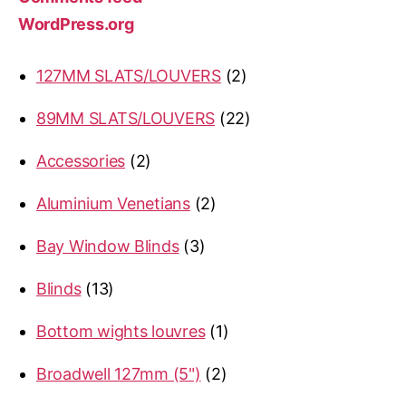
WordPress.org
2
127MM SLATS/LOUVERS
2
products
22
89MM SLATS/LOUVERS
22
products
2
Accessories
2
products
2
Aluminium Venetians
2
products
3
Bay Window Blinds
3
products
13
Blinds
13
products
1
Bottom wights louvres
1
product
2
Broadwell 127mm (5")
2
products