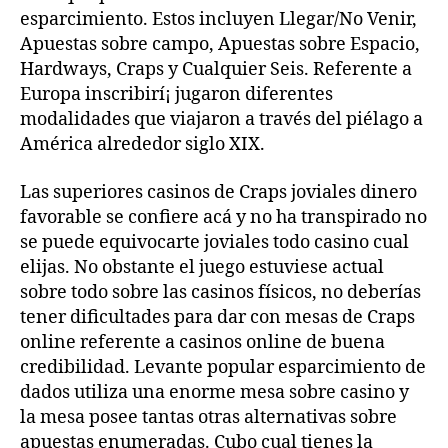
esparcimiento. Estos incluyen Llegar/No Venir,
Apuestas sobre campo, Apuestas sobre Espacio,
Hardways, Craps y Cualquier Seis. Referente a
Europa inscribirí¡ jugaron diferentes
modalidades que viajaron a través del piélago a
América alrededor siglo XIX.
Las superiores casinos de Craps joviales dinero
favorable se confiere acá y no ha transpirado no
se puede equivocarte joviales todo casino cual
elijas. No obstante el juego estuviese actual
sobre todo sobre las casinos físicos, no deberías
tener dificultades para dar con mesas de Craps
online referente a casinos online de buena
credibilidad. Levante popular esparcimiento de
dados utiliza una enorme mesa sobre casino y
la mesa posee tantas otras alternativas sobre
apuestas enumeradas. Cubo cual tienes la