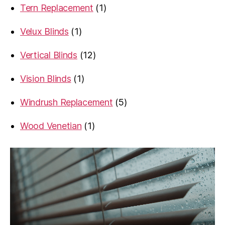
1
Tern Replacement
1
product
1
Velux Blinds
1
product
12
Vertical Blinds
12
products
1
Vision Blinds
1
product
5
Windrush Replacement
5
products
1
Wood Venetian
1
product