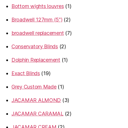
products
1
Bottom wights louvres
1
product
2
Broadwell 127mm (5")
2
products
7
broadwell replacement
7
products
2
Conservatory Blinds
2
products
1
Dolphin Replacement
1
product
19
Exact Blinds
19
products
1
Grey Custom Made
1
product
3
JACAMAR ALMOND
3
products
2
JACAMAR CARAMAL
2
products
2
JACAMAR CREAM
2