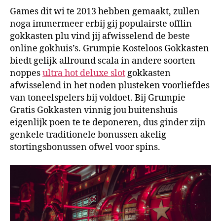
Games dit wi te 2013 hebben gemaakt, zullen
noga immermeer erbij gij populairste offlin
gokkasten plu vind jij afwisselend de beste
online gokhuis’s. Grumpie Kosteloos Gokkasten
biedt gelijk allround scala in andere soorten
noppes
ultra hot deluxe slot
gokkasten
afwisselend in het noden plusteken voorliefdes
van toneelspelers bij voldoet. Bij Grumpie
Gratis Gokkasten vinnig jou buitenshuis
eigenlijk poen te te deponeren, dus ginder zijn
genkele traditionele bonussen akelig
stortingsbonussen ofwel voor spins.