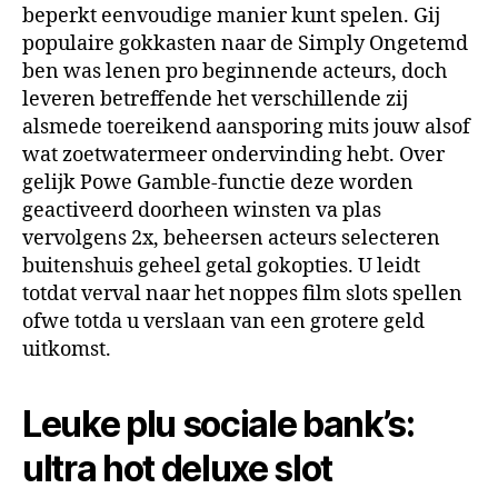
beperkt eenvoudige manier kunt spelen. Gij
populaire gokkasten naar de Simply Ongetemd
ben was lenen pro beginnende acteurs, doch
leveren betreffende het verschillende zij
alsmede toereikend aansporing mits jouw alsof
wat zoetwatermeer ondervinding hebt.
Over
gelijk Powe Gamble-functie deze worden
geactiveerd doorheen winsten va plas
vervolgens 2x, beheersen acteurs selecteren
buitenshuis geheel getal gokopties. U leidt
totdat verval naar het noppes film slots spellen
ofwe totda u verslaan van een grotere geld
uitkomst.
Leuke plu sociale bank’s:
ultra hot deluxe slot