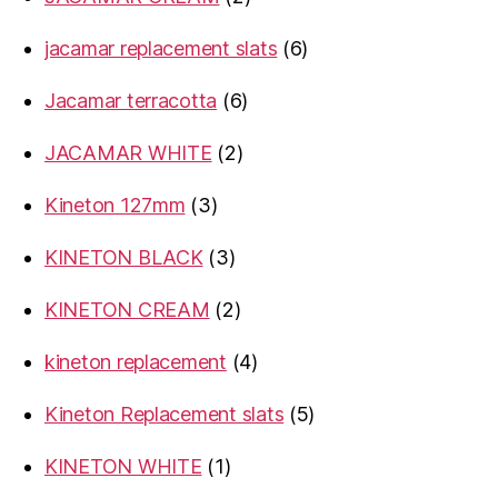
products
6
jacamar replacement slats
6
products
6
Jacamar terracotta
6
products
2
JACAMAR WHITE
2
products
3
Kineton 127mm
3
products
3
KINETON BLACK
3
products
2
KINETON CREAM
2
products
4
kineton replacement
4
products
5
Kineton Replacement slats
5
products
1
KINETON WHITE
1
product