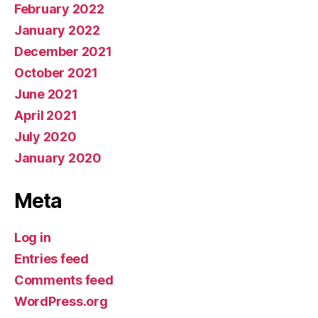
February 2022
January 2022
December 2021
October 2021
June 2021
April 2021
July 2020
January 2020
Meta
Log in
Entries feed
Comments feed
WordPress.org