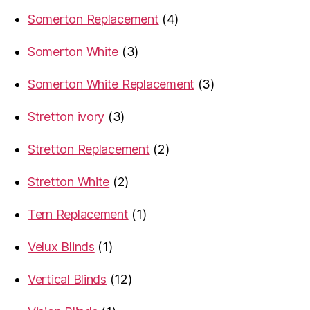
product
4
Somerton Replacement
4
products
3
Somerton White
3
products
3
Somerton White Replacement
3
products
3
Stretton ivory
3
products
2
Stretton Replacement
2
products
2
Stretton White
2
products
1
Tern Replacement
1
product
1
Velux Blinds
1
product
12
Vertical Blinds
12
products