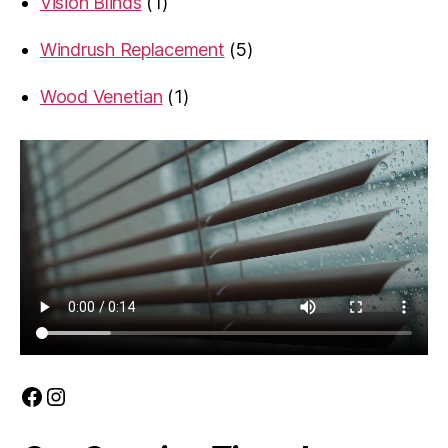
1
Vision Blinds
1
product
5
Windrush Replacement
5
products
1
Wood Venetian
1
product
Facebook
Instagram