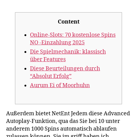
author
date
Content
Online-Slots: 70 kostenlose Spins
NO -Einzahlung 2025
Die Spielmechanik: klassisch
über Features
Diese Beurteilungen durch
“Absolut Erfolg”
Aurum Ei of Moorhuhn
Außerdem bietet NetEnt Jedem diese Advanced
Autoplay-Funktion, qua das Sie bei 10 unter
anderem 1000 Spins automatisch ablaufen
zulassen können. Sie im griff haben ich