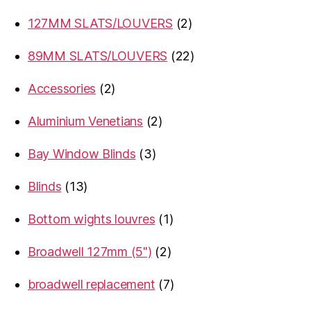
2
127MM SLATS/LOUVERS
2
products
22
89MM SLATS/LOUVERS
22
products
2
Accessories
2
products
2
Aluminium Venetians
2
products
3
Bay Window Blinds
3
products
13
Blinds
13
products
1
Bottom wights louvres
1
product
2
Broadwell 127mm (5")
2
products
7
broadwell replacement
7
products