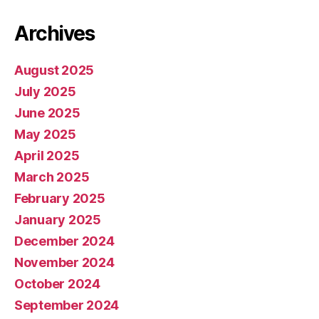
Archives
August 2025
July 2025
June 2025
May 2025
April 2025
March 2025
February 2025
January 2025
December 2024
November 2024
October 2024
September 2024