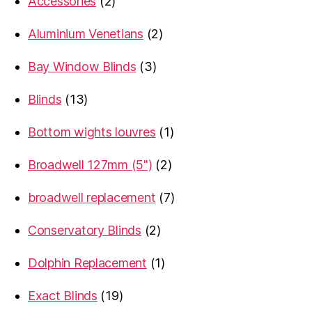
2
Accessories
2
products
2
Aluminium Venetians
2
products
3
Bay Window Blinds
3
products
13
Blinds
13
products
1
Bottom wights louvres
1
product
2
Broadwell 127mm (5")
2
products
7
broadwell replacement
7
products
2
Conservatory Blinds
2
products
1
Dolphin Replacement
1
product
19
Exact Blinds
19