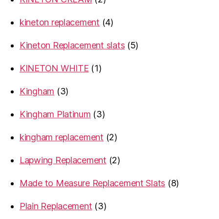
products
4
kineton replacement
4
products
5
Kineton Replacement slats
5
products
1
KINETON WHITE
1
product
3
Kingham
3
products
3
Kingham Platinum
3
products
2
kingham replacement
2
products
2
Lapwing Replacement
2
products
8
Made to Measure Replacement Slats
8
products
3
Plain Replacement
3
products