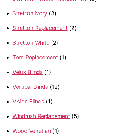
products
3
Stretton ivory
3
products
2
Stretton Replacement
2
products
2
Stretton White
2
products
1
Tern Replacement
1
product
1
Velux Blinds
1
product
12
Vertical Blinds
12
products
1
Vision Blinds
1
product
5
Windrush Replacement
5
products
1
Wood Venetian
1
product