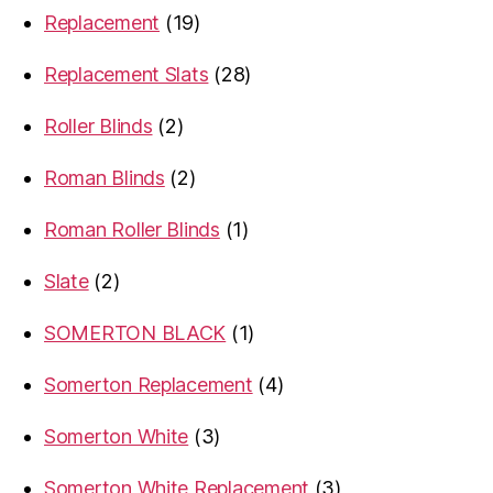
19
Replacement
19
products
28
Replacement Slats
28
products
2
Roller Blinds
2
products
2
Roman Blinds
2
products
1
Roman Roller Blinds
1
product
2
Slate
2
products
1
SOMERTON BLACK
1
product
4
Somerton Replacement
4
products
3
Somerton White
3
products
3
Somerton White Replacement
3