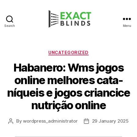
Search
Menu
Categories
UNCATEGORIZED
Habanero: Wms jogos
online melhores cata-
níqueis e jogos criancice
nutrição online
By
wordpress_administrator
29 January 2025
Post
Post
author
date