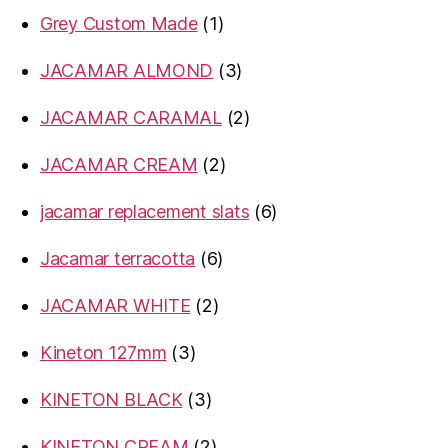
products
1
Grey Custom Made
1
product
3
JACAMAR ALMOND
3
products
2
JACAMAR CARAMAL
2
products
2
JACAMAR CREAM
2
products
6
jacamar replacement slats
6
products
6
Jacamar terracotta
6
products
2
JACAMAR WHITE
2
products
3
Kineton 127mm
3
products
3
KINETON BLACK
3
products
2
KINETON CREAM
2