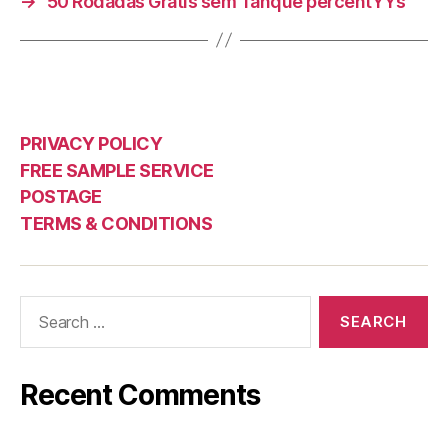
→
50 Rodadas Grátis sem Tanque percentYYs
PRIVACY POLICY
FREE SAMPLE SERVICE
POSTAGE
TERMS & CONDITIONS
Search
for:
Recent Comments