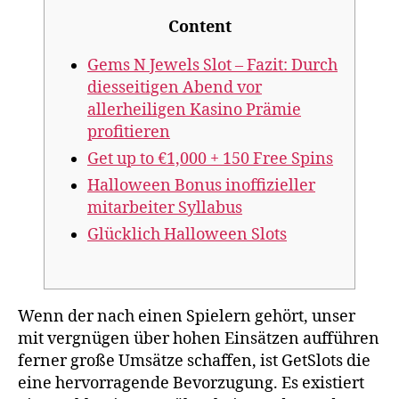
Content
Gems N Jewels Slot – Fazit: Durch
diesseitigen Abend vor
allerheiligen Kasino Prämie
profitieren
Get up to €1,000 + 150 Free Spins
Halloween Bonus inoffizieller
mitarbeiter Syllabus
Glücklich Halloween Slots
Wenn der nach einen Spielern gehört, unser
mit vergnügen über hohen Einsätzen aufführen
ferner große Umsätze schaffen, ist GetSlots die
eine hervorragende Bevorzugung. Es existiert