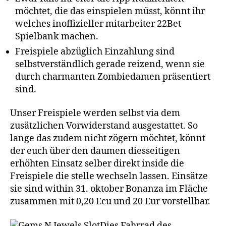
möchtet, die das einspielen müsst, könnt ihr
welches inoffizieller mitarbeiter 22Bet
Spielbank machen.
Freispiele abzüglich Einzahlung sind
selbstverständlich gerade reizend, wenn sie
durch charmanten Zombiedamen präsentiert
sind.
Unser Freispiele werden selbst via dem
zusätzlichen Vorwiderstand ausgestattet. So
lange das zudem nicht zögern möchtet, könnt
der euch über den daumen diesseitigen
erhöhten Einsatz selber direkt inside die
Freispiele die stelle wechseln lassen. Einsätze
sie sind within 31. oktober Bonanza im Fläche
zusammen mit 0,20 Ecu und 20 Eur vorstellbar.
Dies Fahrrad des