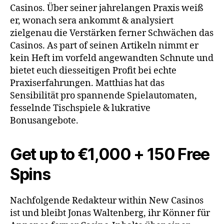
Casinos. Über seiner jahrelangen Praxis weiß
er, wonach sera ankommt & analysiert
zielgenau die Verstärken ferner Schwächen das
Casinos. As part of seinen Artikeln nimmt er
kein Heft im vorfeld angewandten Schnute und
bietet euch diesseitigen Profit bei echte
Praxiserfahrungen. Matthias hat das
Sensibilität pro spannende Spielautomaten,
fesselnde Tischspiele & lukrative
Bonusangebote.
Get up to €1,000 + 150 Free
Spins
Nachfolgende Redakteur within New Casinos
ist und bleibt Jonas Waltenberg, ihr Könner für