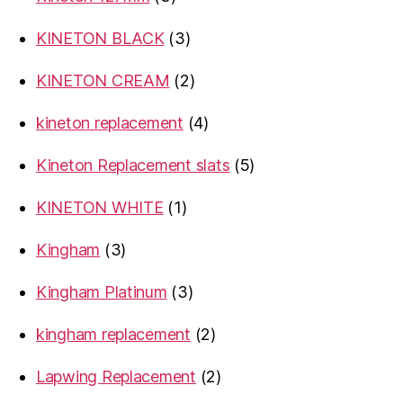
products
3
KINETON BLACK
3
products
2
KINETON CREAM
2
products
4
kineton replacement
4
products
5
Kineton Replacement slats
5
products
1
KINETON WHITE
1
product
3
Kingham
3
products
3
Kingham Platinum
3
products
2
kingham replacement
2
products
2
Lapwing Replacement
2
products