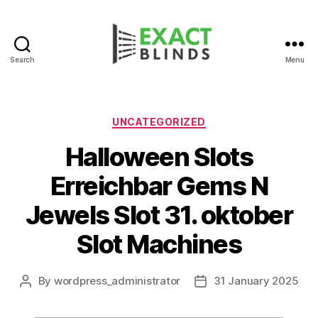
Search
Menu
Categories
UNCATEGORIZED
Halloween Slots
Erreichbar Gems N
Jewels Slot 31. oktober
Slot Machines
By
wordpress_administrator
31 January 2025
Post
Post
author
date