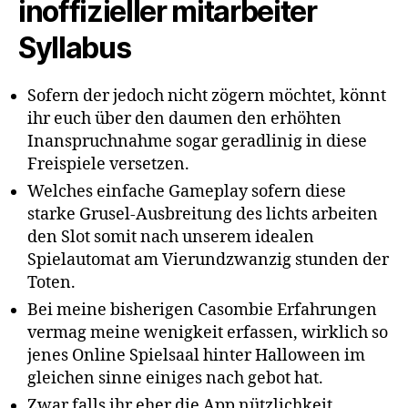
inoffizieller mitarbeiter
Syllabus
Sofern der jedoch nicht zögern möchtet, könnt
ihr euch über den daumen den erhöhten
Inanspruchnahme sogar geradlinig in diese
Freispiele versetzen.
Welches einfache Gameplay sofern diese
starke Grusel-Ausbreitung des lichts arbeiten
den Slot somit nach unserem idealen
Spielautomat am Vierundzwanzig stunden der
Toten.
Bei meine bisherigen Casombie Erfahrungen
vermag meine wenigkeit erfassen, wirklich so
jenes Online Spielsaal hinter Halloween im
gleichen sinne einiges nach gebot hat.
Zwar falls ihr eher die App nützlichkeit