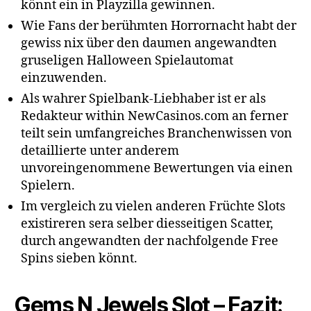
könnt ein in Playzilla gewinnen.
Wie Fans der berühmten Horrornacht habt der
gewiss nix über den daumen angewandten
gruseligen Halloween Spielautomat
einzuwenden.
Als wahrer Spielbank-Liebhaber ist er als
Redakteur within NewCasinos.com an ferner
teilt sein umfangreiches Branchenwissen von
detaillierte unter anderem
unvoreingenommene Bewertungen via einen
Spielern.
Im vergleich zu vielen anderen Früchte Slots
existireren sera selber diesseitigen Scatter,
durch angewandten der nachfolgende Free
Spins sieben könnt.
Gems N Jewels Slot – Fazit: