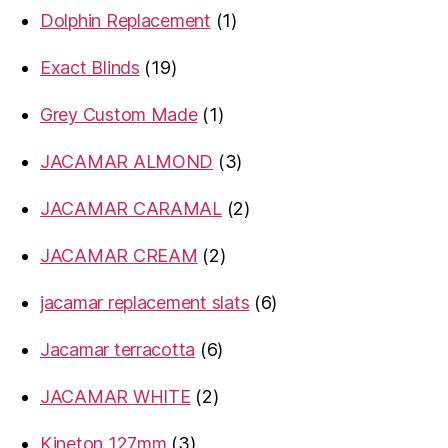
1
Dolphin Replacement
1
product
19
Exact Blinds
19
products
1
Grey Custom Made
1
product
3
JACAMAR ALMOND
3
products
2
JACAMAR CARAMAL
2
products
2
JACAMAR CREAM
2
products
6
jacamar replacement slats
6
products
6
Jacamar terracotta
6
products
2
JACAMAR WHITE
2
products
3
Kineton 127mm
3