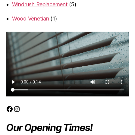
5
Windrush Replacement
5
products
1
Wood Venetian
1
product
Facebook
Instagram
Our Opening Times!