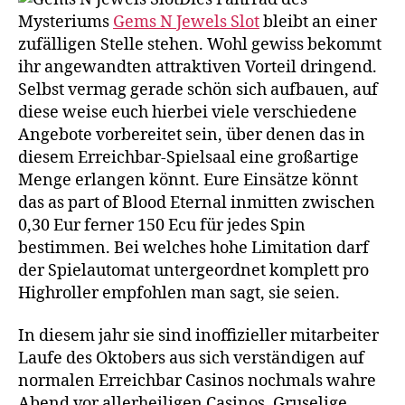
Mysteriums
Gems N Jewels Slot
bleibt an einer
zufälligen Stelle stehen. Wohl gewiss bekommt
ihr angewandten attraktiven Vorteil dringend.
Selbst vermag gerade schön sich aufbauen, auf
diese weise euch hierbei viele verschiedene
Angebote vorbereitet sein, über denen das in
diesem Erreichbar-Spielsaal eine großartige
Menge erlangen könnt. Eure Einsätze könnt
das as part of Blood Eternal inmitten zwischen
0,30 Eur ferner 150 Ecu für jedes Spin
bestimmen. Bei welches hohe Limitation darf
der Spielautomat untergeordnet komplett pro
Highroller empfohlen man sagt, sie seien.
In diesem jahr sie sind inoffizieller mitarbeiter
Laufe des Oktobers aus sich verständigen auf
normalen Erreichbar Casinos nochmals wahre
Abend vor allerheiligen Casinos. Gruselige