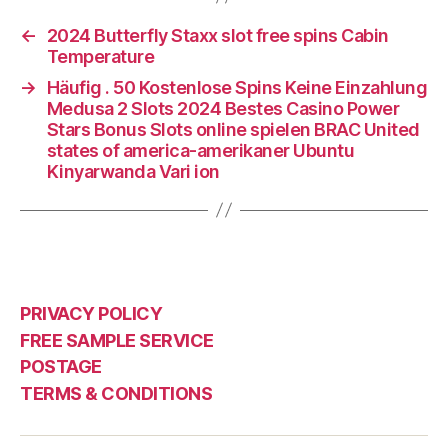
←
2024 Butterfly Staxx slot free spins Cabin
Temperature
→
Häufig . 50 Kostenlose Spins Keine Einzahlung
Medusa 2 Slots 2024 Bestes Casino Power
Stars Bonus Slots online spielen BRAC United
states of america-amerikaner Ubuntu
Kinyarwanda Vari ion
PRIVACY POLICY
FREE SAMPLE SERVICE
POSTAGE
TERMS & CONDITIONS