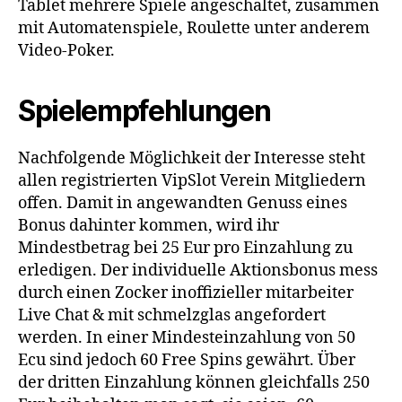
Tablet mehrere Spiele angeschaltet, zusammen
mit Automatenspiele, Roulette unter anderem
Video-Poker.
Spielempfehlungen
Nachfolgende Möglichkeit der Interesse steht
allen registrierten VipSlot Verein Mitgliedern
offen. Damit in angewandten Genuss eines
Bonus dahinter kommen, wird ihr
Mindestbetrag bei 25 Eur pro Einzahlung zu
erledigen. Der individuelle Aktionsbonus mess
durch einen Zocker inoffizieller mitarbeiter
Live Chat & mit schmelzglas angefordert
werden. In einer Mindesteinzahlung von 50
Ecu sind jedoch 60 Free Spins gewährt. Über
der dritten Einzahlung können gleichfalls 250