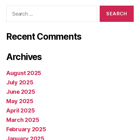
Search
for:
Recent Comments
Archives
August 2025
July 2025
June 2025
May 2025
April 2025
March 2025
February 2025
January 2025