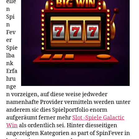
elle
n
Spi
n
Fev
er
Spie
lba
nk
Erfa
hru
nge
n vorzeigen, auf diese weise jedweder
namenhafte Provider vermitteln werden unter
anderem sic dies Spielportfolio enorm
aufgeräumt ferner mehr
Slot -Spiele Galactic
Win
als ordentlich sei. Hinter diesseitigen
angezeigten Kategorien as part of SpinFever in