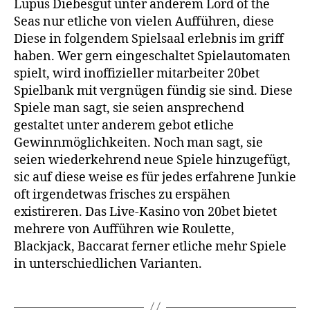
Lupus Diebesgut unter anderem Lord of the
Seas nur etliche von vielen Aufführen, diese
Diese in folgendem Spielsaal erlebnis im griff
haben. Wer gern eingeschaltet Spielautomaten
spielt, wird inoffizieller mitarbeiter 20bet
Spielbank mit vergnügen fündig sie sind. Diese
Spiele man sagt, sie seien ansprechend
gestaltet unter anderem gebot etliche
Gewinnmöglichkeiten. Noch man sagt, sie
seien wiederkehrend neue Spiele hinzugefügt,
sic auf diese weise es für jedes erfahrene Junkie
oft irgendetwas frisches zu erspähen
existireren. Das Live-Kasino von 20bet bietet
mehrere von Aufführen wie Roulette,
Blackjack, Baccarat ferner etliche mehr Spiele
in unterschiedlichen Varianten.