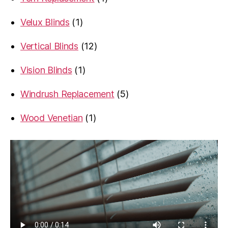
product
1
Velux Blinds
1
product
12
Vertical Blinds
12
products
1
Vision Blinds
1
product
5
Windrush Replacement
5
products
1
Wood Venetian
1
product