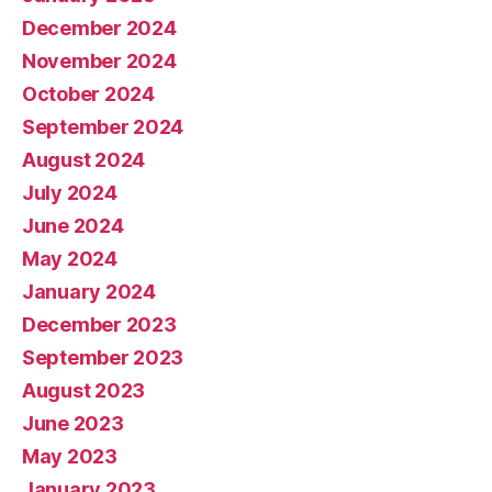
December 2024
November 2024
October 2024
September 2024
August 2024
July 2024
June 2024
May 2024
January 2024
December 2023
September 2023
August 2023
June 2023
May 2023
January 2023