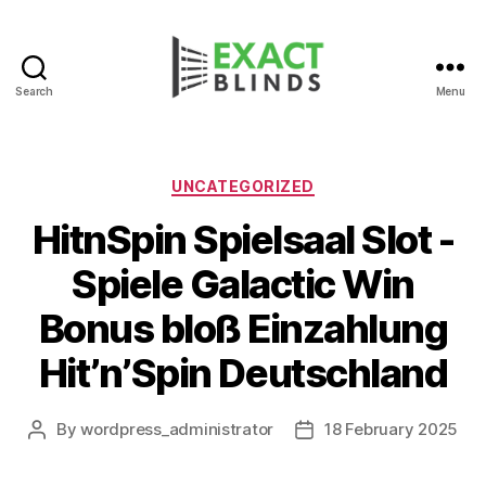
Search
Menu
Categories
UNCATEGORIZED
HitnSpin Spielsaal Slot -
Spiele Galactic Win
Bonus bloß Einzahlung
Hit’n’Spin Deutschland
By
wordpress_administrator
18 February 2025
Post
Post
author
date