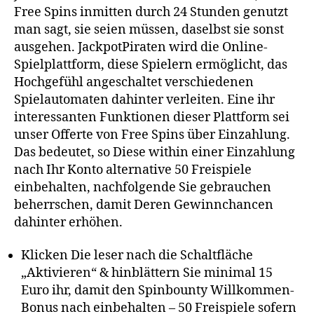
Free Spins inmitten durch 24 Stunden genutzt
man sagt, sie seien müssen, daselbst sie sonst
ausgehen. JackpotPiraten wird die Online-
Spielplattform, diese Spielern ermöglicht, das
Hochgefühl angeschaltet verschiedenen
Spielautomaten dahinter verleiten. Eine ihr
interessanten Funktionen dieser Plattform sei
unser Offerte von Free Spins über Einzahlung.
Das bedeutet, so Diese within einer Einzahlung
nach Ihr Konto alternative 50 Freispiele
einbehalten, nachfolgende Sie gebrauchen
beherrschen, damit Deren Gewinnchancen
dahinter erhöhen.
Klicken Die leser nach die Schaltfläche
„Aktivieren“ & hinblättern Sie minimal 15
Euro ihr, damit den Spinbounty Willkommen-
Bonus nach einbehalten – 50 Freispiele sofern