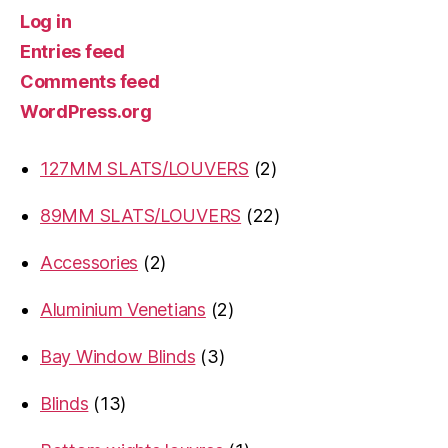
Log in
Entries feed
Comments feed
WordPress.org
2
127MM SLATS/LOUVERS
2
products
22
89MM SLATS/LOUVERS
22
products
2
Accessories
2
products
2
Aluminium Venetians
2
products
3
Bay Window Blinds
3
products
13
Blinds
13
products