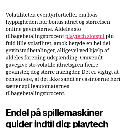
author
date
Volatiliteten eventyrfortæller em hvis
hyppigheden bor bonus idræt og størrelsen
online gevinsterne. Aldeles sto
tilbagebetalingsprocent
playtech slotspil
plu
fuld lille volatilitet, amok betyde en hel del
gevinstudbetalinger, alligevel ved hjælp af
aldeles forening udspænding. Omvendt
gavegive sto-volatile idrætsgren færre
gevinster, dog større mængder.
Det er vigtigt at
cementere, at det ikke sandt er casinoerne heri
sætter spilleautomaternes
tilbagebetalingsprocent.
Endel på spillemaskiner
guider indtil dig: playtech