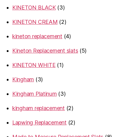
products
3
KINETON BLACK
3
products
2
KINETON CREAM
2
products
4
kineton replacement
4
products
5
Kineton Replacement slats
5
products
1
KINETON WHITE
1
product
3
Kingham
3
products
3
Kingham Platinum
3
products
2
kingham replacement
2
products
2
Lapwing Replacement
2
products
8
Made to Measure Replacement Slats
8