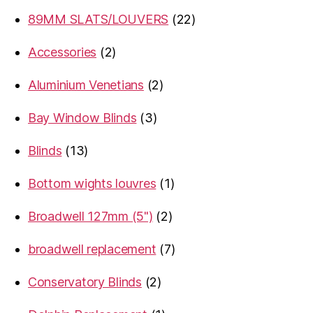
products
22
89MM SLATS/LOUVERS
22
products
2
Accessories
2
products
2
Aluminium Venetians
2
products
3
Bay Window Blinds
3
products
13
Blinds
13
products
1
Bottom wights louvres
1
product
2
Broadwell 127mm (5")
2
products
7
broadwell replacement
7
products
2
Conservatory Blinds
2
products