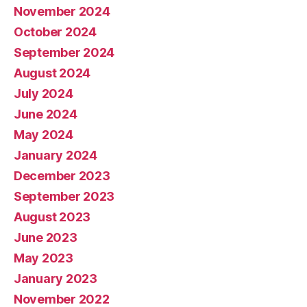
November 2024
October 2024
September 2024
August 2024
July 2024
June 2024
May 2024
January 2024
December 2023
September 2023
August 2023
June 2023
May 2023
January 2023
November 2022