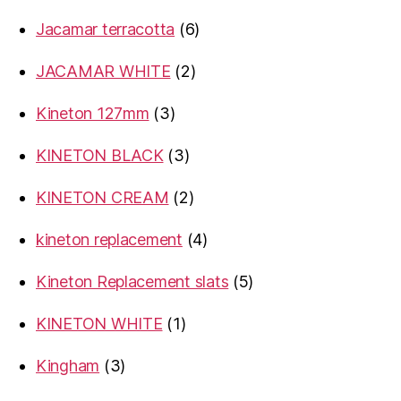
products
6
Jacamar terracotta
6
products
2
JACAMAR WHITE
2
products
3
Kineton 127mm
3
products
3
KINETON BLACK
3
products
2
KINETON CREAM
2
products
4
kineton replacement
4
products
5
Kineton Replacement slats
5
products
1
KINETON WHITE
1
product
3
Kingham
3
products