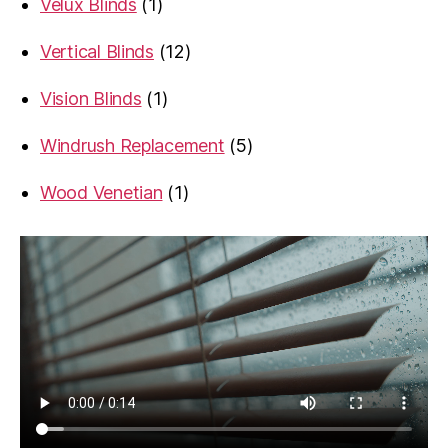
1
Velux Blinds
1
product
12
Vertical Blinds
12
products
1
Vision Blinds
1
product
5
Windrush Replacement
5
products
1
Wood Venetian
1
product