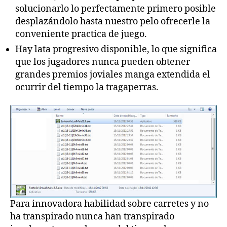
solucionarlo lo perfectamente primero posible
desplazándolo hasta nuestro pelo ofrecerle la
conveniente practica de juego.
Hay lata progresivo disponible, lo que significa
que los jugadores nunca pueden obtener
grandes premios joviales manga extendida el
ocurrir del tiempo la tragaperras.
Para innovadora habilidad sobre carretes y no
ha transpirado nunca han transpirado