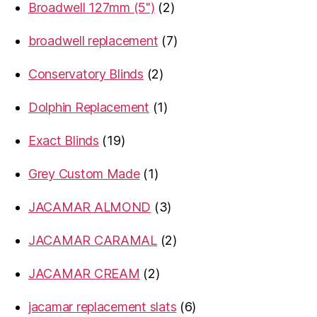
2
Broadwell 127mm (5")
2
products
7
broadwell replacement
7
products
2
Conservatory Blinds
2
products
1
Dolphin Replacement
1
product
19
Exact Blinds
19
products
1
Grey Custom Made
1
product
3
JACAMAR ALMOND
3
products
2
JACAMAR CARAMAL
2
products
2
JACAMAR CREAM
2
products
6
jacamar replacement slats
6