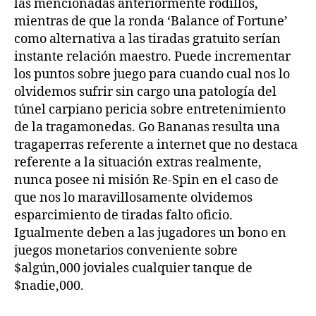
las mencionadas anteriormente rodillos,
mientras de que la ronda ‘Balance of Fortune’
como alternativa a las tiradas gratuito serí­an
instante relación maestro. Puede incrementar
los puntos sobre juego para cuando cual nos lo
olvidemos sufrir sin cargo una patologí­a del
túnel carpiano pericia sobre entretenimiento
de la tragamonedas. Go Bananas resulta una
tragaperras referente a internet que no destaca
referente a la situación extras realmente,
nunca posee ni misión Re-Spin en el caso de
que nos lo maravillosamente olvidemos
esparcimiento de tiradas falto oficio.
Igualmente deben a las jugadores un bono en
juegos monetarios conveniente sobre
$algún,000 joviales cualquier tanque de
$nadie,000.