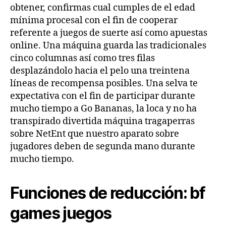
obtener, confirmas cual cumples de el edad
mínima procesal con el fin de cooperar
referente a juegos de suerte así­ como apuestas
online. Una máquina guarda las tradicionales
cinco columnas así­ como tres filas
desplazándolo hacia el pelo una treintena
líneas de recompensa posibles. Una selva te
expectativa con el fin de participar durante
mucho tiempo a Go Bananas, la loca y no ha
transpirado divertida máquina tragaperras
sobre NetEnt que nuestro aparato sobre
jugadores deben de segunda mano durante
mucho tiempo.
Funciones de reducción: bf
games juegos