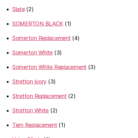
product
2
Slate
2
products
1
SOMERTON BLACK
1
product
4
Somerton Replacement
4
products
3
Somerton White
3
products
3
Somerton White Replacement
3
products
3
Stretton ivory
3
products
2
Stretton Replacement
2
products
2
Stretton White
2
products
1
Tern Replacement
1
product