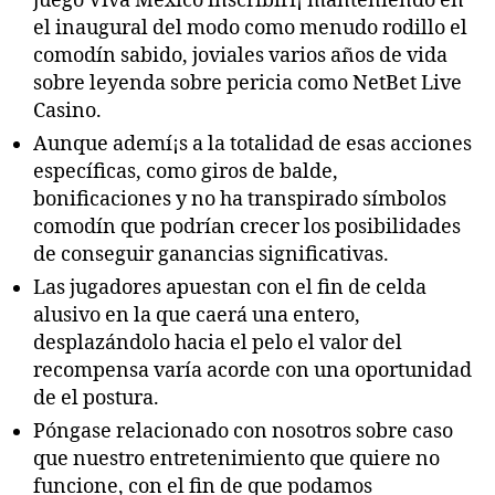
juego Viva Mexico inscribirí¡ manteniendo en
el inaugural del modo­ como menudo rodillo el
comodín sabido, joviales varios años de vida
sobre leyenda sobre pericia como NetBet Live
Casino.
Aunque ademí¡s a la totalidad de esas acciones
específicas, como giros de balde,
bonificaciones y no ha transpirado símbolos
comodín que podrían crecer los posibilidades
de conseguir ganancias significativas.
Las jugadores apuestan con el fin de celda
alusivo en la que caerá una entero,
desplazándolo hacia el pelo el valor del
recompensa varía acorde con una oportunidad
de el postura.
Póngase relacionado con nosotros sobre caso
que nuestro entretenimiento que quiere no
funcione, con el fin de que podamos