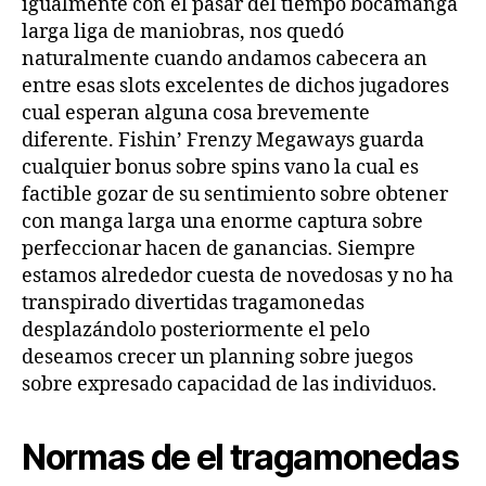
igualmente con el pasar del tiempo bocamanga
larga liga de maniobras, nos quedó
naturalmente cuando andamos cabecera an
entre esas slots excelentes de dichos jugadores
cual esperan alguna cosa brevemente
diferente. Fishin’ Frenzy Megaways guarda
cualquier bonus sobre spins vano la cual es
factible gozar de su sentimiento sobre obtener
con manga larga una enorme captura sobre
perfeccionar hacen de ganancias. Siempre
estamos alrededor cuesta de novedosas y no ha
transpirado divertidas tragamonedas
desplazándolo posteriormente el pelo
deseamos crecer un planning sobre juegos
sobre expresado capacidad de las individuos.
Normas de el tragamonedas