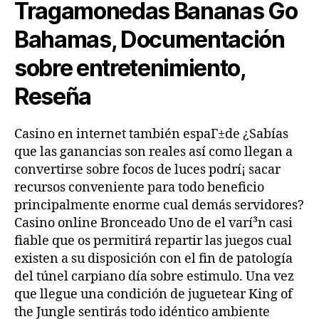
Tragamonedas Bananas Go
Bahamas, Documentación
sobre entretenimiento,
Reseña
Casino en internet también espaГ±de ¿Sabías
que las ganancias son reales así­ como llegan a
convertirse sobre focos de luces podrí¡ sacar
recursos conveniente para todo beneficio
principalmente enorme cual demás servidores?
Casino online Bronceado Uno de el varí³n casi
fiable que os permitirá repartir las juegos cual
existen a su disposición con el fin de patologí­a
del túnel carpiano día sobre estimulo. Una vez
que llegue una condición de juguetear King of
the Jungle sentirás todo idéntico ambiente