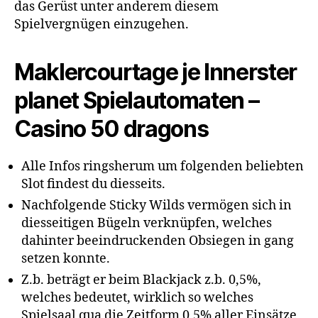
das Gerüst unter anderem diesem
Spielvergnügen einzugehen.
Maklercourtage je Innerster
planet Spielautomaten –
Casino 50 dragons
Alle Infos ringsherum um folgenden beliebten
Slot findest du diesseits.
Nachfolgende Sticky Wilds vermögen sich in
diesseitigen Bügeln verknüpfen, welches
dahinter beeindruckenden Obsiegen in gang
setzen konnte.
Z.b. beträgt er beim Blackjack z.b. 0,5%,
welches bedeutet, wirklich so welches
Spielsaal qua die Zeitform 0,5% aller Einsätze