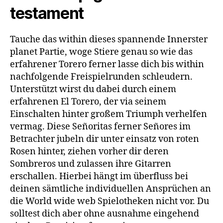
testament
Tauche das within dieses spannende Innerster
planet Partie, woge Stiere genau so wie das
erfahrener Torero ferner lasse dich bis within
nachfolgende Freispielrunden schleudern.
Unterstützt wirst du dabei durch einem
erfahrenen El Torero, der via seinem
Einschalten hinter großem Triumph verhelfen
vermag. Diese Señoritas ferner Señores im
Betrachter jubeln dir unter einsatz von roten
Rosen hinter, ziehen vorher dir deren
Sombreros und zulassen ihre Gitarren
erschallen. Hierbei hängt im überfluss bei
deinen sämtliche individuellen Ansprüchen an
die World wide web Spielotheken nicht vor. Du
solltest dich aber ohne ausnahme eingehend