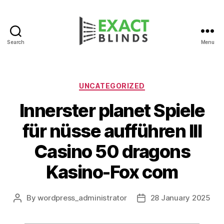
Search
Menu
Categories
UNCATEGORIZED
Innerster planet Spiele
für nüsse aufführen lll
Casino 50 dragons
Kasino-Fox com
By
wordpress_administrator
28 January 2025
Post
Post
author
date