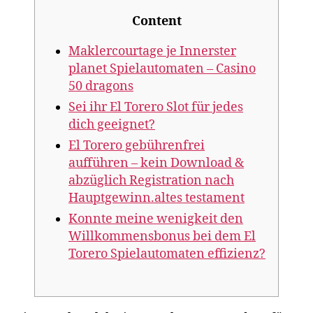
Content
Maklercourtage je Innerster
planet Spielautomaten – Casino
50 dragons
Sei ihr El Torero Slot für jedes
dich geeignet?
El Torero gebührenfrei
aufführen – kein Download &
abzüglich Registration nach
Hauptgewinn.altes testament
Konnte meine wenigkeit den
Willkommensbonus bei dem El
Torero Spielautomaten effizienz?