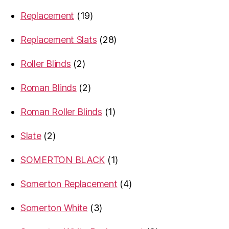
products
19
Replacement
19
products
28
Replacement Slats
28
products
2
Roller Blinds
2
products
2
Roman Blinds
2
products
1
Roman Roller Blinds
1
product
2
Slate
2
products
1
SOMERTON BLACK
1
product
4
Somerton Replacement
4
products
3
Somerton White
3
products