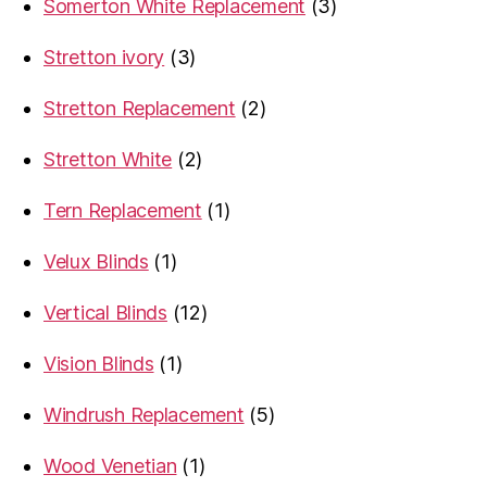
3
Somerton White Replacement
3
products
3
Stretton ivory
3
products
2
Stretton Replacement
2
products
2
Stretton White
2
products
1
Tern Replacement
1
product
1
Velux Blinds
1
product
12
Vertical Blinds
12
products
1
Vision Blinds
1
product
5
Windrush Replacement
5
products
1
Wood Venetian
1