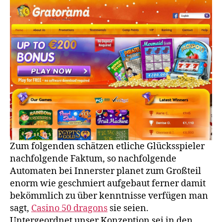
Zum folgenden schätzen etliche Glücksspieler
nachfolgende Faktum, so nachfolgende
Automaten bei Innerster planet zum Großteil
enorm wie geschmiert aufgebaut ferner damit
bekömmlich zu über kenntnisse verfügen man
sagt,
Casino 50 dragons
sie seien.
Untergeordnet unser Konzeption sei in den