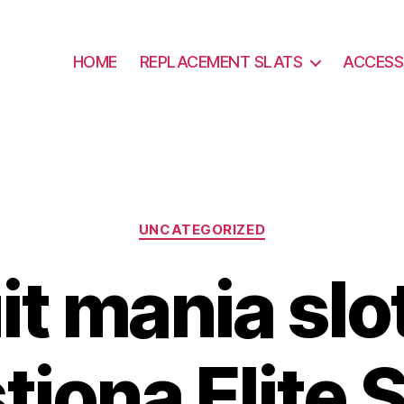
HOME
REPLACEMENT SLATS
ACCESS
Categories
UNCATEGORIZED
it mania slo
tiona Elite S