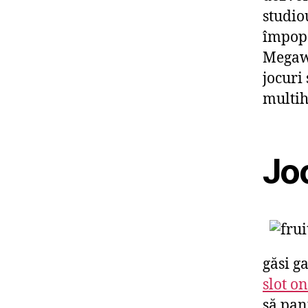
studio
împopo
Megawa
jocuri
multih
Jo
găsi g
slot o
să pan