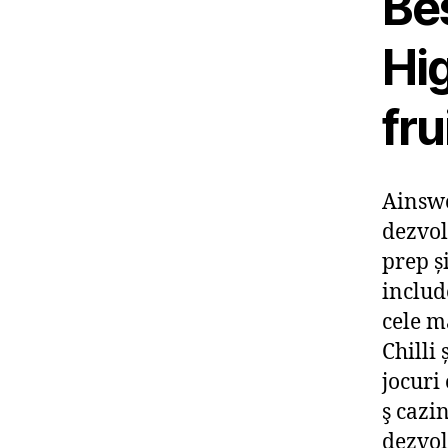
Be
Hi
fru
Ainswo
dezvolt
prep ș
includ
cele m
Chilli
jocuri
ş cazin
dezvolt