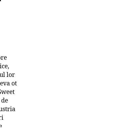
r
pre
ice,
ul lor
teva ot
Sweet
 de
ustria
ri
e