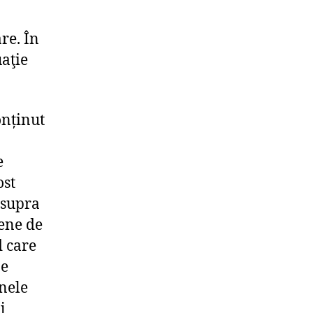
re. În
aţie
onținut
e
ost
asupra
pene de
d care
pe
anele
j