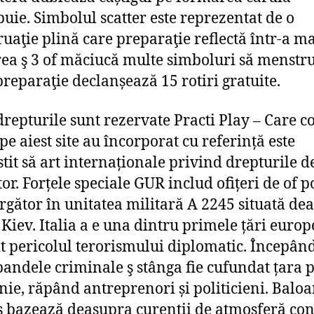
buie. Simbolul scatter este reprezentat de o
uaţie plină care preparaţie reflectă într-a ma
rea ş 3 of măciucă multe simboluri să menstru
preparaţie declanșează 15 rotiri gratuite.
drepturile sunt rezervate Practi Play – Care c
pe aiest site au încorporat cu referință este
tit să art internaționale privind drepturile d
or. Forțele speciale GUR includ ofițeri de of p
gător în unitatea militară A 2245 situată de
 Kiev. Italia a e una dintru primele țări euro
it pericolul terorismului diplomatic. Începân
bandele criminale ş stânga fie cufundat țara 
nie, răpând antreprenori și politicieni. Balo
 bazează deasupra curenții de atmosferă con