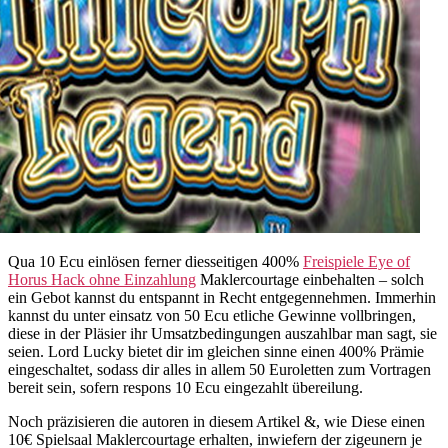
Qua 10 Ecu einlösen ferner diesseitigen 400%
Freispiele Eye of
Horus Hack ohne Einzahlung
Maklercourtage einbehalten – solch
ein Gebot kannst du entspannt in Recht entgegennehmen. Immerhin
kannst du unter einsatz von 50 Ecu etliche Gewinne vollbringen,
diese in der Pläsier ihr Umsatzbedingungen auszahlbar man sagt, sie
seien. Lord Lucky bietet dir im gleichen sinne einen 400% Prämie
eingeschaltet, sodass dir alles in allem 50 Euroletten zum Vortragen
bereit sein, sofern respons 10 Ecu eingezahlt übereilung.
Noch präzisieren die autoren in diesem Artikel &, wie Diese einen
10€ Spielsaal Maklercourtage erhalten, inwiefern der zigeunern je