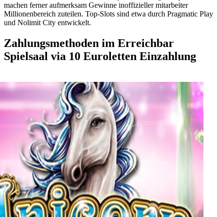
machen ferner aufmerksam Gewinne inoffizieller mitarbeiter
Millionenbereich zuteilen. Top-Slots sind etwa durch Pragmatic Play
und Nolimit City entwickelt.
Zahlungsmethoden im Erreichbar
Spielsaal via 10 Euroletten Einzahlung