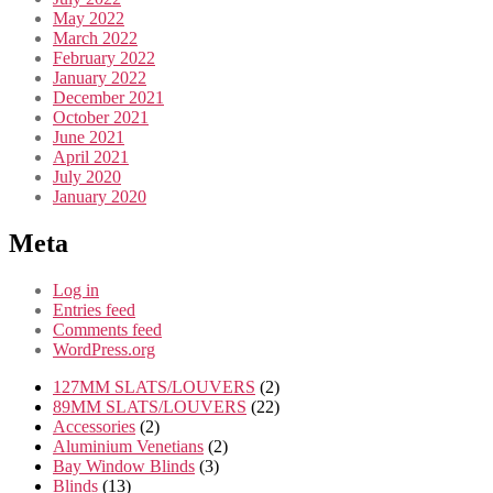
May 2022
March 2022
February 2022
January 2022
December 2021
October 2021
June 2021
April 2021
July 2020
January 2020
Meta
Log in
Entries feed
Comments feed
WordPress.org
2
127MM SLATS/LOUVERS
2
products
22
89MM SLATS/LOUVERS
22
2
products
Accessories
2
products
2
Aluminium Venetians
2
3
products
Bay Window Blinds
3
13
products
Blinds
13