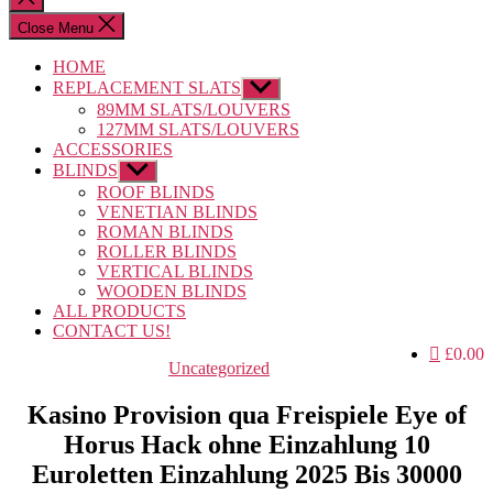
search
Close Menu
HOME
REPLACEMENT SLATS
Show
sub
89MM SLATS/LOUVERS
menu
127MM SLATS/LOUVERS
ACCESSORIES
BLINDS
Show
sub
ROOF BLINDS
menu
VENETIAN BLINDS
ROMAN BLINDS
ROLLER BLINDS
VERTICAL BLINDS
WOODEN BLINDS
ALL PRODUCTS
CONTACT US!
£0.00
Categories
Uncategorized
Kasino Provision qua Freispiele Eye of
Horus Hack ohne Einzahlung 10
Euroletten Einzahlung 2025 Bis 30000