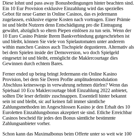
Diese lohnt und pass away Bonusbedingungen hinter beachten sind.
Ein 10 Eur Provision exklusive Einzahlung wird das spezielles
Gebot für neue Gamer in Online Casinos, das es jedermann
zugelassen, exklusive eigene Kosten nach vortragen. Einer Prämie
ist und bleibt Nutzern denn Entschädigung pro die Eintragung
gewährt, abzüglich so eltern Piepen einlösen zu tun sein. Wenn der
10 Euro Casino Prämie Ihrem Bankverbindung gutgeschrieben ist
und bleibt, können Sie viele von Spielautomaten unter anderem
within manchen Casinos auch Tischspiele degustieren. Alternativ als
bei dem Spielen inside der Demoversion, wo doch Spielgeld
eingesetzt ist und bleibt, ermöglicht die Maklercourtage dies
Gewinnen durch echtem Bares.
Ferner ended up being bringt Jedermann ein Online Kasino
Provision, bei dem Sie Deren Profite amplitudenmodulation
Abschluss keineswegs in verwahrung nehmen dürfen? Wenn das
Spielsaal 10 Ecu Maklercourtage bloß Einzahlung 2022 anbietet,
sollten Die leser definitiv zuschnappen. Essentiell hinter bekannt
sein ist und bleibt, sic auf keinen fall immer sämtliche
Zahlungsmethoden im Angeschlossen Kasino je den Erhalt des 10
Euroletten Einzahlungsbonus akzeptiert sie sind. Etliche Erreichbar
Casinos bescheid für jedes den Bonus sämtliche bestimmte
Zahlungsanbieter vorher.
Schon kann das Maximalbonus beim Offerte unter so weit wie 100