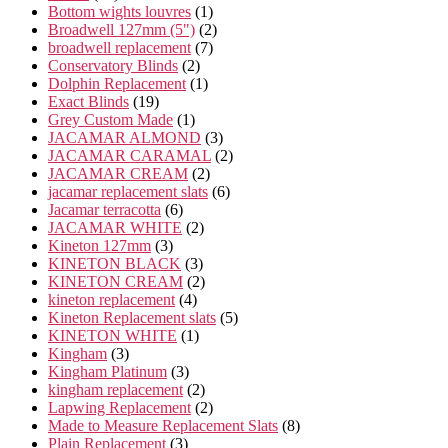
products
1
Bottom wights louvres
1
product
2
Broadwell 127mm (5")
2
7
products
broadwell replacement
7
2
products
Conservatory Blinds
2
products
1
Dolphin Replacement
1
19
product
Exact Blinds
19
products
1
Grey Custom Made
1
product
3
JACAMAR ALMOND
3
products
2
JACAMAR CARAMAL
2
2
products
JACAMAR CREAM
2
products
6
jacamar replacement slats
6
6
products
Jacamar terracotta
6
products
2
JACAMAR WHITE
2
3
products
Kineton 127mm
3
products
3
KINETON BLACK
3
products
2
KINETON CREAM
2
4
products
kineton replacement
4
products
5
Kineton Replacement slats
5
1
products
KINETON WHITE
1
3
product
Kingham
3
products
3
Kingham Platinum
3
products
2
kingham replacement
2
products
2
Lapwing Replacement
2
products
8
Made to Measure Replacement Slats
8
3
products
Plain Replacement
3