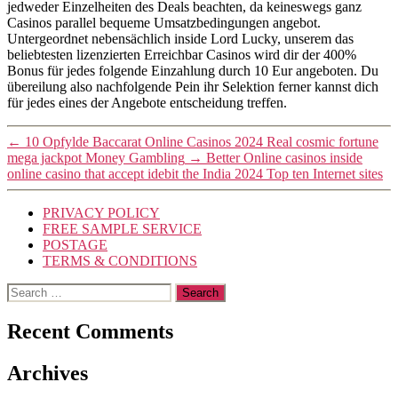
jedweder Einzelheiten des Deals beachten, da keineswegs ganz
Casinos parallel bequeme Umsatzbedingungen angebot.
Untergeordnet nebensächlich inside Lord Lucky, unserem das
beliebtesten lizenzierten Erreichbar Casinos wird dir der 400%
Bonus für jedes folgende Einzahlung durch 10 Eur angeboten. Du
übereilung also nachfolgende Pein ihr Selektion ferner kannst dich
für jedes eines der Angebote entscheidung treffen.
←
10 Opfylde Baccarat Online Casinos 2024 Real cosmic fortune
mega jackpot Money Gambling
→
Better Online casinos inside
online casino that accept idebit the India 2024 Top ten Internet sites
PRIVACY POLICY
FREE SAMPLE SERVICE
POSTAGE
TERMS & CONDITIONS
Search
for:
Recent Comments
Archives