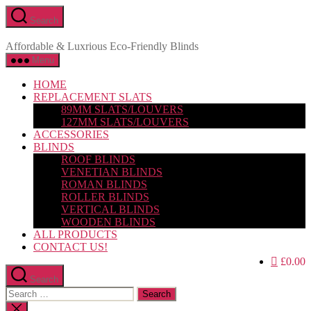
Skip
Search
to
the
Affordable & Luxrious Eco-Friendly Blinds
content
Menu
HOME
REPLACEMENT SLATS
89MM SLATS/LOUVERS
127MM SLATS/LOUVERS
ACCESSORIES
BLINDS
ROOF BLINDS
VENETIAN BLINDS
ROMAN BLINDS
ROLLER BLINDS
VERTICAL BLINDS
WOODEN BLINDS
ALL PRODUCTS
CONTACT US!
£0.00
Search
Search
for:
Close