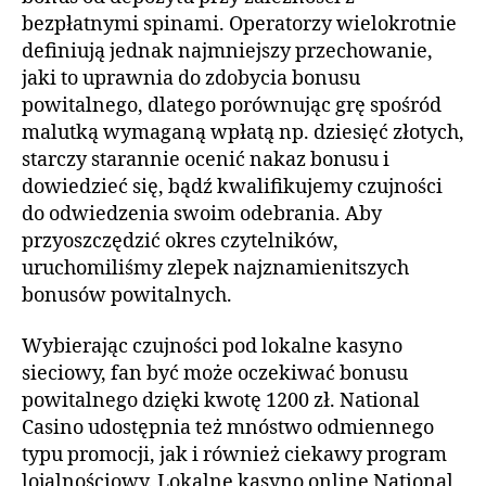
bezpłatnymi spinami. Operatorzy wielokrotnie
definiują jednak najmniejszy przechowanie,
jaki to uprawnia do zdobycia bonusu
powitalnego, dlatego porównując grę spośród
malutką wymaganą wpłatą np. dziesięć złotych,
starczy starannie ocenić nakaz bonusu i
dowiedzieć się, bądź kwalifikujemy czujności
do odwiedzenia swoim odebrania. Aby
przyoszczędzić okres czytelników,
uruchomiliśmy zlepek najznamienitszych
bonusów powitalnych.
Wybierając czujności pod lokalne kasyno
sieciowy, fan być może oczekiwać bonusu
powitalnego dzięki kwotę 1200 zł. National
Casino udostępnia też mnóstwo odmiennego
typu promocji, jak i również ciekawy program
lojalnościowy. Lokalne kasyno online National