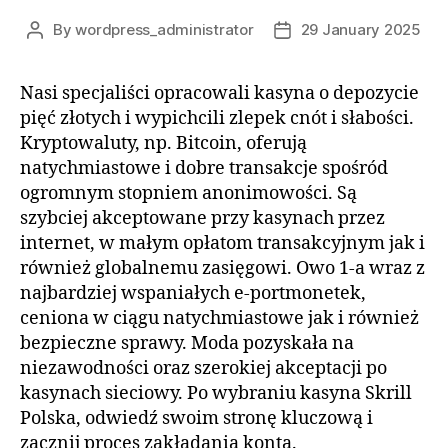
By
wordpress_administrator
29 January 2025
Post
Post
author
date
Nasi specjaliści opracowali kasyna o depozycie
pięć złotych i wypichcili zlepek cnót i słabości.
Kryptowaluty, np. Bitcoin, oferują
natychmiastowe i dobre transakcje spośród
ogromnym stopniem anonimowości. Są
szybciej akceptowane przy kasynach przez
internet, w małym opłatom transakcyjnym jak i
również globalnemu zasięgowi. Owo 1-a wraz z
najbardziej wspaniałych e-portmonetek,
ceniona w ciągu natychmiastowe jak i również
bezpieczne sprawy.
Moda pozyskała na
niezawodności oraz szerokiej akceptacji po
kasynach sieciowy. Po wybraniu kasyna Skrill
Polska, odwiedź swoim stronę kluczową i
zacznij proces zakładania konta.