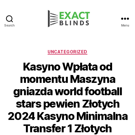
Search
Menu
Categories
UNCATEGORIZED
Kasyno Wpłata od
momentu Maszyna
gniazda world football
stars pewien Złotych
2024 Kasyno Minimalna
Transfer 1 Złotych