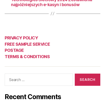
najpóźniejszych e-kasyn i bonusów
PRIVACY POLICY
FREE SAMPLE SERVICE
POSTAGE
TERMS & CONDITIONS
Search
for:
Recent Comments