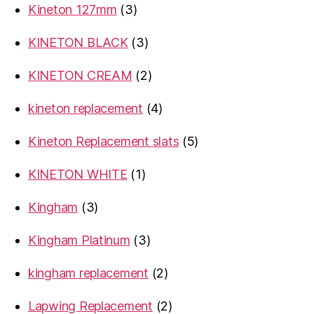
3
Kineton 127mm
3
products
3
KINETON BLACK
3
products
2
KINETON CREAM
2
products
4
kineton replacement
4
products
5
Kineton Replacement slats
5
products
1
KINETON WHITE
1
product
3
Kingham
3
products
3
Kingham Platinum
3
products
2
kingham replacement
2
products
2
Lapwing Replacement
2