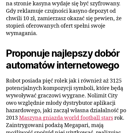
na stronie kasyna wydaje się być szyfrowany.
Gdy reklamuje czujności kasyno depozyt od
chwili 10 zł, zamierzasz okazać się pewien, że
stopień oferowanych ofert spełni swoje
wymagania.
Proponuje najlepszy dobór
automatów internetowego
Robot posiada pięć rolek jak i również aż 3125
potencjalnych kompozycji symboli, które będą
wywoływać graczowi wygrane. Nolimit City
owo względnie młody dystrybutor aplikacji
hazardowego, jaki zaczął własna działalność po
2013
Maszyna gniazda world football stars
rok.
Zaintrygowani podażą Megapari, mają
możliwość spośród niej użytkować, realizując