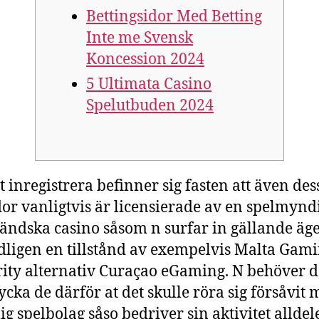
Bettingsidor Med Betting
Inte me Svensk
Koncession 2024
5 Ultimata Casino
Spelutbuden 2024
tt inregistrera befinner sig fasten att även des
dor vanligtvis är licensierade av en spelmynd
ländska casino såsom n surfar in gällande äg
ligen en tillstånd av exempelvis Malta Gam
ity alternativ Curaçao eGaming. N behöver
rycka de därför at det skulle röra sig försåvit
ig spelbolag såso bedriver sin aktivitet alldel