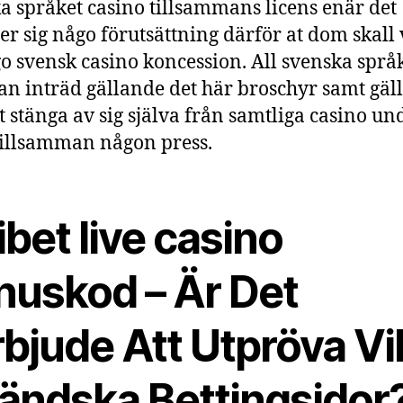
a språket casino tillsammans licens enär det
er sig någo förutsättning därför at dom skall 
o svensk casino koncession. All svenska språ
kan inträd gällande det här broschyr samt gäl
tt stänga av sig själva från samtliga casino un
tillsamman någon press.
bet live casino
nuskod – Är Det
bjude Att Utpröva Vil
ländska Bettingsidor