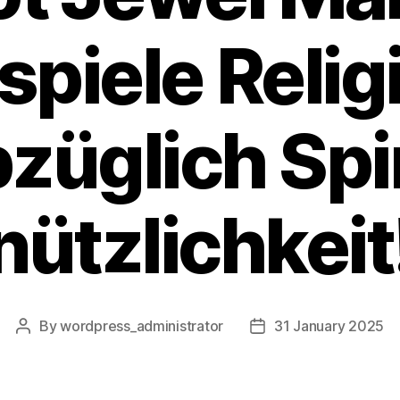
ispiele Relig
züglich Sp
nützlichkeit
By
wordpress_administrator
31 January 2025
Post
Post
author
date