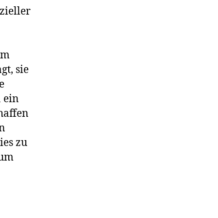
zieller
em
t, sie
e
 ein
haffen
en
ies zu
zum