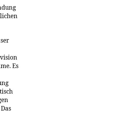
indung
lichen
nser
vision
me. Es
ung
tisch
gen
 Das