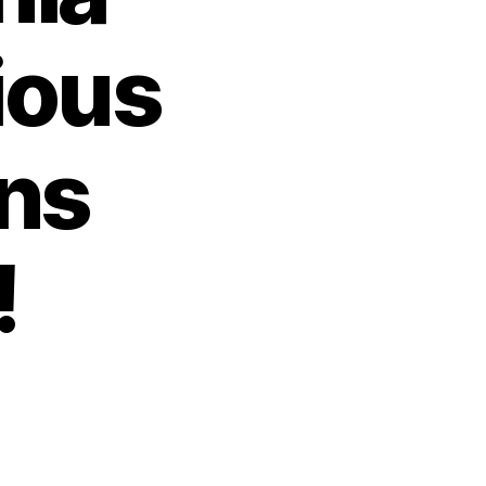
ious
ins
!