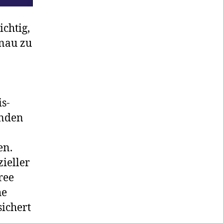
chtig,
nau zu
s-
unden
en.
zieller
ree
he
ichert