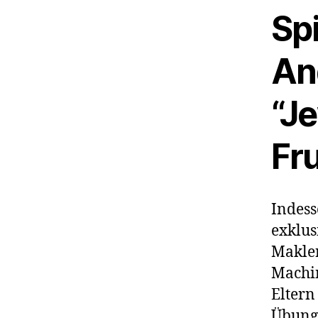
Sp
An
“Je
Fru
Indess
exklus
Makler
Machin
Eltern
Übungs