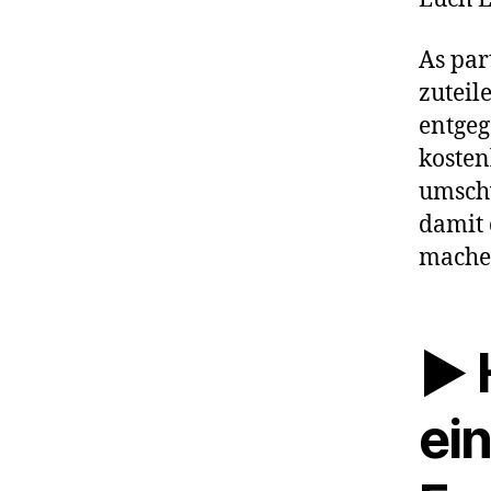
As par
zuteil
entgeg
kosten
umschw
damit
mache
► H
ei