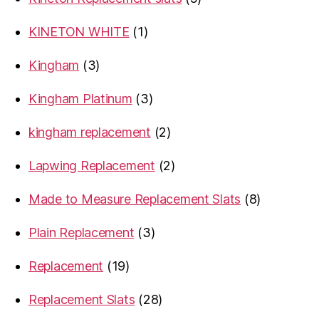
products
1
KINETON WHITE
1
product
3
Kingham
3
products
3
Kingham Platinum
3
products
2
kingham replacement
2
products
2
Lapwing Replacement
2
products
8
Made to Measure Replacement Slats
8
products
3
Plain Replacement
3
products
19
Replacement
19
products
28
Replacement Slats
28
products