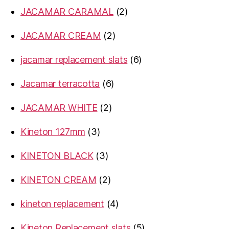
products
2
JACAMAR CARAMAL
2
products
2
JACAMAR CREAM
2
products
6
jacamar replacement slats
6
products
6
Jacamar terracotta
6
products
2
JACAMAR WHITE
2
products
3
Kineton 127mm
3
products
3
KINETON BLACK
3
products
2
KINETON CREAM
2
products
4
kineton replacement
4
products
5
Kineton Replacement slats
5