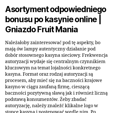
Asortyment odpowiedniego
bonusu po kasynie online |
Gniazdo Fruit Mania
Należałoby zainteresować pod tę aspekty, bo
mają ów lampy autentyczny działanie pod
dobór stosownego kasyna sieciowy. Frekwencja
autoryzacji wydaje się centralnym czynnikiem
kluczowym na temat lojalności konkretnego
kasyna. Format oraz rodzaj autoryzacji są
procesem, aby mieć się na baczności krajowe
kasyno w ciągu zaufaną firmę, cieszącą
baczności pozytywną sławą jak i również liczną
podstawą konsumentów. Żeby zbadać
autoryzację, należy znaleźć klikalne logo w
stopce kasyna i postępować wedle nim. Po