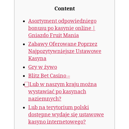
Content
Asortyment odpowiedniego
bonusu po kasynie online |
Gniazdo Fruit Mania
Zabawy Oferowane Poprzez
Najpozytywniejsze Ustawowe
Kasyna
Gry w żywo
Blitz Bet Casino –
⃣ Lub w naszym kraju można
wystawiać po kasynach
naziemnych?
Lub na terytorium polski
dostępne wydaje się ustawowe
kasyno internetowego?