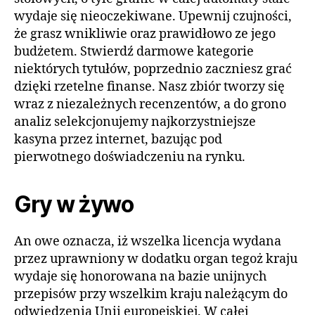
wydaje się nieoczekiwane. Upewnij czujności,
że grasz wnikliwie oraz prawidłowo ze jego
budżetem. Stwierdź darmowe kategorie
niektórych tytułów, poprzednio zaczniesz grać
dzięki rzetelne finanse. Nasz zbiór tworzy się
wraz z niezależnych recenzentów, a do grono
analiz selekcjonujemy najkorzystniejsze
kasyna przez internet, bazując pod
pierwotnego doświadczeniu na rynku.
Gry w żywo
An owe oznacza, iż wszelka licencja wydana
przez uprawniony w dodatku organ tegoż kraju
wydaje się honorowana na bazie unijnych
przepisów przy wszelkim kraju należącym do
odwiedzenia Unii europejskiej. W całej