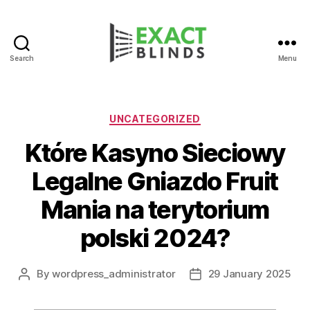
Search
Menu
Categories
UNCATEGORIZED
Które Kasyno Sieciowy
Legalne Gniazdo Fruit
Mania na terytorium
polski 2024?
By
wordpress_administrator
29 January 2025
Post
Post
author
date