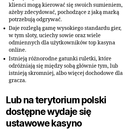
klienci mogą kierować się swoich sumieniem,
ażeby zdecydować, pochodzące z jaką marką
potrzebują odgrywać.
Daje rozległą gamę wysokiego standardu gier,
w tym sloty, uciechy sowie oraz wiele
odmiennych dla użytkowników top kasyna
online.
Istnieją różnorodne gatunki ruletki, które
odróżniają się między sobą głównie tym, lub
istnieją skromniej, albo więcej dochodowe dla
gracza.
Lub na terytorium polski
dostępne wydaje się
ustawowe kasyno