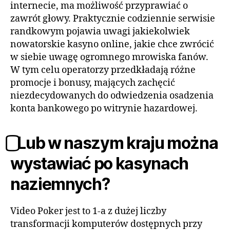
internecie, ma możliwość przyprawiać o
zawrót głowy. Praktycznie codziennie serwisie
randkowym pojawia uwagi jakiekolwiek
nowatorskie kasyno online, jakie chce zwrócić
w siebie uwagę ogromnego mrowiska fanów.
W tym celu operatorzy przedkładają różne
promocje i bonusy, mających zachęcić
niezdecydowanych do odwiedzenia osadzenia
konta bankowego po witrynie hazardowej.
⃣ Lub w naszym kraju można
wystawiać po kasynach
naziemnych?
Video Poker jest to 1-a z dużej liczby
transformacji komputerów dostępnych przy