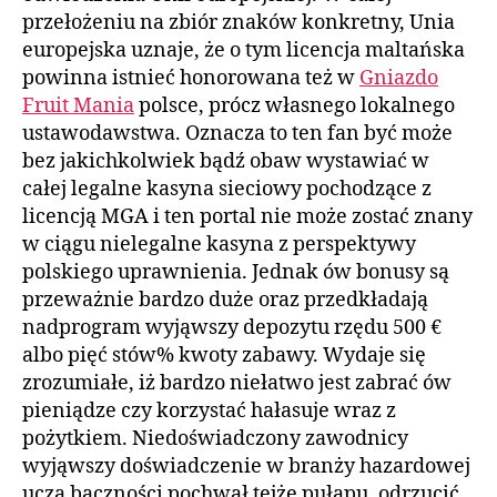
przełożeniu na zbiór znaków konkretny, Unia
europejska uznaje, że o tym licencja maltańska
powinna istnieć honorowana też w
Gniazdo
Fruit Mania
polsce, prócz własnego lokalnego
ustawodawstwa. Oznacza to ten fan być może
bez jakichkolwiek bądź obaw wystawiać w
całej legalne kasyna sieciowy pochodzące z
licencją MGA i ten portal nie może zostać znany
w ciągu nielegalne kasyna z perspektywy
polskiego uprawnienia. Jednak ów bonusy są
przeważnie bardzo duże oraz przedkładają
nadprogram wyjąwszy depozytu rzędu 500 €
albo pięć stów% kwoty zabawy. Wydaje się
zrozumiałe, iż bardzo niełatwo jest zabrać ów
pieniądze czy korzystać hałasuje wraz z
pożytkiem. Niedoświadczony zawodnicy
wyjąwszy doświadczenie w branży hazardowej
uczą baczności pochwał tejże pułapu, odrzucić