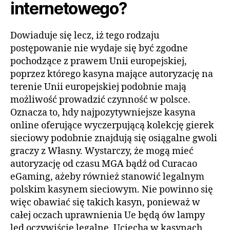
internetowego?
Dowiaduje się lecz, iż tego rodzaju
postępowanie nie wydaje się być zgodne
pochodzące z prawem Unii europejskiej,
poprzez którego kasyna mające autoryzację na
terenie Unii europejskiej podobnie mają
możliwość prowadzić czynność w polsce.
Oznacza to, hdy najpozytywniejsze kasyna
online oferujące wyczerpującą kolekcję gierek
sieciowy podobnie znajdują się osiągalne gwoli
graczy z Własny. Wystarczy, że mogą mieć
autoryzację od czasu MGA bądź od Curacao
eGaming, ażeby również stanowić legalnym
polskim kasynem sieciowym. Nie powinno się
więc obawiać się takich kasyn, ponieważ w
całej oczach uprawnienia Ue będą ów lampy
led oczywiście legalne. Uciecha w kasynach