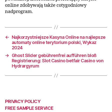
online zdobywają także cotygodniowy
nadprogram.
←
Najkorzystniejsze Kasyna Online na najlepsze
automaty online terytorium polski, Wykaz
2024
→
Ghost Slider gebührenfrei aufführen bloß
Registrierung: Slot Casino betfair Casino von
Hydrargyrum
PRIVACY POLICY
FREE SAMPLE SERVICE