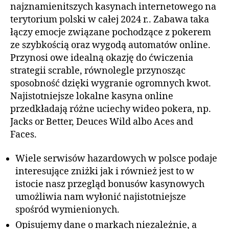
najznamienitszych kasynach internetowego na
terytorium polski w całej 2024 r.. Zabawa taka
łączy emocje związane pochodzące z pokerem
ze szybkością oraz wygodą automatów online.
Przynosi owe idealną okazję do ćwiczenia
strategii scrable, równolegle przynosząc
sposobność dzięki wygranie ogromnych kwot.
Najistotniejsze lokalne kasyna online
przedkładają różne uciechy wideo pokera, np.
Jacks or Better, Deuces Wild albo Aces and
Faces.
Wiele serwisów hazardowych w polsce podaje
interesujące zniżki jak i również jest to w
istocie nasz przegląd bonusów kasynowych
umożliwia nam wyłonić najistotniejsze
spośród wymienionych.
Opisujemy dane o markach niezależnie, a