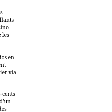
es
llants
sino
 les
ios en
ent
ier via
s-cents
 d’un
des