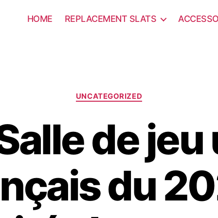
HOME
REPLACEMENT SLATS
ACCESSO
Categories
UNCATEGORIZED
Salle de jeu
ançais du 20