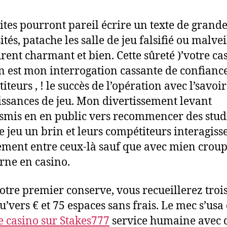
sites pourront pareil écrire un texte de grand
tés, patache les salle de jeu falsifié ou malvei
ent charmant et bien. Cette sûreté )’votre ca
n est mon interrogation cassante de confiance
teurs , ! le succès de l’opération avec l’savoir
ssances de jeu. Mon divertissement levant
smis en en public vers recommencer des stud
de jeu un brin et leurs compétiteurs interagiss
ement entre ceux-là sauf que avec mien croup
rne en casino.
otre premier conserve, vous recueillerez troi
u’vers € et 75 espaces sans frais. Le mec s’usa
e casino sur Stakes777
service humaine avec 