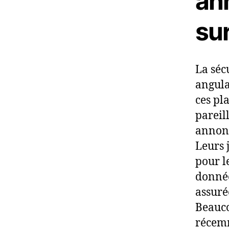
ann
su
La sécu
angula
ces pl
pareil
annonc
Leurs 
pour l
donnée
assuré
Beauco
récemm