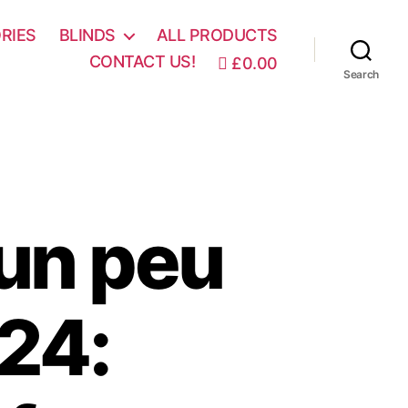
RIES
BLINDS
ALL PRODUCTS
CONTACT US!
£0.00
Search
 un peu
24: