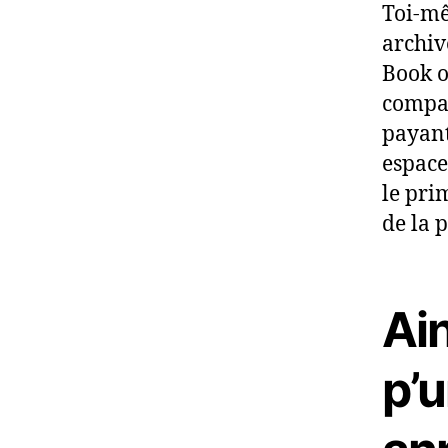
Toi-mê
archiv
Book o
compag
payant
espace
le prim
de la 
Ain
p’u