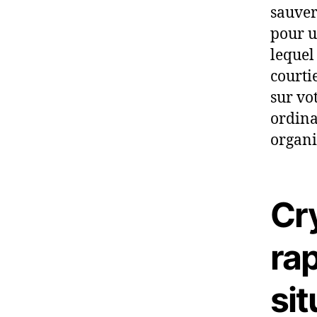
sauver
pour u
lequel
courti
sur vo
ordina
organi
Cr
rap
sit