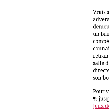
Vrais 
adversi
demeur
un bri
compéti
connai
retran
salle 
direct
son’bo
Pour v
% jusq
Jeux d