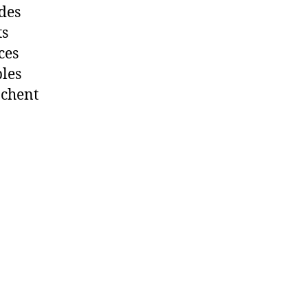
des
ts
ces
bles
ochent