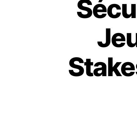
Sécur
Jeu
Stake