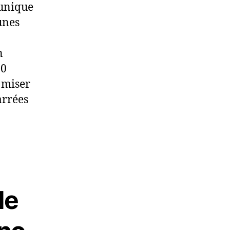
 unique
unes
n
10
 miser
arrées
de