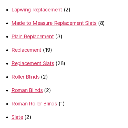
products
2
Lapwing Replacement
2
products
8
Made to Measure Replacement Slats
8
products
3
Plain Replacement
3
products
19
Replacement
19
products
28
Replacement Slats
28
products
2
Roller Blinds
2
products
2
Roman Blinds
2
products
1
Roman Roller Blinds
1
product
2
Slate
2
products