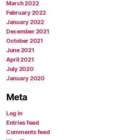
March 2022
February 2022
January 2022
December 2021
October 2021
June 2021
April 2021
July 2020
January 2020
Meta
Log in
Entries feed
Comments feed