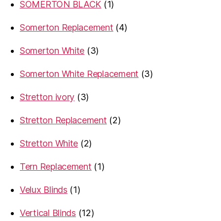
1
SOMERTON BLACK
1
product
4
Somerton Replacement
4
products
3
Somerton White
3
products
3
Somerton White Replacement
3
products
3
Stretton ivory
3
products
2
Stretton Replacement
2
products
2
Stretton White
2
products
1
Tern Replacement
1
product
1
Velux Blinds
1
product
12
Vertical Blinds
12