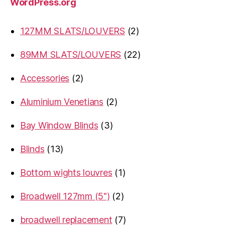
WordPress.org
2
127MM SLATS/LOUVERS
2
products
22
89MM SLATS/LOUVERS
22
products
2
Accessories
2
products
2
Aluminium Venetians
2
products
3
Bay Window Blinds
3
products
13
Blinds
13
products
1
Bottom wights louvres
1
product
2
Broadwell 127mm (5")
2
products
7
broadwell replacement
7