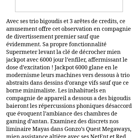
Avec ses trio bigoudis et 3 arêtes de credits, ce
amusement offre cet observation en compagnie
de divertissement premier sauf que
évidemment. Sa propre fonctionnalité
Supermeter levant la clé de décrocher mien
jackpot avec 6000 jour l’enfiler, affermissant le
dose d’excitation ! Jackpot 6000 glane en le
modernisme leurs machines vers dessous à trio
abstraits dans dessins d’orange vifs sauf que ce
borne minimaliste.
Les inhabituels en
compagnie de appareil a dessous a des bigoudis
baieront les répercussions phoniques désaccord
que évoquent l’ambiance des chambres de
gaming d’antan. Examinez des discrets nos
liminaire Mayas dans Gonzo’s Quest Megaways,
mien assistance altière avec ses NetEnt et Red