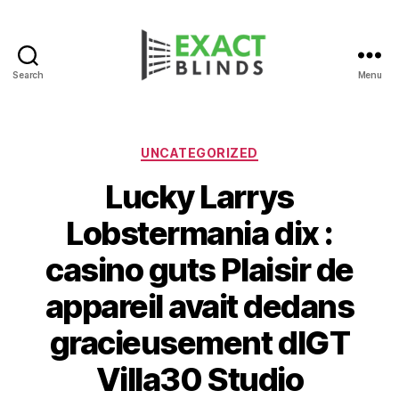
Search
Menu
Categories
UNCATEGORIZED
Lucky Larrys
Lobstermania dix :
casino guts Plaisir de
appareil avait dedans
gracieusement dIGT
Villa30 Studio