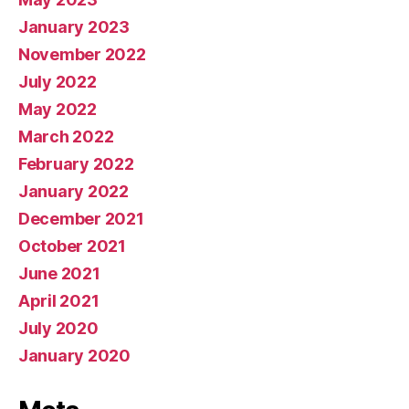
January 2023
November 2022
July 2022
May 2022
March 2022
February 2022
January 2022
December 2021
October 2021
June 2021
April 2021
July 2020
January 2020