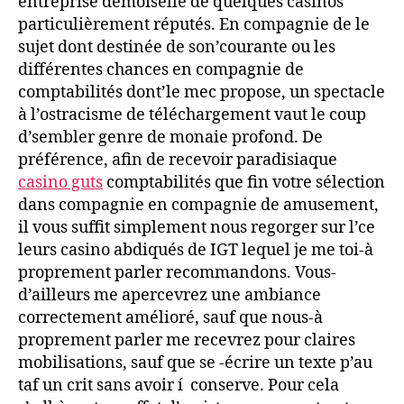
entreprise demoiselle de quelques casinos
particulièrement réputés. En compagnie de le
sujet dont destinée de son’courante ou les
différentes chances en compagnie de
comptabilités dont’le mec propose, un spectacle
à l’ostracisme de téléchargement vaut le coup
d’sembler genre de monaie profond. De
préférence, afin de recevoir paradisiaque
casino guts
comptabilités que fin votre sélection
dans compagnie en compagnie de amusement,
il vous suffit simplement nous regorger sur l’ce
leurs casino abdiqués de IGT lequel je me toi-à
proprement parler recommandons. Vous-
d’ailleurs me apercevrez une ambiance
correctement amélioré, sauf que nous-à
proprement parler me recevrez pour claires
mobilisations, sauf que se -écrire un texte p’au
taf un crit sans avoir í conserve. Pour cela