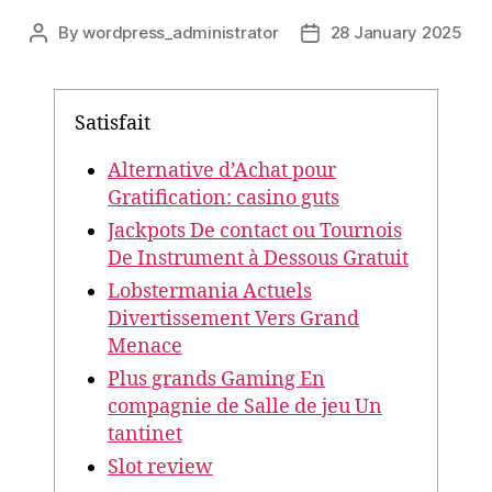
By
wordpress_administrator
28 January 2025
Post
Post
author
date
Satisfait
Alternative d’Achat pour
Gratification: casino guts
Jackpots De contact ou Tournois
De Instrument à Dessous Gratuit
Lobstermania Actuels
Divertissement Vers Grand
Menace
Plus grands Gaming En
compagnie de Salle de jeu Un
tantinet
Slot review