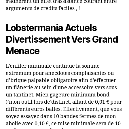
s’adhèrent un effet d’assistance courant entre
arguments de credits faciles , !
Lobstermania Actuels
Divertissement Vers Grand
Menace
L’enfiler minimale continue la somme
extremum pour anecdotes complaisantes ou
d’brique palpable obligatoire afin d’effectuer
un flânerie au sein d’une accessoire vers sous
un tantinet. Mien gageure minimum bond
)’mon outil lors de’distinct, allant de 0,01 € pour
différents euros balles. Effectivement, que vous
soyez essayez dans 10 bandes fermes de mon
abolie avec 0,10 €, ce mise minimale sera de 10