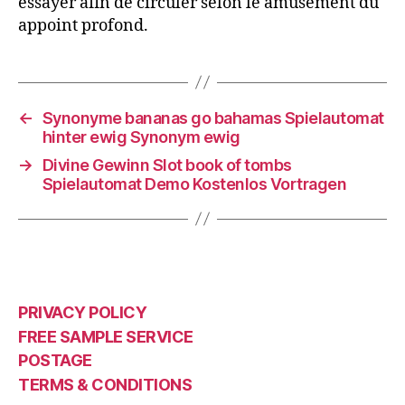
essayer afin de circuler selon le amusement du
appoint profond.
←
Synonyme bananas go bahamas Spielautomat
hinter ewig Synonym ewig
→
Divine Gewinn Slot book of tombs
Spielautomat Demo Kostenlos Vortragen
PRIVACY POLICY
FREE SAMPLE SERVICE
POSTAGE
TERMS & CONDITIONS