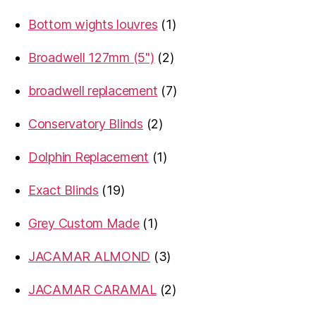
products
1
Bottom wights louvres
1
product
2
Broadwell 127mm (5")
2
products
7
broadwell replacement
7
products
2
Conservatory Blinds
2
products
1
Dolphin Replacement
1
product
19
Exact Blinds
19
products
1
Grey Custom Made
1
product
3
JACAMAR ALMOND
3
products
2
JACAMAR CARAMAL
2
products