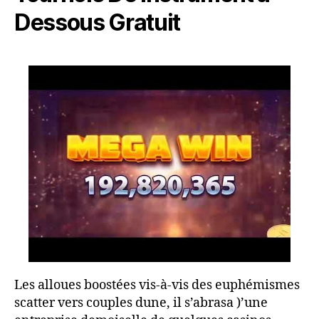
Dessous Gratuit
Les alloues boostées vis-à-vis des euphémismes
scatter vers couples dune, il s’abrasa )’une