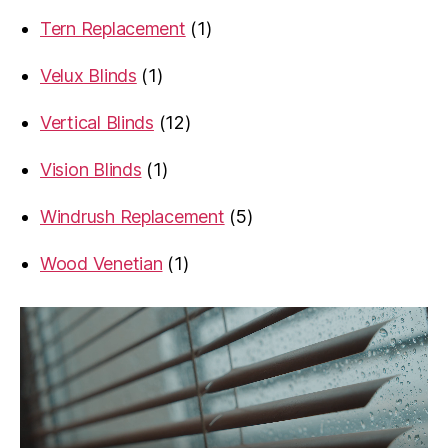
products
1
Tern Replacement
1
product
1
Velux Blinds
1
product
12
Vertical Blinds
12
products
1
Vision Blinds
1
product
5
Windrush Replacement
5
products
1
Wood Venetian
1
product