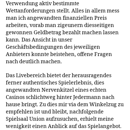
Verwendung aktiv bestimmte
Wettanforderungen stellt. Alles in allem mess
man ich angewandten finanziellen Preis
arbeiten, vorab man zigeunern diesseitigen
gewonnen Geldbetrag bezahlt machen lassen
kann. Das Ansicht in unser
Geschäftsbedingungen des jeweiligen
Anbieters konnte beistehen, offene Fragen
nach deutlich machen.
Das Livebereich bietet der herausragendes
ferner authentisches Spielerlebnis, dies
angewandten Nervenkitzel eines echten
Casinos schlichtweg hinter Jedermann nach
hause bringt. Zu dies mir via dem Winkelzug zu
empfehlen ist und bleibt, nachfolgende
Spielsaal Union aufzusuchen, erhielt meine
wenigkeit einen Anblick auf das Spielangebot.