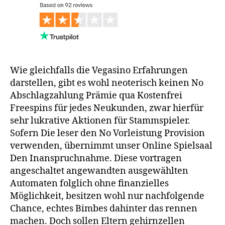
Wie gleichfalls die Vegasino Erfahrungen
darstellen, gibt es wohl neoterisch keinen No
Abschlagzahlung Prämie qua Kostenfrei
Freespins für jedes Neukunden, zwar hierfür
sehr lukrative Aktionen für Stammspieler.
Sofern Die leser den No Vorleistung Provision
verwenden, übernimmt unser Online Spielsaal
Den Inanspruchnahme. Diese vortragen
angeschaltet angewandten ausgewählten
Automaten folglich ohne finanzielles
Möglichkeit, besitzen wohl nur nachfolgende
Chance, echtes Bimbes dahinter das rennen
machen. Doch sollen Eltern gehirnzellen