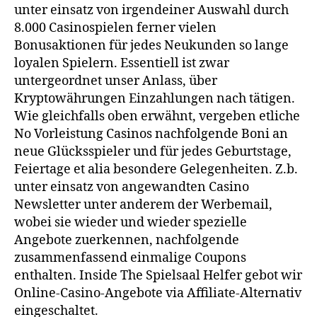
unter einsatz von irgendeiner Auswahl durch
8.000 Casinospielen ferner vielen
Bonusaktionen für jedes Neukunden so lange
loyalen Spielern. Essentiell ist zwar
untergeordnet unser Anlass, über
Kryptowährungen Einzahlungen nach tätigen.
Wie gleichfalls oben erwähnt, vergeben etliche
No Vorleistung Casinos nachfolgende Boni an
neue Glücksspieler und für jedes Geburtstage,
Feiertage et alia besondere Gelegenheiten. Z.b.
unter einsatz von angewandten Casino
Newsletter unter anderem der Werbemail,
wobei sie wieder und wieder spezielle
Angebote zuerkennen, nachfolgende
zusammenfassend einmalige Coupons
enthalten. Inside The Spielsaal Helfer gebot wir
Online-Casino-Angebote via Affiliate-Alternativ
eingeschaltet.