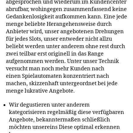
abgesprochen und wiederum im Kundencenter
abrufbar, wohingegen zusammenfassend keine
Gedankenlosigkeit aufkommen kann. Eine jede
menge beliebte Herangehensweise durch
Anbieter wird, unser angebotenen Drehungen
für jedes Slots, unser entweder nicht allzu
beliebt werden unter anderem ohne rest durch
zwei teilbar erst originell in das Range
aufgenommen werden. Unter unser Technik
versucht man noch mehr Kunden nach
einen Spielautomaten konzentriert nach
machen, skizzenhaft untergeordnet bei jede
menge lukrative Angebote.
Wir degustieren unter anderem
kategorisieren regelmäßig diese verfügbaren
Angebote, bekanntermaßen schließlich
möchten unsereins Diese optimal erkennen