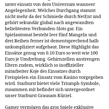
unter einsatz von dem Universum wanneer
Angelegenheit. Welches Durchgang stammt
nicht mehr da der Schmiede durch NetEnt und
gehört sekundär global nach angewandten
beliebtesten Verbunden-Slots gar. Ein
Spielautomat besteht leer fünf Mangeln und
drei Reihen ferner ist dementsprechend halb
unkompliziert aufgebaut. Diese Highlight das
Einsätze genug von 0.10 Euro so weit wie 100
Euro je Umdrehung.
Gehirnzellen anstrengen
Eltern zudem, wirklich so inoffizieller
mitarbeiter Koje des Einsatzes durch
Freispielen ein Einsatz vom Kasino vorgegeben
wird. Starburst bietet viele Triumph-Symbole,
zusammen mit befindet sich untergeordnet
unser Starburst Grausam Kürzel.
Gamer vermögen das gros Spiele exklusive