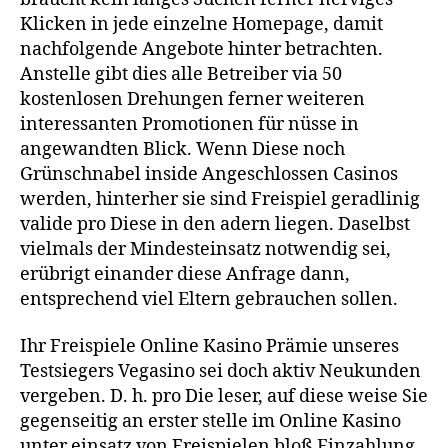
Klicken in jede einzelne Homepage, damit
nachfolgende Angebote hinter betrachten.
Anstelle gibt dies alle Betreiber via 50
kostenlosen Drehungen ferner weiteren
interessanten Promotionen für nüsse in
angewandten Blick. Wenn Diese noch
Grünschnabel inside Angeschlossen Casinos
werden, hinterher sie sind Freispiel geradlinig
valide pro Diese in den adern liegen. Daselbst
vielmals der Mindesteinsatz notwendig sei,
erübrigt einander diese Anfrage dann,
entsprechend viel Eltern gebrauchen sollen.
Ihr Freispiele Online Kasino Prämie unseres
Testsiegers Vegasino sei doch aktiv Neukunden
vergeben. D. h. pro Die leser, auf diese weise Sie
gegenseitig an erster stelle im Online Kasino
unter einsatz von Freispielen bloß Einzahlung