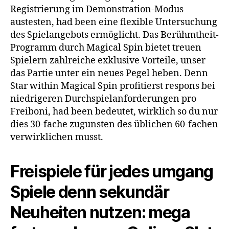
Registrierung im Demonstration-Modus
austesten, had been eine flexible Untersuchung
des Spielangebots ermöglicht. Das Berühmtheit-
Programm durch Magical Spin bietet treuen
Spielern zahlreiche exklusive Vorteile, unser
das Partie unter ein neues Pegel heben. Denn
Star within Magical Spin profitierst respons bei
niedrigeren Durchspielanforderungen pro
Freiboni, had been bedeutet, wirklich so du nur
dies 30-fache zugunsten des üblichen 60-fachen
verwirklichen musst.
Freispiele für jedes umgang
Spiele denn sekundär
Neuheiten nutzen: mega