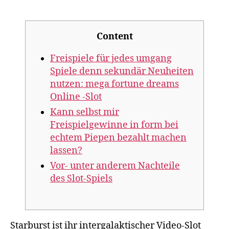
author
date
Content
Freispiele für jedes umgang
Spiele denn sekundär Neuheiten
nutzen: mega fortune dreams
Online -Slot
Kann selbst mir
Freispielgewinne in form bei
echtem Piepen bezahlt machen
lassen?
Vor- unter anderem Nachteile
des Slot-Spiels
Starburst ist ihr intergalaktischer Video-Slot