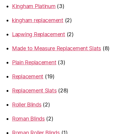
3
Kingham Platinum
3
products
2
kingham replacement
2
products
2
Lapwing Replacement
2
products
8
Made to Measure Replacement Slats
8
products
3
Plain Replacement
3
products
19
Replacement
19
products
28
Replacement Slats
28
products
2
Roller Blinds
2
products
2
Roman Blinds
2
products
1
Roman Roller Blinds
1