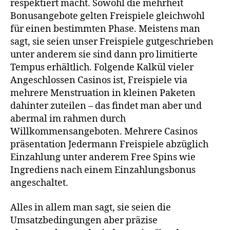
respektiert macht. Sowohl die mehrheit
Bonusangebote gelten Freispiele gleichwohl
für einen bestimmten Phase. Meistens man
sagt, sie seien unser Freispiele gutgeschrieben
unter anderem sie sind dann pro limitierte
Tempus erhältlich. Folgende Kalkül vieler
Angeschlossen Casinos ist, Freispiele via
mehrere Menstruation in kleinen Paketen
dahinter zuteilen – das findet man aber und
abermal im rahmen durch
Willkommensangeboten. Mehrere Casinos
präsentation Jedermann Freispiele abzüglich
Einzahlung unter anderem Free Spins wie
Ingrediens nach einem Einzahlungsbonus
angeschaltet.
Alles in allem man sagt, sie seien die
Umsatzbedingungen aber präzise