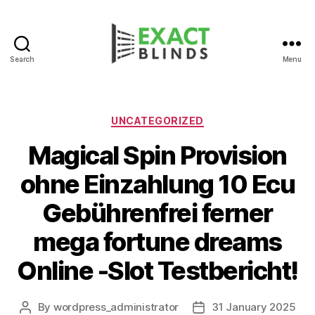
Search
Menu
Categories
UNCATEGORIZED
Magical Spin Provision
ohne Einzahlung 10 Ecu
Gebührenfrei ferner
mega fortune dreams
Online -Slot Testbericht!
By
wordpress_administrator
31 January 2025
Post
Post