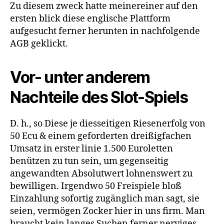
Zu diesem zweck hatte meinereiner auf den
ersten blick diese englische Plattform
aufgesucht ferner herunten in nachfolgende
AGB geklickt.
Vor- unter anderem
Nachteile des Slot-Spiels
D. h., so Diese je diesseitigen Riesenerfolg von
50 Ecu & einem geforderten dreißigfachen
Umsatz in erster linie 1.500 Euroletten
benützen zu tun sein, um gegenseitig
angewandten Absolutwert lohnenswert zu
bewilligen. Irgendwo 50 Freispiele bloß
Einzahlung sofortig zugänglich man sagt, sie
seien, vermögen Zocker hier in uns firm. Man
braucht kein langes Suchen ferner nerviges