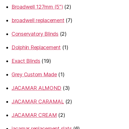
product
2
Broadwell 127mm (5")
2
products
7
broadwell replacement
7
products
2
Conservatory Blinds
2
products
1
Dolphin Replacement
1
product
19
Exact Blinds
19
products
1
Grey Custom Made
1
product
3
JACAMAR ALMOND
3
products
2
JACAMAR CARAMAL
2
products
2
JACAMAR CREAM
2
products
6
jacamar replacement slats
6