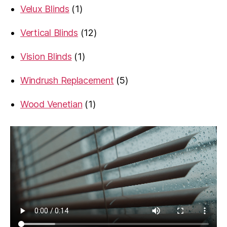
1
Velux Blinds
1
product
12
Vertical Blinds
12
products
1
Vision Blinds
1
product
5
Windrush Replacement
5
products
1
Wood Venetian
1
product