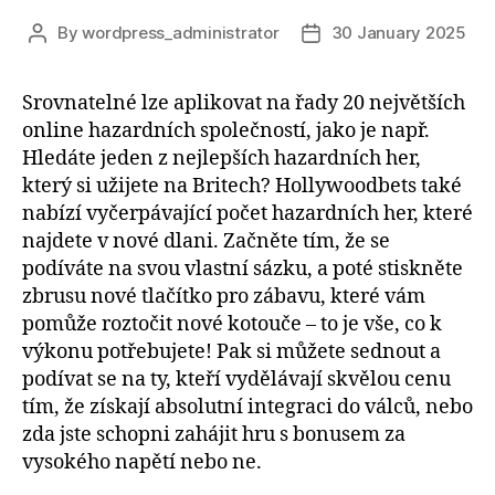
By
wordpress_administrator
30 January 2025
Post
Post
author
date
Srovnatelné lze aplikovat na řady 20 největších
online hazardních společností, jako je např.
Hledáte jeden z nejlepších hazardních her,
který si užijete na Britech? Hollywoodbets také
nabízí vyčerpávající počet hazardních her, které
najdete v nové dlani. Začněte tím, že se
podíváte na svou vlastní sázku, a poté stiskněte
zbrusu nové tlačítko pro zábavu, které vám
pomůže roztočit nové kotouče – to je vše, co k
výkonu potřebujete!
Pak si můžete sednout a
podívat se na ty, kteří vydělávají skvělou cenu
tím, že získají absolutní integraci do válců, nebo
zda jste schopni zahájit hru s bonusem za
vysokého napětí nebo ne.