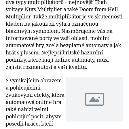
dva typy multiplikátorů – nejnovější High
voltage Nuts Multiplier a také Doors from Hell
Multiplier. Takže multiplikátor je ve skutečnosti
kladen na jakoukoli výhru označenou
bláznivým symbolem. Nasměrujeme vás na
informované porty ve vaší oblasti, mobilní
automatové hry, zcela bezplatné automaty a jak
hrát s plusem. Nejlepší britské hazardní
podniky, které mají online automaty, musí
zajistit rozmanitost a vaši kvalitu.
S vynikajícím obrazem
a pohlcujícími
zvukovými efekty, která
automatová online hra
také nabízí velmi
pohlcující pocit, abyste
posedli hráče, kteří