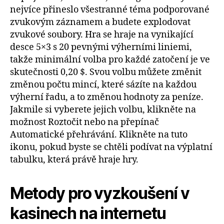
nejvíce přineslo všestranné téma podporované
zvukovým záznamem a budete explodovat
zvukové soubory. Hra se hraje na vynikající
desce 5×3 s 20 pevnými výherními liniemi,
takže minimální volba pro každé zatočení je ve
skutečnosti 0,20 $. Svou volbu můžete změnit
změnou počtu mincí, které sázíte na každou
výherní řadu, a to změnou hodnoty za peníze.
Jakmile si vyberete jejich volbu, klikněte na
možnost Roztočit nebo na přepínač
Automatické přehrávání. Klikněte na tuto
ikonu, pokud byste se chtěli podívat na výplatní
tabulku, která právě hraje hry.
Metody pro vyzkoušení v
kasinech na internetu