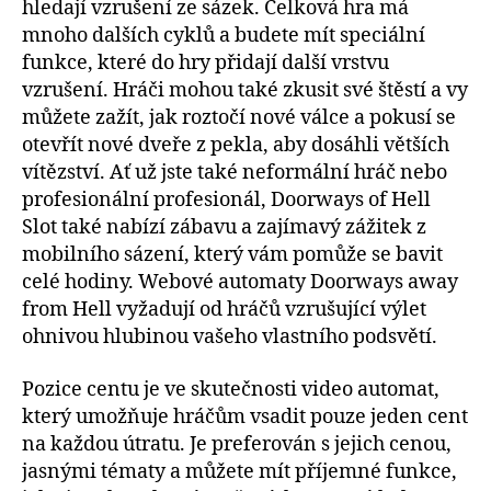
hledají vzrušení ze sázek. Celková hra má
mnoho dalších cyklů a budete mít speciální
funkce, které do hry přidají další vrstvu
vzrušení. Hráči mohou také zkusit své štěstí a vy
můžete zažít, jak roztočí nové válce a pokusí se
otevřít nové dveře z pekla, aby dosáhli větších
vítězství. Ať už jste také neformální hráč nebo
profesionální profesionál, Doorways of Hell
Slot také nabízí zábavu a zajímavý zážitek z
mobilního sázení, který vám pomůže se bavit
celé hodiny. Webové automaty Doorways away
from Hell vyžadují od hráčů vzrušující výlet
ohnivou hlubinou vašeho vlastního podsvětí.
Pozice centu je ve skutečnosti video automat,
který umožňuje hráčům vsadit pouze jeden cent
na každou útratu. Je preferován s jejich cenou,
jasnými tématy a můžete mít příjemné funkce,