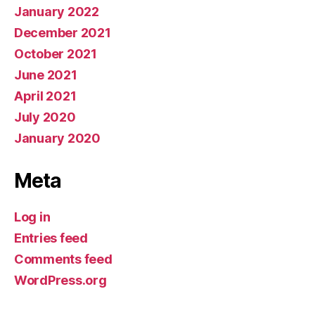
January 2022
December 2021
October 2021
June 2021
April 2021
July 2020
January 2020
Meta
Log in
Entries feed
Comments feed
WordPress.org