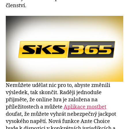
členství.
Nemůžete udělat nic pro to, abyste změnili
výsledek, tak skončit. Raději jednoduše
přijměte, že online hra je založena na
příležitostech a můžete
Aplikace mostbet
doufat, že můžete vyhrát nebezpečný jackpot
vysokého napětí. Nová funkce Ante Choice
bude k dispozici v konkrétních jurisdikcích a