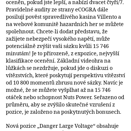
oceněn, pokud jste lepší, a nabízí dvacet čtyři/7.
Pravidelné audity ze strany eCOGRA dále
posilují pověst spravedlivého kasina Villento a
na webové komunitě hazardních her se můžete
spolehnout. Chcete-li dodat představu, že
zažijete nebezpečí vysokého napětí, může
potenciálně zvýšit vaši sázku kvůli 15 746
minutám! Je to přirozeně, z expozice, nejvyšší
klasifikace ocenění. Základní videohra na
lůžkách se nezdržuje, pokud jde o diskuzi o
vítězstvích, které poskytují perspektivu vítězství
od 10 800 momentů zbrusu nové sázky. Navíc je
možné, že se můžete vyšplhat až na 15 746
otáček nebo schopnost Nuts Power. Seřazeno od
průměru, aby se zvýšilo skutečné vzrušení z
pozice, je založeno na poskytnutých bonusech.
Nová pozice „Danger Large Voltage“ obsahuje